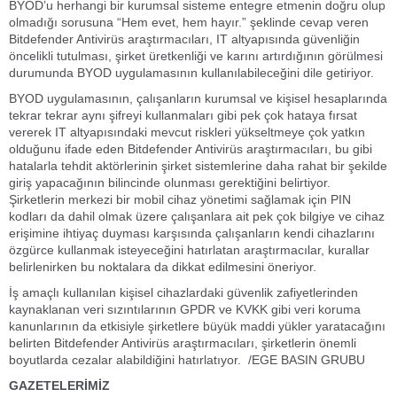
BYOD’u herhangi bir kurumsal sisteme entegre etmenin doğru olup
olmadığı sorusuna “Hem evet, hem hayır.” şeklinde cevap veren
Bitdefender Antivirüs araştırmacıları, IT altyapısında güvenliğin
öncelikli tutulması, şirket üretkenliği ve karını artırdığının görülmesi
durumunda BYOD uygulamasının kullanılabileceğini dile getiriyor.
BYOD uygulamasının, çalışanların kurumsal ve kişisel hesaplarında
tekrar tekrar aynı şifreyi kullanmaları gibi pek çok hataya fırsat
vererek IT altyapısındaki mevcut riskleri yükseltmeye çok yatkın
olduğunu ifade eden Bitdefender Antivirüs araştırmacıları, bu gibi
hatalarla tehdit aktörlerinin şirket sistemlerine daha rahat bir şekilde
giriş yapacağının bilincinde olunması gerektiğini belirtiyor.
Şirketlerin merkezi bir mobil cihaz yönetimi sağlamak için PIN
kodları da dahil olmak üzere çalışanlara ait pek çok bilgiye ve cihaz
erişimine ihtiyaç duyması karşısında çalışanların kendi cihazlarını
özgürce kullanmak isteyeceğini hatırlatan araştırmacılar, kurallar
belirlenirken bu noktalara da dikkat edilmesini öneriyor.
İş amaçlı kullanılan kişisel cihazlardaki güvenlik zafiyetlerinden
kaynaklanan veri sızıntılarının GPDR ve KVKK gibi veri koruma
kanunlarının da etkisiyle şirketlere büyük maddi yükler yaratacağını
belirten Bitdefender Antivirüs araştırmacıları, şirketlerin önemli
boyutlarda cezalar alabildiğini hatırlatıyor. /EGE BASIN GRUBU
GAZETELERİMİZ