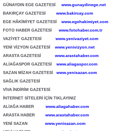
GÜNAYDIN EGE GAZETESİ
www.gunaydinege.net
BAKIRÇAY GAZETESİ
www.bakircay.com
EGE HÂKİMİYET GAZETESİ
www.egehakimiyet.com
FOTO HABER GAZETESİ
www.fotohaber.com.tr
VAZİYET GAZETESİ
www.yenivaziyet.com
YENİ VİZYON GAZETESİ
www.yenivizyon.net
ARASTA GAZETESİ
www.arastahaber.com
ALİAĞASPOR GAZETESİ
www.aliagaspor.com
SAZAN MİZAH GAZETESİ
www.yenisazan.com
SAĞLIK GAZETESİ
VİVA İNDİRİM GAZETESİ
İNTERNET SİTELERİ İÇİN TIKLAYINIZ
ALİAĞA HABER
www.aliagahaber.com
ARASTA HABER
www.arastahaber.com
YENİ SAZAN
www.yenisazan.com