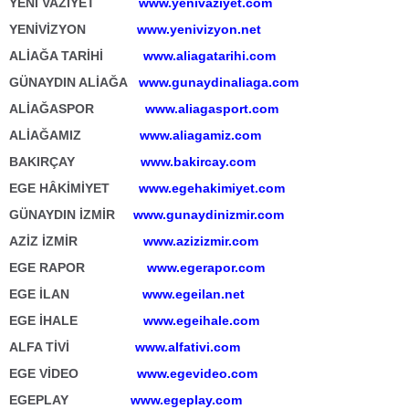
YENİ VAZİYET
www.yenivaziyet.com
YENİVİZYON
www.yenivizyon.net
ALİAĞA TARİHİ
www.aliagatarihi.com
GÜNAYDIN ALİAĞA
www.gunaydinaliaga.com
ALİAĞASPOR
www.aliagasport.com
ALİAĞAMIZ
www.aliagamiz.com
BAKIRÇAY
www.bakircay.com
EGE HÂKİMİYET
www.egehakimiyet.com
GÜNAYDIN İZMİR
www.gunaydinizmir.com
AZİZ İZMİR
www.azizizmir.com
EGE RAPOR
www.egerapor.com
EGE İLAN
www.egeilan.net
EGE İHALE
www.egeihale.com
ALFA TİVİ
www.alfativi.com
EGE VİDEO
www.egevideo.com
EGEPLAY
www.egeplay.com