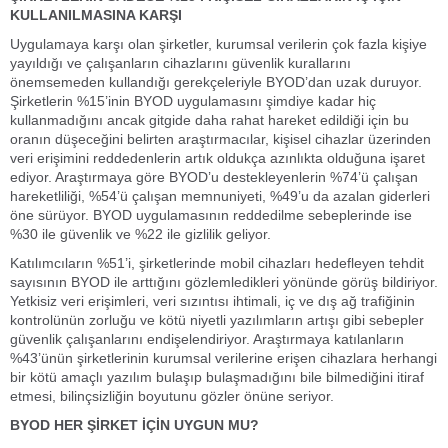
KULLANILMASINA KARŞI
Uygulamaya karşı olan şirketler, kurumsal verilerin çok fazla kişiye
yayıldığı ve çalışanların cihazlarını güvenlik kurallarını
önemsemeden kullandığı gerekçeleriyle BYOD’dan uzak duruyor.
Şirketlerin %15’inin BYOD uygulamasını şimdiye kadar hiç
kullanmadığını ancak gitgide daha rahat hareket edildiği için bu
oranın düşeceğini belirten araştırmacılar, kişisel cihazlar üzerinden
veri erişimini reddedenlerin artık oldukça azınlıkta olduğuna işaret
ediyor. Araştırmaya göre BYOD’u destekleyenlerin %74’ü çalışan
hareketliliği, %54’ü çalışan memnuniyeti, %49’u da azalan giderleri
öne sürüyor. BYOD uygulamasının reddedilme sebeplerinde ise
%30 ile güvenlik ve %22 ile gizlilik geliyor.
Katılımcıların %51’i, şirketlerinde mobil cihazları hedefleyen tehdit
sayısının BYOD ile arttığını gözlemledikleri yönünde görüş bildiriyor.
Yetkisiz veri erişimleri, veri sızıntısı ihtimali, iç ve dış ağ trafiğinin
kontrolünün zorluğu ve kötü niyetli yazılımların artışı gibi sebepler
güvenlik çalışanlarını endişelendiriyor. Araştırmaya katılanların
%43’ünün şirketlerinin kurumsal verilerine erişen cihazlara herhangi
bir kötü amaçlı yazılım bulaşıp bulaşmadığını bile bilmediğini itiraf
etmesi, bilinçsizliğin boyutunu gözler önüne seriyor.
BYOD HER ŞİRKET İÇİN UYGUN MU?