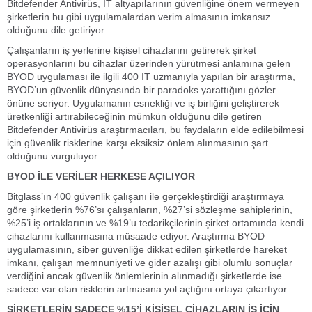
Bitdefender Antivirüs, IT altyapılarının güvenliğine önem vermeyen
şirketlerin bu gibi uygulamalardan verim almasının imkansız
olduğunu dile getiriyor.
Çalışanların iş yerlerine kişisel cihazlarını getirerek şirket
operasyonlarını bu cihazlar üzerinden yürütmesi anlamına gelen
BYOD uygulaması ile ilgili 400 IT uzmanıyla yapılan bir araştırma,
BYOD’un güvenlik dünyasında bir paradoks yarattığını gözler
önüne seriyor. Uygulamanın esnekliği ve iş birliğini geliştirerek
üretkenliği artırabileceğinin mümkün olduğunu dile getiren
Bitdefender Antivirüs araştırmacıları, bu faydaların elde edilebilmesi
için güvenlik risklerine karşı eksiksiz önlem alınmasının şart
olduğunu vurguluyor.
BYOD İLE VERİLER HERKESE AÇILIYOR
Bitglass’ın 400 güvenlik çalışanı ile gerçekleştirdiği araştırmaya
göre şirketlerin %76’sı çalışanların, %27’si sözleşme sahiplerinin,
%25’i iş ortaklarının ve %19’u tedarikçilerinin şirket ortamında kendi
cihazlarını kullanmasına müsaade ediyor. Araştırma BYOD
uygulamasının, siber güvenliğe dikkat edilen şirketlerde hareket
imkanı, çalışan memnuniyeti ve gider azalışı gibi olumlu sonuçlar
verdiğini ancak güvenlik önlemlerinin alınmadığı şirketlerde ise
sadece var olan risklerin artmasına yol açtığını ortaya çıkartıyor.
ŞİRKETLERİN SADECE %15’İ KİŞİSEL CİHAZLARIN İŞ İÇİN