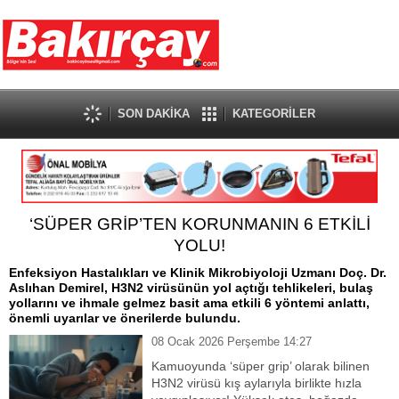
SON DAKİKA
KATEGORİLER
‘SÜPER GRİP’TEN KORUNMANIN 6 ETKİLİ
YOLU!
Enfeksiyon Hastalıkları ve Klinik Mikrobiyoloji Uzmanı Doç. Dr.
Aslıhan Demirel, H3N2 virüsünün yol açtığı tehlikeleri, bulaş
yollarını ve ihmale gelmez basit ama etkili 6 yöntemi anlattı,
önemli uyarılar ve önerilerde bulundu.
08 Ocak 2026 Perşembe 14:27
Kamuoyunda ‘süper grip’ olarak bilinen
H3N2 virüsü kış aylarıyla birlikte hızla