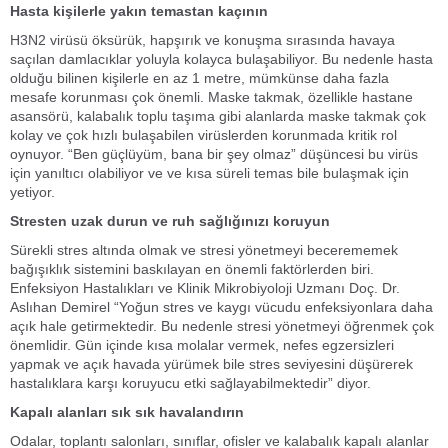
Hasta kişilerle yakın temastan kaçının
H3N2 virüsü öksürük, hapşırık ve konuşma sırasında havaya
saçılan damlacıklar yoluyla kolayca bulaşabiliyor. Bu nedenle hasta
olduğu bilinen kişilerle en az 1 metre, mümkünse daha fazla
mesafe korunması çok önemli. Maske takmak, özellikle hastane
asansörü, kalabalık toplu taşıma gibi alanlarda maske takmak çok
kolay ve çok hızlı bulaşabilen virüslerden korunmada kritik rol
oynuyor. “Ben güçlüyüm, bana bir şey olmaz” düşüncesi bu virüs
için yanıltıcı olabiliyor ve ve kısa süreli temas bile bulaşmak için
yetiyor.
Stresten uzak durun ve ruh sağlığınızı koruyun
Sürekli stres altında olmak ve stresi yönetmeyi becerememek
bağışıklık sistemini baskılayan en önemli faktörlerden biri.
Enfeksiyon Hastalıkları ve Klinik Mikrobiyoloji Uzmanı Doç. Dr.
Aslıhan Demirel “Yoğun stres ve kaygı vücudu enfeksiyonlara daha
açık hale getirmektedir. Bu nedenle stresi yönetmeyi öğrenmek çok
önemlidir. Gün içinde kısa molalar vermek, nefes egzersizleri
yapmak ve açık havada yürümek bile stres seviyesini düşürerek
hastalıklara karşı koruyucu etki sağlayabilmektedir” diyor.
Kapalı alanları sık sık havalandırın
Odalar, toplantı salonları, sınıflar, ofisler ve kalabalık kapalı alanlar