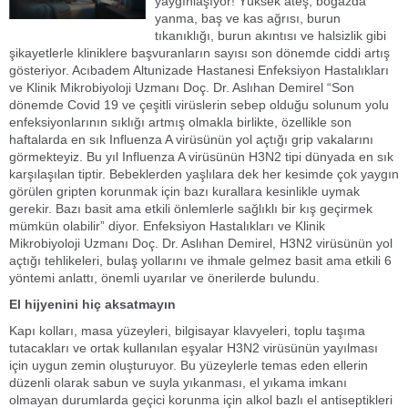
yaygınlaşıyor! Yüksek ateş, boğazda
yanma, baş ve kas ağrısı, burun
tıkanıklığı, burun akıntısı ve halsizlik gibi
şikayetlerle kliniklere başvuranların sayısı son dönemde ciddi artış
gösteriyor. Acıbadem Altunizade Hastanesi Enfeksiyon Hastalıkları
ve Klinik Mikrobiyoloji Uzmanı Doç. Dr. Aslıhan Demirel “Son
dönemde Covid 19 ve çeşitli virüslerin sebep olduğu solunum yolu
enfeksiyonlarının sıklığı artmış olmakla birlikte, özellikle son
haftalarda en sık Influenza A virüsünün yol açtığı grip vakalarını
görmekteyiz. Bu yıl Influenza A virüsünün H3N2 tipi dünyada en sık
karşılaşılan tiptir. Bebeklerden yaşlılara dek her kesimde çok yaygın
görülen gripten korunmak için bazı kurallara kesinlikle uymak
gerekir. Bazı basit ama etkili önlemlerle sağlıklı bir kış geçirmek
mümkün olabilir” diyor. Enfeksiyon Hastalıkları ve Klinik
Mikrobiyoloji Uzmanı Doç. Dr. Aslıhan Demirel, H3N2 virüsünün yol
açtığı tehlikeleri, bulaş yollarını ve ihmale gelmez basit ama etkili 6
yöntemi anlattı, önemli uyarılar ve önerilerde bulundu.
El hijyenini hiç aksatmayın
Kapı kolları, masa yüzeyleri, bilgisayar klavyeleri, toplu taşıma
tutacakları ve ortak kullanılan eşyalar H3N2 virüsünün yayılması
için uygun zemin oluşturuyor. Bu yüzeylerle temas eden ellerin
düzenli olarak sabun ve suyla yıkanması, el yıkama imkanı
olmayan durumlarda geçici korunma için alkol bazlı el antiseptikleri