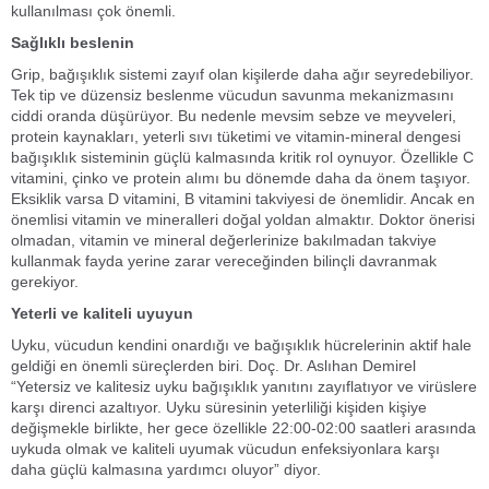
kullanılması çok önemli.
Sağlıklı beslenin
Grip, bağışıklık sistemi zayıf olan kişilerde daha ağır seyredebiliyor.
Tek tip ve düzensiz beslenme vücudun savunma mekanizmasını
ciddi oranda düşürüyor. Bu nedenle mevsim sebze ve meyveleri,
protein kaynakları, yeterli sıvı tüketimi ve vitamin-mineral dengesi
bağışıklık sisteminin güçlü kalmasında kritik rol oynuyor. Özellikle C
vitamini, çinko ve protein alımı bu dönemde daha da önem taşıyor.
Eksiklik varsa D vitamini, B vitamini takviyesi de önemlidir. Ancak en
önemlisi vitamin ve mineralleri doğal yoldan almaktır. Doktor önerisi
olmadan, vitamin ve mineral değerlerinize bakılmadan takviye
kullanmak fayda yerine zarar vereceğinden bilinçli davranmak
gerekiyor.
Yeterli ve kaliteli uyuyun
Uyku, vücudun kendini onardığı ve bağışıklık hücrelerinin aktif hale
geldiği en önemli süreçlerden biri. Doç. Dr. Aslıhan Demirel
“Yetersiz ve kalitesiz uyku bağışıklık yanıtını zayıflatıyor ve virüslere
karşı direnci azaltıyor. Uyku süresinin yeterliliği kişiden kişiye
değişmekle birlikte, her gece özellikle 22:00-02:00 saatleri arasında
uykuda olmak ve kaliteli uyumak vücudun enfeksiyonlara karşı
daha güçlü kalmasına yardımcı oluyor” diyor.