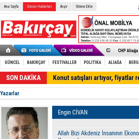
Ana Sayfa
Günün Haberleri
Arşiv
Sitene Ekle
İzmir'in K
CHP Aliağa
Çağrısı
Onat Tüneli
Menemen FK
GÜNCEL
BAKIRÇAY
FESTİVALLER
POLİTİKA
ALİAĞA
BER
Aliağa'da G
Çandarlı’n
SON DAKİKA
Konut satışları artıyor, fiyatlar 
Furkan Yön
Chp Aliağa
AK Parti Al
Yazarlar
SOCAR Türk
Trafiği dur
Alto, İnşaa
Engin CİVAN
TÜVTÜRK’te
Aliağa'daki
Chp Aliağa'
Allah Bizi Akdeniz İnsanının Ekon