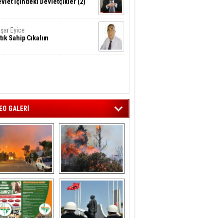
vlet İçindeki Devletçikler (2)
şar Eyice
tık Sahip Cıkalım
EO GALERİ
liağa ‘da  otluk 
Aliağa'nın Ciğerleri 
alanda çıkan 
Yandı
yangın evlere 
sıçramadan 
söndürüldü