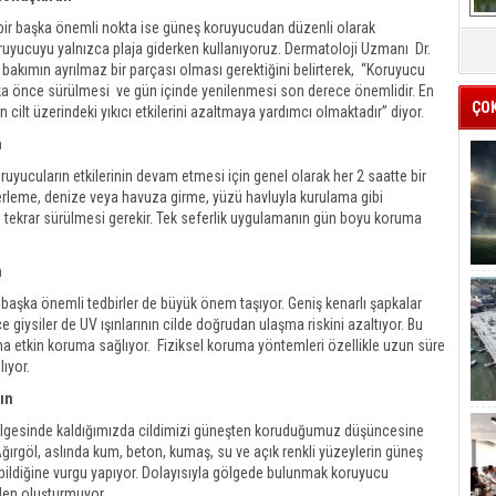
bir başka önemli nokta ise güneş koruyucudan düzenli olarak
ucuyu yalnızca plaja giderken kullanıyoruz. Dermatoloji Uzmanı Dr.
bakımın ayrılmaz bir parçası olması gerektiğini belirterek, “Koruyucu
kika önce sürülmesi ve gün içinde yenilenmesi son derece önemlidir. En
ÇO
 cilt üzerindeki yıkıcı etkilerini azaltmaya yardımcı olmaktadır” diyor.
n
uyucuların etkilerinin devam etmesi için genel olarak her 2 saatte bir
 “Terleme, denize veya havuza girme, yüzü havluyla kurulama gibi
tekrar sürülmesi gerekir. Tek seferlik uygulamanın gün boyu koruma
n
başka önemli tedbirler de büyük önem taşıyor. Geniş kenarlı şapkalar
e giysiler de UV ışınlarının cilde doğrudan ulaşma riskini azaltıyor. Bu
ha etkin koruma sağlıyor. Fiziksel koruma yöntemleri özellikle uzun süre
lıyor.
ın
gölgesinde kaldığımızda cildimizi güneşten koruduğumuz düşüncesine
ğırgöl, aslında kum, beton, kumaş, su ve açık renkli yüzeylerin güneş
abildiğine vurgu yapıyor. Dolayısıyla gölgede bulunmak koruyucu
den oluşturmuyor.