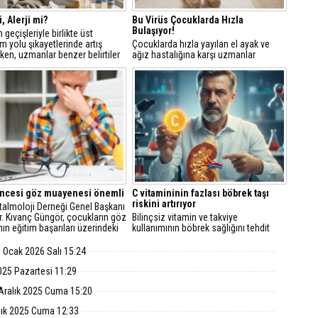
, Alerji mi?
Bu Virüs Çocuklarda Hızla
Bulaşıyor!
geçişleriyle birlikte üst
 yolu şikayetlerinde artış
Çocuklarda hızla yayılan el ayak ve
ken, uzmanlar benzer belirtiler
ağız hastalığına karşı uzmanlar
n grip ve alerjinin
uyarıyor! Yüksek bulaşıcılık riski taşıyan
ırılmaması gerektiği konusunda
bu viral enfeksiyondan korunmak için
a bulundu.
hijyen kuralları ve erken teşhis, ciddi
komplikasyonların önlenmesinde
hayati önem taşıyor.
öncesi göz muayenesi önemli
C vitamininin fazlası böbrek taşı
riskini artırıyor
talmoloji Derneği Genel Başkanı
r. Kıvanç Güngör, çocukların göz
Bilinçsiz vitamin ve takviye
nın eğitim başarıları üzerindeki
kullanımının böbrek sağlığını tehdit
dikkat çekti.
ettiğini belirten Doç. Dr. Enes Murat
Atasoyu, aşırı C vitamini tüketiminin
 Ocak 2026 Salı 15:24
taş riskini artırdığını ve tuz tüketiminin
acilen düşürülmesi gerektiğini
025 Pazartesi 11:29
vurguladı.
Aralık 2025 Cuma 15:20
lık 2025 Cuma 12:33