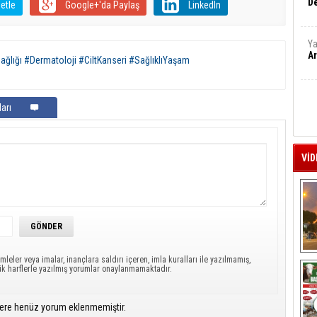
De
etle
Google+'da Paylaş
LinkedIn
Ya
Ar
ğlığı #Dermatoloji #CiltKanseri #SağlıklıYaşam
arı
VİD
A
mleler veya imalar, inançlara saldırı içeren, imla kuralları ile yazılmamış,
ük harflerle yazılmış yorumlar onaylanmamaktadır.
ere henüz yorum eklenmemiştir.