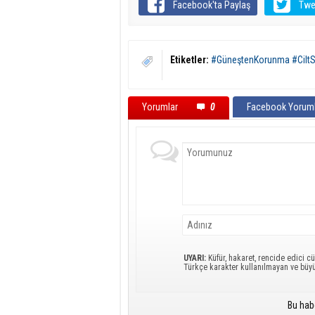
Facebook'ta Paylaş
Twe
Etiketler:
#GüneştenKorunma #CiltSa
Yorumlar
0
Facebook Yoruml
UYARI:
Küfür, hakaret, rencide edici cü
Türkçe karakter kullanılmayan ve büy
Bu hab