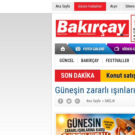
Ana Sayfa
Günün Haberleri
Arşiv
Sitene
GÜNCEL
BAKIRÇAY
FESTİVALLER
SON DAKİKA
Konut satış
Güneşin zararlı ışınları
Ana Sayfa
»
SAĞLIK