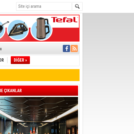
C
°C
ı
OR
DİĞER »
pıldı
 Toplandı
A.Ş.’Ye İletti
Çağrısı
E ÇIKANLAR
 hızlı müdahale
'ye Geçti