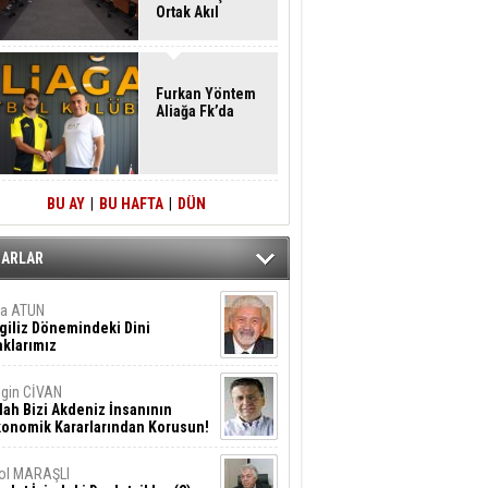
Ortak Akıl
Buluşması
Furkan Yöntem
Aliağa Fk’da
BU AY
|
BU HAFTA
|
DÜN
ZARLAR
ta ATUN
giliz Dönemindeki Dini
klarımız
gin CİVAN
lah Bizi Akdeniz İnsanının
konomik Kararlarından Korusun!
ol MARAŞLI