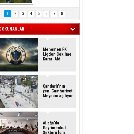
Hasan Eser'in 
Objektifinden
1
2
3
4
5
6
7
8
K OKUNANLAR
Menemen FK
Ligden Çekilme
Kararı Aldı
Çandarlı’nın
yeni Cumhuriyet
Meydanı açılıyor
Aliağa'da
Gayrimenkul
Sektörü İçin