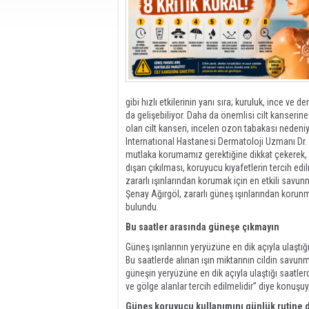
gibi hızlı etkilerinin yanı sıra; kuruluk, ince ve 
da gelişebiliyor. Daha da önemlisi cilt kanserine
olan cilt kanseri, incelen ozon tabakası neden
International Hastanesi Dermatoloji Uzmanı Dr. 
mutlaka korumamız gerektiğine dikkat çekerek, 
dışarı çıkılması, koruyucu kıyafetlerin tercih ed
zararlı ışınlarından korumak için en etkili savu
Şenay Ağırgöl, zararlı güneş ışınlarından korunm
bulundu.
Bu saatler arasında güneşe çıkmayın
Güneş ışınlarının yeryüzüne en dik açıyla ulaştı
Bu saatlerde alınan ışın miktarının cildin savunm
güneşin yeryüzüne en dik açıyla ulaştığı saatle
ve gölge alanlar tercih edilmelidir” diye konuşu
Güneş koruyucu kullanımını günlük rutine