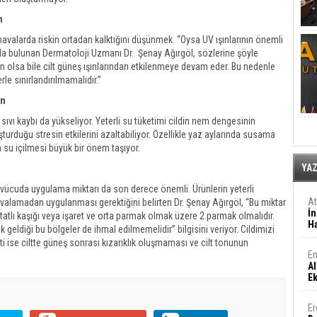
n
havalarda riskin ortadan kalktığını düşünmek. “Oysa UV ışınlarının önemli
nda bulunan Dermatoloji Uzmanı Dr. Şenay Ağırgöl, sözlerine şöyle
n olsa bile cilt güneş ışınlarından etkilenmeye devam eder. Bu nedenle
le sınırlandırılmamalıdır.”
in
ıvı kaybı da yükseliyor. Yeterli su tüketimi cildin nem dengesinin
urduğu stresin etkilerini azaltabiliyor. Özellikle yaz aylarında susama
a su içilmesi büyük bir önem taşıyor.
YA
n vücuda uygulama miktarı da son derece önemli. Ürünlerin yeterli
A
 ovalamadan uygulanması gerektiğini belirten Dr. Şenay Ağırgöl, “Bu miktar
İn
r tatlı kaşığı veya işaret ve orta parmak olmak üzere 2 parmak olmalıdır.
Ha
k geldiği bu bölgeler de ihmal edilmemelidir” bilgisini veriyor. Cildimizi
 ise ciltte güneş sonrası kızarıklık oluşmaması ve cilt tonunun
En
Al
E
Er