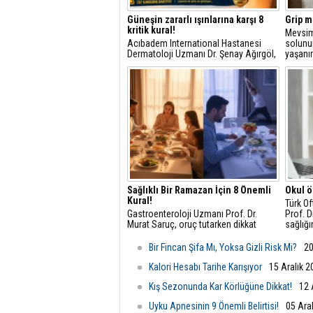
Güneşin zararlı ışınlarına karşı 8
Grip mi
kritik kural!
Mevsim 
Acıbadem International Hastanesi
solunum
Dermatoloji Uzmanı Dr. Şenay Ağırgöl,
yaşanır
bu nedenle cildimizi yaz aylarında
göstere
güneş ışınlarından mutlaka korumamız
karışt
gerektiğine dikkat çekti.
uyarıd
Sağlıklı Bir Ramazan İçin 8 Önemli
Okul 
Kural!
Türk Of
Gastroenteroloji Uzmanı Prof. Dr.
Prof. D
Murat Saruç, oruç tutarken dikkat
sağlığı
etmemiz gereken 8 kuralı anlattı;
rolüne 
önemli öneriler ve uyarılarda bulundu.
Bir Fincan Şifa Mı, Yoksa Gizli Risk Mi?
20
Kalori Hesabı Tarihe Karışıyor
15 Aralık 2
Kış Sezonunda Kar Körlüğüne Dikkat!
12 
Uyku Apnesinin 9 Önemli Belirtisi!
05 Ara