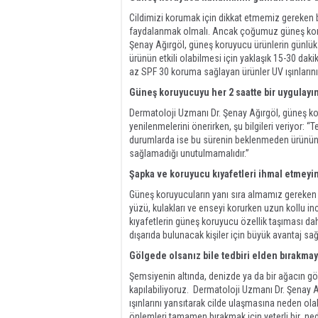
Cildimizi korumak için dikkat etmemiz gereken 
faydalanmak olmalı. Ancak çoğumuz güneş koruy
Şenay Ağırgöl, güneş koruyucu ürünlerin günlük 
ürünün etkili olabilmesi için yaklaşık 15-30 da
az SPF 30 koruma sağlayan ürünler UV ışınlarının
Güneş koruyucuyu her 2 saatte bir uygulayı
Dermatoloji Uzmanı Dr. Şenay Ağırgöl, güneş kor
yenilenmelerini önerirken, şu bilgileri veriyor:
durumlarda ise bu sürenin beklenmeden ürünün 
sağlamadığı unutulmamalıdır.”
Şapka ve koruyucu kıyafetleri ihmal etmeyi
Güneş koruyucuların yanı sıra almamız gereken 
yüzü, kulakları ve enseyi korurken uzun kollu inc
kıyafetlerin güneş koruyucu özellik taşıması da
dışarıda bulunacak kişiler için büyük avantaj sağ
Gölgede olsanız bile tedbiri elden bırakmay
Şemsiyenin altında, denizde ya da bir ağacın 
kapılabiliyoruz. Dermatoloji Uzmanı Dr. Şenay A
ışınlarını yansıtarak cilde ulaşmasına neden ol
önlemleri tamamen bırakmak için yeterli bir ne