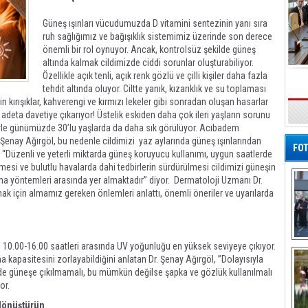
Güneş ışınları vücudumuzda D vitamini sentezinin yanı sıra
ruh sağlığımız ve bağışıklık sistemimiz üzerinde son derece
önemli bir rol oynuyor. Ancak, kontrolsüz şekilde güneş
altında kalmak cildimizde ciddi sorunlar oluşturabiliyor.
Özellikle açık tenli, açık renk gözlü ve çilli kişiler daha fazla
tehdit altında oluyor. Ciltte yanık, kızarıklık ve su toplaması
derin kırışıklar, kahverengi ve kırmızı lekeler gibi sonradan oluşan hasarlar
 adeta davetiye çıkarıyor! Üstelik eskiden daha çok ileri yaşların sorunu
iyle günümüzde 30’lu yaşlarda da daha sık görülüyor. Acıbadem
Şenay Ağırgöl, bu nedenle cildimizi yaz aylarında güneş ışınlarından
FOT
“Düzenli ve yeterli miktarda güneş koruyucu kullanımı, uygun saatlerde
ilmesi ve bulutlu havalarda dahi tedbirlerin sürdürülmesi cildimizi güneşin
nma yöntemleri arasında yer almaktadır” diyor. Dermatoloji Uzmanı Dr.
ak için almamız gereken önlemleri anlattı, önemli öneriler ve uyarılarda
De
ğı 10.00-16.00 saatleri arasında UV yoğunluğu en yüksek seviyeye çıkıyor.
Al
a kapasitesini zorlayabildiğini anlatan Dr. Şenay Ağırgöl, ”Dolayısıyla
rde güneşe çıkılmamalı, bu mümkün değilse şapka ve gözlük kullanılmalı
yor.
 dönüştürün