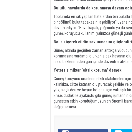
Bulutlu havalarda da korunmaya devam edi
Toplumda en sık yapılan hatalardan biri bulutlu 
bir bölümü bulut tabakasını aşabiliyor” uyarısı
devam ediyor: “Hava kapalı, yağmurlu ya da seri
güneş koruyucu kullanımı yalnızca güneşli günler
Bol su içerek cildin savunmasını güçlendir
Güneş altında geçirilen zaman arttıkça vücudun s
korumasına yardımcı olurken sıcak havanın oluşt
hissi beklenmeden gün içinde düzenli aralıklarl
Yetersiz miktar ‘eksik koruma’ demek
Güneş koruyucu ürünlerin etkili olabilmeleri içi
kalınlıkta, ciltte katman oluşturacak şekilde ve
yüz, saçlı deri ve boyun bölgesi için yaklaşık bi
Ense, dudak ile ayaküstü gibi güneş ışınlarının di
güneşten etkin koruduğumuzun en önemli işareti
değişmemesi.