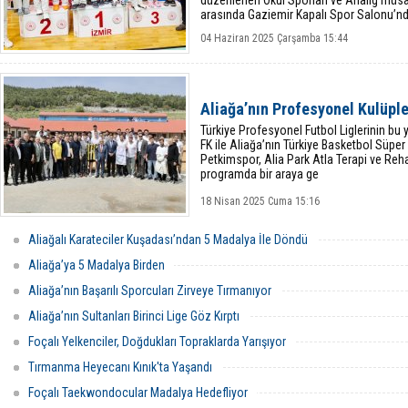
düzenlenen Okul Sporları ve Analig müsaba
arasında Gaziemir Kapalı Spor Salonu’nda
04 Haziran 2025 Çarşamba 15:44
Aliağa’nın Profesyonel Kulüple
Türkiye Profesyonel Futbol Liglerinin bu 
FK ile Aliağa’nın Türkiye Basketbol Süper 
Petkimspor, Alia Park Atla Terapi ve Re
programda bir araya ge
18 Nisan 2025 Cuma 15:16
Aliağalı Karateciler Kuşadası’ndan 5 Madalya İle Döndü
Aliağa’ya 5 Madalya Birden
Aliağa’nın Başarılı Sporcuları Zirveye Tırmanıyor
Aliağa’nın Sultanları Birinci Lige Göz Kırptı
Foçalı Yelkenciler, Doğdukları Topraklarda Yarışıyor
Tırmanma Heyecanı Kınık'ta Yaşandı
Foçalı Taekwondocular Madalya Hedefliyor