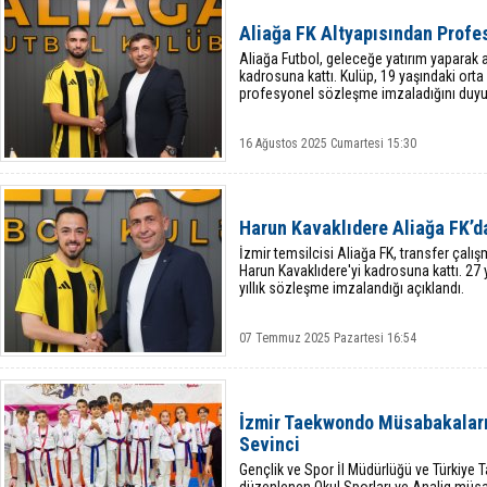
Aliağa FK Altyapısından Prof
Aliağa Futbol, geleceğe yatırım yaparak 
kadrosuna kattı. Kulüp, 19 yaşındaki ort
profesyonel sözleşme imzaladığını duyu
16 Ağustos 2025 Cumartesi 15:30
Harun Kavaklıdere Aliağa FK’d
İzmir temsilcisi Aliağa FK, transfer çal
Harun Kavaklıdere'yi kadrosuna kattı. 27
yıllık sözleşme imzalandığı açıklandı.
07 Temmuz 2025 Pazartesi 16:54
İzmir Taekwondo Müsabakaları
Sevinci
Gençlik ve Spor İl Müdürlüğü ve Türkiy