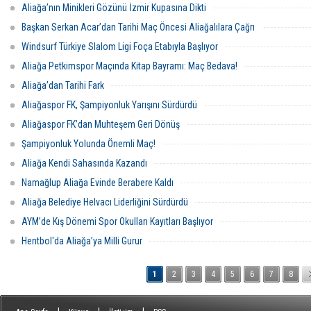
Aliağa’nın Minikleri Gözünü İzmir Kupasına Dikti
Başkan Serkan Acar’dan Tarihi Maç Öncesi Aliağalılara Çağrı
Windsurf Türkiye Slalom Ligi Foça Etabıyla Başlıyor
Aliağa Petkimspor Maçında Kitap Bayramı: Maç Bedava!
Aliağa’dan Tarihi Fark
Aliağaspor FK, Şampiyonluk Yarışını Sürdürdü
Aliağaspor FK’dan Muhteşem Geri Dönüş
Şampiyonluk Yolunda Önemli Maç!
Aliağa Kendi Sahasında Kazandı
Namağlup Aliağa Evinde Berabere Kaldı
Aliağa Belediye Helvacı Liderliğini Sürdürdü
AYM’de Kış Dönemi Spor Okulları Kayıtları Başlıyor
Hentbol'da Aliağa’ya Milli Gurur
1
2
3
4
5
6
7
8