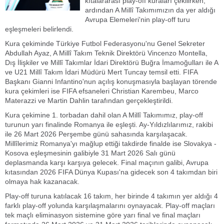
kıtalararası play-off kuraları çekilirken;
ardından A Millî Takımımızın da yer aldığı
Avrupa Elemeleri'nin play-off turu
eşleşmeleri belirlendi.
Kura çekiminde Türkiye Futbol Federasyonu'nu Genel Sekreter
Abdullah Ayaz, A Millî Takım Teknik Direktörü Vincenzo Montella,
Dış İlişkiler ve Millî Takımlar İdari Direktörü Buğra İmamoğulları ile A
ve U21 Millî Takım İdari Müdürü Mert Tuncay temsil etti. FIFA
Başkanı Gianni Infantino'nun açılış konuşmasıyla başlayan törende
kura çekimleri ise FIFA efsaneleri Christian Karembeu, Marco
Materazzi ve Martin Dahlin tarafından gerçekleştirildi.
Kura çekimine 1. torbadan dahil olan A Millî Takımımız, play-off
turunun yarı finalinde Romanya ile eşleşti. Ay-Yıldızlılarımız, rakibi
ile 26 Mart 2026 Perşembe günü sahasında karşılaşacak.
Millîlerimiz Romanya'yı mağlup ettiği takdirde finalde ise Slovakya -
Kosova eşleşmesinin galibiyle 31 Mart 2026 Salı günü
deplasmanda karşı karşıya gelecek. Final maçının galibi, Avrupa
kıtasından 2026 FIFA Dünya Kupası'na gidecek son 4 takımdan biri
olmaya hak kazanacak.
Play-off turuna katılacak 16 takım, her birinde 4 takımın yer aldığı 4
farklı play-off yolunda karşılaşmalarını oynayacak. Play-off maçları
tek maçlı eliminasyon sistemine göre yarı final ve final maçları