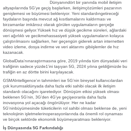
Dünyanındört bir yanında mobil iletişim
altyapılarında 5G’ye geçiş başlarken, iletişimçözümleri pazarının
genişlemesi ve büyümesi bekleniyor. Yeni standardıngetireceği
faydaların başında mevcut ağ kısıtlamalarını kaldırması ve
birzamanlar imkânsız olarak görülen uygulamaların gerçeğe
dönüşmesi geliyor.Yüksek hız ve düşük gecikme süreleri, ağlardaki
veri ağırlıklı ve gecikmehassasiyeti yüksek uygulamaların kolayca
çalıştırılmasını sağlarken, her geçengün giderek artan internetten
video izleme, dosya indirme ve veri aktarımı gibiişlemler de hız
kazanacak.
GlobalData’nınaraştırmasına göre, 2019 yılında tüm dünyadaki veri
trafiğinin sadece yüzde1’ini taşıyan 5G, 2024 yılına geldiğimizde bu
trafiğin en az dörtte birini karşılayacak.
GSMAIntelligence’ın tahminleri ise 5G’nin bireysel kullanıcılardan
çok kurumsaldünyada daha fazla etki sahibi olacak ilk iletişim
standardı olacağını işaretediyor. Dönüşüm etkisi yüksek olması
beklenen 5G’nin, 3G’den 4G’ye geçişeoranla daha fazla
inovasyona yol açacağı öngörülüyor. Her ne kadar
5G’ninbüyümesinde tüketicilerin rol sahibi olması beklense de, yeni
teknolojinin işletmelerinoperasyonlarında da önemli rol oynaması
ve birçok sektörde ekonomik büyümeyaratması bekleniyor.
İş Dünyasında 5G Farkındalığı