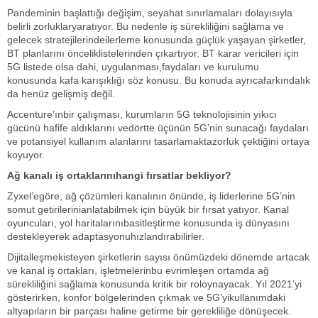
Pandeminin başlattığı değişim, seyahat sınırlamaları dolayısıyla
belirli zorluklaryaratıyor. Bu nedenle iş sürekliliğini sağlama ve
gelecek stratejilerindeilerleme konusunda güçlük yaşayan şirketler,
BT planlarını önceliklistelerinden çıkartıyor. BT karar vericileri için
5G listede olsa dahi, uygulanması,faydaları ve kurulumu
konusunda kafa karışıklığı söz konusu. Bu konuda ayrıcafarkındalık
da henüz gelişmiş değil.
Accenture’ınbir çalışması, kurumların 5G teknolojisinin yıkıcı
gücünü hafife aldıklarını vedörtte üçünün 5G’nin sunacağı faydaları
ve potansiyel kullanım alanlarını tasarlamaktazorluk çektiğini ortaya
koyuyor.
Ağ kanalı iş ortaklarınıhangi fırsatlar bekliyor?
Zyxel’egöre, ağ çözümleri kanalının önünde, iş liderlerine 5G’nin
somut getirilerinianlatabilmek için büyük bir fırsat yatıyor. Kanal
oyuncuları, yol haritalarınıbasitleştirme konusunda iş dünyasını
destekleyerek adaptasyonuhızlandırabilirler.
Dijitalleşmekisteyen şirketlerin sayısı önümüzdeki dönemde artacak
ve kanal iş ortakları, işletmelerinbu evrimleşen ortamda ağ
sürekliliğini sağlama konusunda kritik bir roloynayacak. Yıl 2021’yi
gösterirken, konfor bölgelerinden çıkmak ve 5G’yikullanımdaki
altyapıların bir parçası haline getirme bir gerekliliğe dönüşecek.