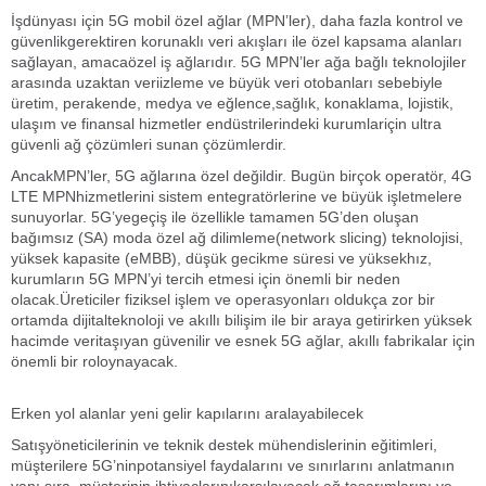
İşdünyası için 5G mobil özel ağlar (MPN’ler), daha fazla kontrol ve
güvenlikgerektiren korunaklı veri akışları ile özel kapsama alanları
sağlayan, amacaözel iş ağlarıdır. 5G MPN’ler ağa bağlı teknolojiler
arasında uzaktan veriizleme ve büyük veri otobanları sebebiyle
üretim, perakende, medya ve eğlence,sağlık, konaklama, lojistik,
ulaşım ve finansal hizmetler endüstrilerindeki kurumlariçin ultra
güvenli ağ çözümleri sunan çözümlerdir.
AncakMPN’ler, 5G ağlarına özel değildir. Bugün birçok operatör, 4G
LTE MPNhizmetlerini sistem entegratörlerine ve büyük işletmelere
sunuyorlar. 5G’yegeçiş ile özellikle tamamen 5G’den oluşan
bağımsız (SA) moda özel ağ dilimleme(network slicing) teknolojisi,
yüksek kapasite (eMBB), düşük gecikme süresi ve yüksekhız,
kurumların 5G MPN’yi tercih etmesi için önemli bir neden
olacak.Üreticiler fiziksel işlem ve operasyonları oldukça zor bir
ortamda dijitalteknoloji ve akıllı bilişim ile bir araya getirirken yüksek
hacimde veritaşıyan güvenilir ve esnek 5G ağlar, akıllı fabrikalar için
önemli bir roloynayacak.
Erken yol alanlar yeni gelir kapılarını aralayabilecek
Satışyöneticilerinin ve teknik destek mühendislerinin eğitimleri,
müşterilere 5G’ninpotansiyel faydalarını ve sınırlarını anlatmanın