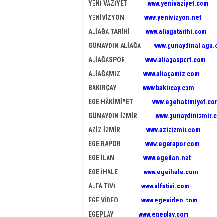
YENİ VAZİYET
www.yenivaziyet.com
YENİVİZYON
www.yenivizyon.net
ALİAĞA TARİHİ
www.aliagatarihi.com
GÜNAYDIN ALİAĞA
www.gunaydinaliaga
ALİAĞASPOR
www.aliagasport.com
ALİAĞAMIZ
www.aliagamiz.com
BAKIRÇAY
www.bakircay.com
EGE HÂKİMİYET
www.egehakimiyet.co
GÜNAYDIN İZMİR
www.gunaydinizmir.
AZİZ İZMİR
www.azizizmir.com
EGE RAPOR
www.egerapor.com
EGE İLAN
www.egeilan.net
EGE İHALE
www.egeihale.com
ALFA TİVİ
www.alfativi.com
EGE VİDEO
www.egevideo.com
EGEPLAY
www.egeplay.com