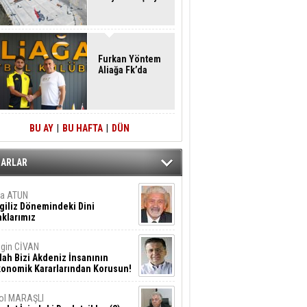
Furkan Yöntem
Aliağa Fk’da
BU AY
|
BU HAFTA
|
DÜN
ZARLAR
ta ATUN
giliz Dönemindeki Dini
klarımız
gin CİVAN
lah Bizi Akdeniz İnsanının
konomik Kararlarından Korusun!
ol MARAŞLI