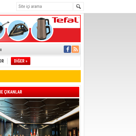
C
°C
ı
OR
DİĞER »
pıldı
 Toplandı
A.Ş.’Ye İletti
Çağrısı
E ÇIKANLAR
 hızlı müdahale
'ye Geçti