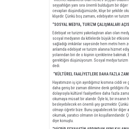
seyyahlığın yanı sıra önemli bulduğum bir diğer 
cevapları düşündüğümüzde, klişe bir şekilde ok
klişedir. Çünkü boş zamanı, edebiyatın ve turizm
“SOSYAL MEDYA, TURİZM ÇALIŞMALARI AÇIS
Edebiyat ve turizmi yakınlaştıran alan olan me
sosyal medyanın da kitlelerde büyük bir etkisini
sağladığı imkânlar sayesinde hem metni hem zen
anlamda edebiyat ve turizm alanına hizmet ediyor
yolarından biri de o kişinin içeriklerine bakm
gerektiğini düşünüyorum. Sosyal medya turizm ça
dedi.
“KÜLTÜREL FAALİYETLERE DAHA FAZLA ZAM
Hayatımızın iş için ayırdığımız kısmına ciddi ve 
daha geniş bir zaman dilimine denk geldiğini 
dolayısıyla kültürel faaliyetlere daha fazla zaman
okumaya müsait bir alandır. Öyle ki, bir insanı
besleyebilecek en önemli şey gezmektir. Çünkü g
olmayı öğretir bize. Bunu yapabilecek bir diğer a
okumak, yaratıcı olmanın ön koşullarındandır. Ç
diye konuştu.