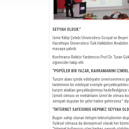
SEYYAH OLDUK.”
İzmir Kâtip Çelebi Üniversitesi Sosyal ve Beşeri 
Hacettepe Üniversitesi Türk Halkbilimi Anabilim 
masaya yatırdı.
Konferansı Rektör Yardımcısı Prof.Dr. Turan Gök
öğrenciler takip etti.
“POPÜLER BİR YAZAR, KAHRAMANINI İZMİRLİ
Turizm alanı içinde edebiyatın önemsenmesi gere
tanıtımının bir edebiyat eseriyle gerçekleşebilec
turizm atakları gerçekleştirmeyi hedeflediğiniz
İzmirli olması ve mekânların İzmir’de olması ko
sempati duyulan bir şehir haline getirirsiniz.” di
“İNTERNET SAYESİNDE HEPİMİZ SEYYAH OLD
Bugün sahip olunan iletişim teknolojilerinin dü
fiziksel olmasa da deneyimsel olarak her birimiz
“İnternet kullanıcısı olan herkes seyyah olabil