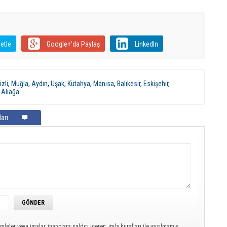
etle
Google+'da Paylaş
LinkedIn
zli
,
Muğla
,
Aydın
,
Uşak
,
Kütahya
,
Manisa
,
Balıkesir
,
Eskişehir
,
,
Aliağa
arı
mleler veya imalar, inançlara saldırı içeren, imla kuralları ile yazılmamış,