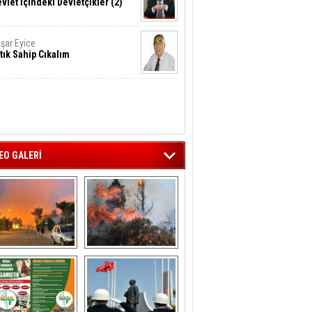
vlet İçindeki Devletçikler (2)
şar Eyice
tık Sahip Cıkalım
EO GALERİ
liağa ‘da  otluk 
Aliağa'nın Ciğerleri 
alanda çıkan 
Yandı
yangın evlere 
sıçramadan 
söndürüldü