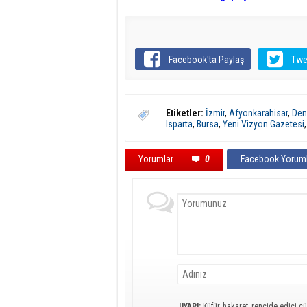
Facebook'ta Paylaş
Twe
Etiketler:
İzmir
,
Afyonkarahisar
,
Deni
Isparta
,
Bursa
,
Yeni Vizyon Gazetesi
Yorumlar
0
Facebook Yoruml
UYARI:
Küfür, hakaret, rencide edici cü