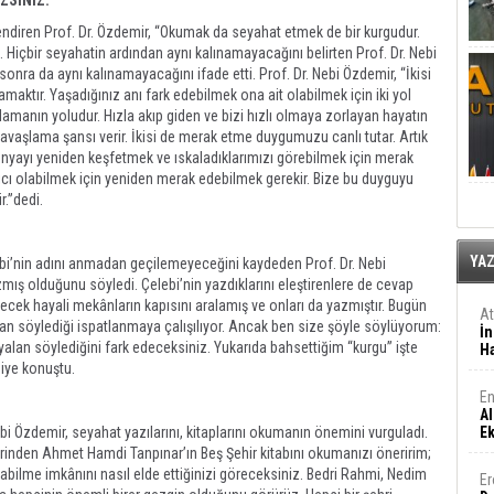
ZSINIZ.”
lendiren Prof. Dr. Özdemir, “Okumak da seyahat etmek de bir kurgudur.
 Hiçbir seyahatin ardından aynı kalınamayacağını belirten Prof. Dr. Nebi
sonra da aynı kalınamayacağını ifade etti. Prof. Dr. Nebi Özdemir, “İkisi
maktır. Yaşadığınız anı fark edebilmek ona ait olabilmek için iki yol
lamanın yoludur. Hızla akıp giden ve bizi hızlı olmaya zorlayan hayatın
vaşlama şansı verir. İkisi de merak etme duygumuzu canlı tutar. Artık
yayı yeniden keşfetmek ve ıskaladıklarımızı görebilmek için merak
ı olabilmek için yeniden merak edebilmek gerekir. Bize bu duyguyu
.”dedi.
YA
bi’nin adını anmadan geçilemeyeceğini kaydeden Prof. Dr. Nebi
ş olduğunu söyledi. Çelebi’nin yazdıklarını eleştirenlere de cevap
zilecek hayali mekânların kapısını aralamış ve onları da yazmıştır. Bugün
A
alan söylediği ispatlanmaya çalışılıyor. Ancak ben size şöyle söylüyorum:
İn
yalan söylediğini fark edeceksiniz. Yukarıda bahsettiğim “kurgu” işte
Ha
diye konuştu.
En
Al
bi Özdemir, seyahat yazılarını, kitaplarını okumanın önemini vurguladı.
E
erinden Ahmet Hamdi Tanpınar’ın Beş Şehir kitabını okumanızı öneririm;
ilme imkânını nasıl elde ettiğinizi göreceksiniz. Bedri Rahmi, Nedim
Er