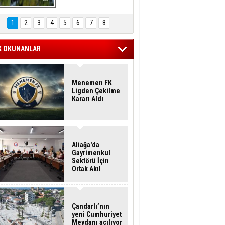
Hasan Eser'in 
Objektifinden
1
2
3
4
5
6
7
8
K OKUNANLAR
Menemen FK
Ligden Çekilme
Kararı Aldı
Aliağa'da
Gayrimenkul
Sektörü İçin
Ortak Akıl
Buluşması
Çandarlı’nın
yeni Cumhuriyet
Meydanı açılıyor