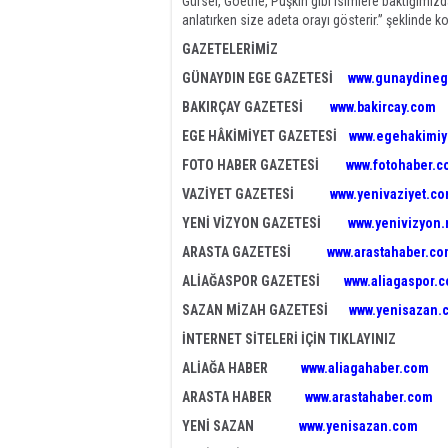
Gürsel, Goethe, Puşkin gibi isimlere baktığımız
anlatırken size adeta orayı gösterir.” şeklind
GAZETELERİMİZ
GÜNAYDIN EGE GAZETESİ
www.gunaydineg
BAKIRÇAY GAZETESİ
www.bakircay.com
EGE HÂKİMİYET GAZETESİ
www.egehakimiy
FOTO HABER GAZETESİ
www.fotohaber.c
VAZİYET GAZETESİ
www.yenivaziyet.c
YENİ VİZYON GAZETESİ
www.yenivizyon.
ARASTA GAZETESİ
www.arastahaber.c
ALİAĞASPOR GAZETESİ
www.aliagaspor.
SAZAN MİZAH GAZETESİ
www.yenisazan.
İNTERNET SİTELERİ İÇİN TIKLAYINIZ
ALİAĞA HABER
www.aliagahaber.com
ARASTA HABER
www.arastahaber.com
YENİ SAZAN
www.yenisazan.com