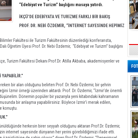
“Edebiyat ve Turizm” başlığını masaya yatırdı.
İKÇÜ’DE EDEBİYATA VE TURİZME FARKLI BİR BAKIŞ
PROF. DR. NEBİ ÖZDEMİR, “İNTERNET SAYESİNDE HEPİMİZ
Bilimler Fakültesi ile Turizm Fakültesinin düzenlediği konferansta,
Dalı Öğretim Üyesi Prof. Dr. Nebi Özdemir, “Edebiyat ve Turizm” başlığını
çe, Turizm Fakültesi Dekanı Prof.Dr. Atilla Akbaba, akademisyenler ve
FOT
 YAPABİLİR.”
ken bir alan olduğunu belirten Prof. Dr. Nebi Özdemir, bir şehrin
eğini İzmir örneği üzerinden aktardı. Prof. Dr. Özdemir, “İzmir’de önemli
i düşünelim. Dönemin popüler bir yazarıyla yeni kitabındaki kahramanın
nusunda bir anlaşma yapabilirsiniz. Böylece İzmir’i merak edilen,
ye konuştu.
De
Al
UK.”
şünüldüğünde herkesin birer seyyah olduğunu aktaran Prof.Dr. Özdemir,
in internet sayesinde dünyanın her yerini görebildiğimizi ifade etti.
me özgürlüğüne de sahip oluyor.” diyen Prof.Dr. Özdemir, “Deneyimsel