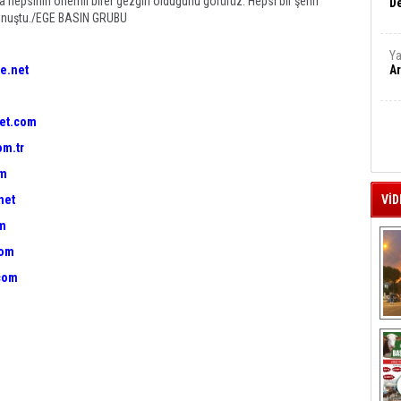
da hepsinin önemli birer gezgin olduğunu görürüz. Hepsi bir şehri
De
e konuştu./EGE BASIN GRUBU
Ya
e.net
Ar
et.com
om.tr
om
net
VİD
om
com
com
A