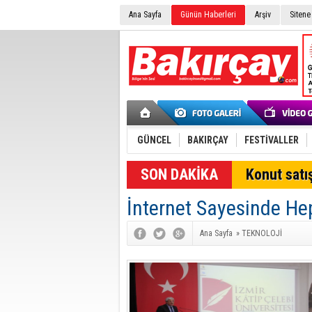
Ana Sayfa
Günün Haberleri
Arşiv
Sitene
GÜNCEL
BAKIRÇAY
FESTİVALLER
SON DAKİKA
Konut satış
İnternet Sayesinde He
Ana Sayfa
»
TEKNOLOJİ