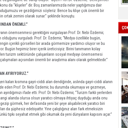
konu da “klişeler” dir. Boş zamanlarımızda neler yaptığımıza dair
uduğumuzu ve gezdiğimizi söyleriz. Bence bu klişe çok önemli bir
in ortak zemini olarak sunar.” şeklinde konuştu.
INDAN ÖNEMLİ.”
ÇO
dyanın önemsenmesi gerektiğini vurgulayan Prof. Dr. Nebi Özdemir,
n olduğunu vurguladı. Prof. Dr. Özdemir, “Medya özellikle bugün,
gin içerikli görselleri bir arada görmemize yardımcı oluyor ve bu
. Bugün hepimiz birer içerik üreticisiyiz. Birini tanımanın kolay
ak. Ben turizm sektöründe çalışanların sosyal medyayı önemsemesi
lışmaları açısından önemli bir araştırma alanı olarak gelmektedir.”
AN AYIRIYORUZ.”
geri kalan kısmına gayri-ciddi alan dendiğinde, aslında gayri-ciddi alanın
ifade eden Prof. Dr. Nebi Özdemir, bu durumda okumaya ve gezmeye,
 ayırdığımızı ifade etti. Prof. Dr. Nebi Özdemir, “Turizm farklı yerlerden
n hangi alanda olursa olsun yaratıcı olmaya ihtiyaç duyduğu anda onu
ezip görmek, her defasında yeni bir şeye alışabilecek yaratıcı biri
lan da şüphesiz edebiyattır. Yine çalıştığınız alan fark etmeksizin
ünkü tıpkı seyahat etmek gibi okumak da yeni dünyaların kapısını açar.”