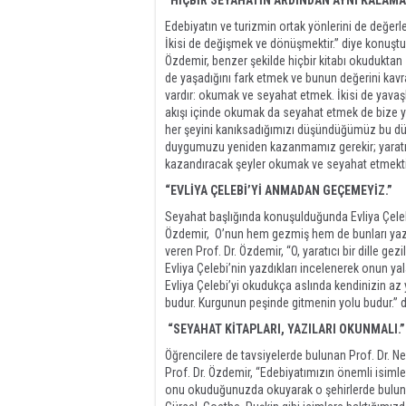
“HİÇBİR SEYAHATİN ARDINDAN AYNI KALAMA
Edebiyatın ve turizmin ortak yönlerini de değer
İkisi de değişmek ve dönüşmektir.” diye konuştu.
Özdemir, benzer şekilde hiçbir kitabı okuduktan 
de yaşadığını fark etmek ve bunun değerini kavra
vardır: okumak ve seyahat etmek. İkisi de yavaş
akışı içinde okumak da seyahat etmek de bize ya
her şeyini kanıksadığımızı düşündüğümüz bu dün
duygumuzu yeniden kazanmamız gerekir; yaratıc
kazandıracak şeyler okumak ve seyahat etmektir
“EVLİYA ÇELEBİ’Yİ ANMADAN GEÇEMEYİZ.”
Seyahat başlığında konuşulduğunda Evliya Çele
Özdemir, O’nun hem gezmiş hem de bunları yazmı
veren Prof. Dr. Özdemir, “O, yaratıcı bir dille ge
Evliya Çelebi’nin yazdıkları incelenerek onun y
Evliya Çelebi’yi okudukça aslında kendinizin az 
budur. Kurgunun peşinde gitmenin yolu budur.” 
“SEYAHAT KİTAPLARI, YAZILARI OKUNMALI.”
Öğrencilere de tavsiyelerde bulunan Prof. Dr. Ne
Prof. Dr. Özdemir, “Edebiyatımızın önemli isiml
onu okuduğunuzda okuyarak o şehirlerde bulunab