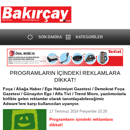
SON DAKİKA
KATEGORİLER
PROGRAMLARIN İÇİNDEKİ REKLAMLARA
DİKKAT!
Foça / Aliağa Haber / Ege Hakimiyet Gazetesi / Demokrat Foça
Gazetesi / Günaydın Ege / Alfa Tivi / Trend Micro, yazılımcılarla
birlikte gelen reklamlar olarak tanımlayabileceğimiz
Adware’lere karşı kullanıcıları uyarıyor.
17 Temmuz 2014 Perşembe 10:26
Programların içindeki reklamlara
dikkat!