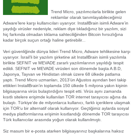
Foça / Aliağa Haber / Ege Hakimiyet Gazetesi / Demokrat Foça
Gazetesi / Günaydın Ege / Alfa Tivi /
Trend Micro, yazılımcılarla birlikte gelen
reklamlar olarak tanımlayabileceğimiz
Adware’lere karşı kullanıcıları uyarıyor. InstallBrain isimli Adware’in
yaydığı virüsler nedeniyle, reklam diye tıkladığınız bir yazılım, sizi
hiç farkında olmadan tıklama sahteciliğinden Bitcoin hırsızlığına
kadar birçok suçun ortağı haline getirebilir...
Veri güvenliğinde dünya lideri Trend Micro, Adware tehlikesine karşı
uyarıyor. İsrail’li bir yazılım şirketine ait InstallBrain isimli yazılımla
birlikte SEFNIT ve MEVADE zararlı yazılımlarının yayıldığı tespit
edildi. SEFNIT ve MEVADE virüsleri son dönemde başta A.B.D,
Japonya, Tayvan ve Hindistan olmak üzere 68 ülkede patlama
yaptı. Trend Micro uzmanları, 2013’ün Ağustos ayından beri takip
ettikleri InstallBrain’in toplamda 150 ülkede 5 milyona yakın kişinin
bilgisayarına virüs bulaştırdığını tespit etti. Virüs aynı zamanda
kısıtlı sitelere erişimde kullanılan TOR internet tarayıcısı ağına da
bulaştı. Türkiye’de de milyonlarca kullanıcı, farklı içeriklere ulaşmak
için TOR’u bir alternatif olarak kullanıyor. Geçtiğimiz aylarda sosyal
medya platformlarına erişimin kısıtlandığı dönemde TOR tarayıcısı
Türk kullanıcılar arasında yoğun olarak kullanılmıştı.
Siz masum bir e-posta atarken bilgisayarınız başkalarına haksız