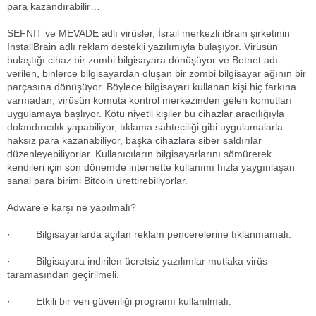
para kazandırabilir…
SEFNIT ve MEVADE adlı virüsler, İsrail merkezli iBrain şirketinin
InstallBrain adlı reklam destekli yazılımıyla bulaşıyor. Virüsün
bulaştığı cihaz bir zombi bilgisayara dönüşüyor ve Botnet adı
verilen, binlerce bilgisayardan oluşan bir zombi bilgisayar ağının bir
parçasına dönüşüyor. Böylece bilgisayarı kullanan kişi hiç farkına
varmadan, virüsün komuta kontrol merkezinden gelen komutları
uygulamaya başlıyor. Kötü niyetli kişiler bu cihazlar aracılığıyla
dolandırıcılık yapabiliyor, tıklama sahteciliği gibi uygulamalarla
haksız para kazanabiliyor, başka cihazlara siber saldırılar
düzenleyebiliyorlar. Kullanıcıların bilgisayarlarını sömürerek
kendileri için son dönemde internette kullanımı hızla yaygınlaşan
sanal para birimi Bitcoin ürettirebiliyorlar.
Adware’e karşı ne yapılmalı?
· Bilgisayarlarda açılan reklam pencerelerine tıklanmamalı.
· Bilgisayara indirilen ücretsiz yazılımlar mutlaka virüs
taramasından geçirilmeli.
· Etkili bir veri güvenliği programı kullanılmalı.