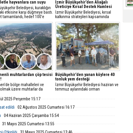
letle hayvanlara can suyu
İzmir Büyükşehir’den Aliağalı
Üreticiye Kırsal Destek Hamlesi
üyükşehir Belediyesi, kuraklığın
aki etkisine karşı düğmeye bastı.
İzmir Büyükşehir Belediyesi, kırsal
et tamamlandı, hedef 100’e
kalkınma stratejileri kapsamında
ak. Hem üretici hem yaban
Aliağa’daki küçük ölçekli hayvancılık
nefes alacak, göletler
işletmelerine yönelik ekipman ve hijyen
arda bile kullanılacak.
desteği sağladı.
nli muhtarlardan çöp tesisi
Büyükşehir’den yanan köylere 40
!
tonluk yem desteği
n'de bölge mahalleleri ve
İzmir Büyükşehir Belediyesi haziran ve
i olmak üzere muhtarlar da
temmuz aylarındaki orman
n dayanışmasına katılarak,
yangınlarından etkilenen üreticileri
isine tepki gösterdi.
yalnız bırakmıyor.
lül 2025 Perşembe 15:17
sat edildi
02 Ağustos 2025 Cumartesi 16:17
ı
04 Haziran 2025 Çarşamba 15:54
31 Mayıs 2025 Cumartesi 13:55
ü Etkinliği
31 Mayıs 2025 Cumartesi 13:46