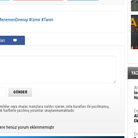
nemenDirenişi #İzmir #Tarım
arı
YA
A
İn
Ha
mleler veya imalar, inançlara saldırı içeren, imla kuralları ile yazılmamış,
ük harflerle yazılmış yorumlar onaylanmamaktadır.
En
Al
E
ere henüz yorum eklenmemiştir.
Er