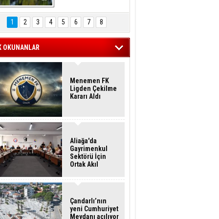
Hasan Eser'in 
Objektifinden
1
2
3
4
5
6
7
8
K OKUNANLAR
Menemen FK
Ligden Çekilme
Kararı Aldı
Aliağa'da
Gayrimenkul
Sektörü İçin
Ortak Akıl
Buluşması
Çandarlı’nın
yeni Cumhuriyet
Meydanı açılıyor