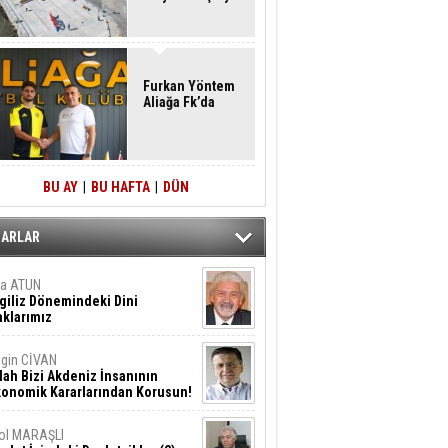
Furkan Yöntem
Aliağa Fk’da
BU AY
|
BU HAFTA
|
DÜN
ZARLAR
ta ATUN
giliz Dönemindeki Dini
klarımız
gin CİVAN
lah Bizi Akdeniz İnsanının
konomik Kararlarından Korusun!
ol MARAŞLI