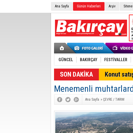
Ana Sayfa
Günün Haberleri
Arşiv
Sitene
GÜNCEL
BAKIRÇAY
FESTİVALLER
SON DAKİKA
Konut satış
Menemenli muhtarlarda
Ana Sayfa
»
ÇEVRE / TARIM