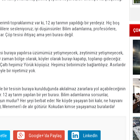
mli topraklarımız var ki, 12 ay tarımın yapıldığı bir yerdeyiz. Hiç boş
lilere sesleniyoruz; iyi düşünsünler. Bilim adamlarına, profesörlere,
ÇO
r. Çöp tesisi ihtiyaç ama yeri burası değil.
sisi buraya yapılırsa üzümümüz yetişmeyecek, zeytinimiz yetişmeyecek,
aman bölge olarak, köyler olarak burayı kapatıp, toplanıp gideceğiz.
Çaltı hepimiz Yörük köyüyüz. Hepimiz birbirimizle bağlantılıyız. Asırlardır
yle bir niyetimiz yok.
e bir tesisin buraya kurulduğunda akılalmaz zararlara yol açabileceğinin
 12 ay tarım yapılan bir yer burası. Bilim adamlarına sorsunlar,
gun mudur? Her şeyi berbat eder. Ne köyde yaşayan biri kalır, ne hayvanı
türür, Menemen'i de alır götürür. Kokudan kimse yaşayamaz buralarda!
etle
Google+'da Paylaş
LinkedIn