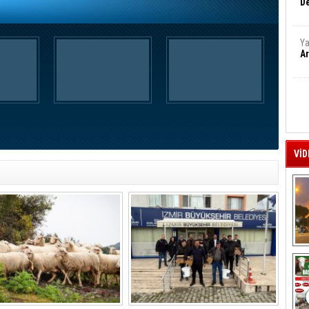
De
Ya
Ar
VİD
A