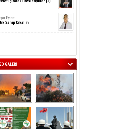
vlet İçindeki Devletçikler (2)
şar Eyice
tık Sahip Cıkalım
EO GALERİ
liağa ‘da  otluk 
Aliağa'nın Ciğerleri 
alanda çıkan 
Yandı
yangın evlere 
sıçramadan 
söndürüldü