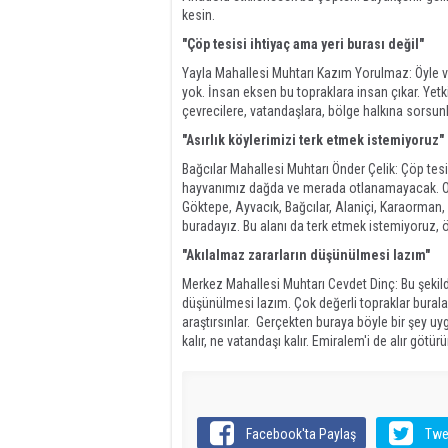
kesin.
"Çöp tesisi ihtiyaç ama yeri burası değil"
Yayla Mahallesi Muhtarı Kazım Yorulmaz: Öyle veri
yok. İnsan eksen bu topraklara insan çıkar. Yetki
çevrecilere, vatandaşlara, bölge halkına sorsunla
"Asırlık köylerimizi terk etmek istemiyoruz"
Bağcılar Mahallesi Muhtarı Önder Çelik: Çöp te
hayvanımız dağda ve merada otlanamayacak. O z
Göktepe, Ayvacık, Bağcılar, Alaniçi, Karaorman, 
buradayız. Bu alanı da terk etmek istemiyoruz, ö
"Akılalmaz zararların düşünülmesi lazım"
Merkez Mahallesi Muhtarı Cevdet Dinç: Bu şekild
düşünülmesi lazım. Çok değerli topraklar buralar.
araştırsınlar. Gerçekten buraya böyle bir şey uy
kalır, ne vatandaşı kalır. Emiralem'i de alır gö
Facebook'ta Paylaş
Twe