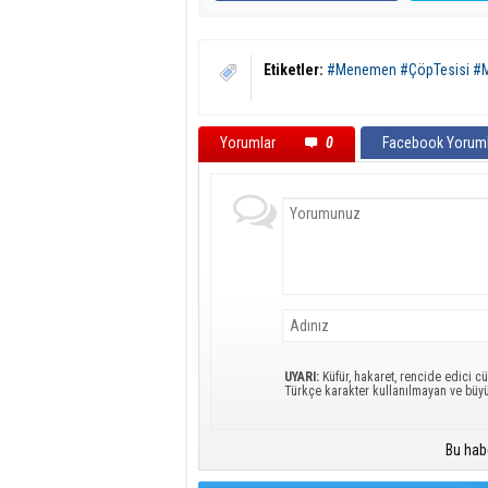
Etiketler:
#Menemen #ÇöpTesisi #Me
Yorumlar
0
Facebook Yoruml
UYARI:
Küfür, hakaret, rencide edici cü
Türkçe karakter kullanılmayan ve büy
Bu hab