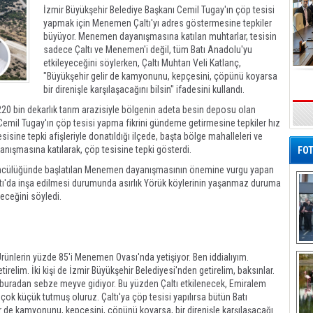
İzmir Büyükşehir Belediye Başkanı Cemil Tugay'ın çöp tesisi
yapmak için Menemen Çaltı'yı adres göstermesine tepkiler
büyüyor. Menemen dayanışmasına katılan muhtarlar, tesisin
sadece Çaltı ve Menemen'i değil, tüm Batı Anadolu'yu
etkileyeceğini söylerken, Çaltı Muhtarı Veli Katlanç,
"Büyükşehir gelir de kamyonunu, kepçesini, çöpünü koyarsa
bir direnişle karşılaşacağını bilsin" ifadesini kullandı.
20 bin dekarlık tarım arazisiyle bölgenin adeta besin deposu olan
emil Tugay'ın çöp tesisi yapma fikrini gündeme getirmesine tepkiler hız
sine tepki afişleriyle donatıldığı ilçede, başta bölge mahalleleri ve
ışmasına katılarak, çöp tesisine tepki gösterdi.
FOT
öncülüğünde başlatılan Menemen dayanışmasının önemine vurgu yapan
Çaltı'da inşa edilmesi durumunda asırlık Yörük köylerinin yaşanmaz duruma
teceğini söyledi.
De
Ürünlerin yüzde 85'i Menemen Ovası'nda yetişiyor. Ben iddialıyım.
Al
tirelim. İki kişi de İzmir Büyükşehir Belediyesi'nden getirelim, baksınlar.
 buradan sebze meyve gidiyor. Bu yüzden Çaltı etkilenecek, Emiralem
ok küçük tutmuş oluruz. Çaltı'ya çöp tesisi yapılırsa bütün Batı
r de kamyonunu, kepçesini, çöpünü koyarsa, bir direnişle karşılaşacağı