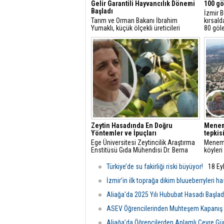
Gelir Garantili Hayvancılık Dönemi
100 gö
Başladı
İzmir B
Tarım ve Orman Bakanı İbrahim
kırsald
Yumaklı, küçük ölçekli üreticileri
80 göl
desteklemek amacıyla "Gelir Garantili
çıkarm
Besicilik Projesi"ni hayata
hayatı 
geçirdiklerini açıkladı.
yangınl
Zeytin Hasadında En Doğru
Meneme
Yöntemler ve İpuçları
tepkisi
Ege Üniversitesi Zeytincilik Araştırma
Meneme
Enstitüsü Gıda Mühendisi Dr. Berna
köyler
Yıldırım, zeytin hasadında dikkat
Meneme
edilmesi gereken en önemli noktalara
çöp tes
Türkiye’de su fakirliği riski büyüyor!
18 Ey
dair açıklamalarda bulundu.
İzmir’in ilk toprağa dikim bluueberryleri ha
Aliağa'da 2025 Yılı Hububat Hasadı Başlad
ASEV Öğrencilerinden Muhteşem Kapanış
Aliağa’da Öğrencilerden Anlamlı Çevre Gün