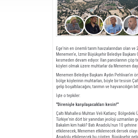
Ege'nin en önemli tarım havzalarından olan ve 2
Menemen'e, İzmir Büyükşehir Belediye Başkanı C
kesmeden devam ediyor. İlan panolarının çöp tesi
köyleri olmak üzere muhtarlar da Menemen dayan
Menemen Belediye Başkanı Aydın Pehlivan'ın 
bölge köylerinin muhtarları, böyle bir tesisin 
gelip boşaltılacağını, tarımın ve hayvancılığın bi
İşte o tepkiler:
"Direnişle karşılaşacakları kesin!"
Çaltı Mahallesi Muhtarı Veli Katlanç: Bölgedeki 
Türkiye'nin dört bir yanından jeoloji uzmanları ge
Bakalım kim haklı? Batı Anadolu'nun 10 şehrine
etkilenecek, Menemen etkilenecek dersek olayı ç
Anadolu etkilenecek bu çöpten. Büyükşehir geli