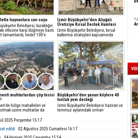
De
Ya
letle hayvanlara can suyu
İzmir Büyükşehir’den Aliağalı
Ar
Üreticiye Kırsal Destek Hamlesi
üyükşehir Belediyesi, kuraklığın
aki etkisine karşı düğmeye bastı.
İzmir Büyükşehir Belediyesi, kırsal
et tamamlandı, hedef 100’e
kalkınma stratejileri kapsamında
ak. Hem üretici hem yaban
Aliağa’daki küçük ölçekli hayvancılık
nefes alacak, göletler
işletmelerine yönelik ekipman ve hijyen
arda bile kullanılacak.
desteği sağladı.
VİD
nli muhtarlardan çöp tesisi
Büyükşehir’den yanan köylere 40
!
tonluk yem desteği
n'de bölge mahalleleri ve
İzmir Büyükşehir Belediyesi haziran ve
i olmak üzere muhtarlar da
temmuz aylarındaki orman
A
n dayanışmasına katılarak,
yangınlarından etkilenen üreticileri
isine tepki gösterdi.
yalnız bırakmıyor.
lül 2025 Perşembe 15:17
sat edildi
02 Ağustos 2025 Cumartesi 16:17
ı
04 Haziran 2025 Çarşamba 15:54