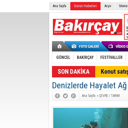
Ana Sayfa
Günün Haberleri
Arşiv
Sitene
GÜNCEL
BAKIRÇAY
FESTİVALLER
SON DAKİKA
Konut satış
Denizlerde Hayalet Ağ 
Ana Sayfa
»
ÇEVRE / TARIM