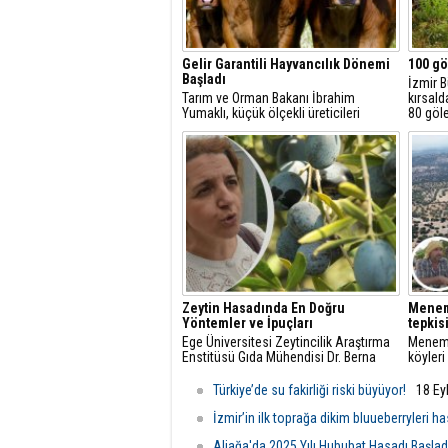
Gelir Garantili Hayvancılık Dönemi
100 gö
Başladı
İzmir B
Tarım ve Orman Bakanı İbrahim
kırsald
Yumaklı, küçük ölçekli üreticileri
80 göl
desteklemek amacıyla "Gelir Garantili
çıkarm
Besicilik Projesi"ni hayata
hayatı 
geçirdiklerini açıkladı.
yangınl
Zeytin Hasadında En Doğru
Meneme
Yöntemler ve İpuçları
tepkisi
Ege Üniversitesi Zeytincilik Araştırma
Meneme
Enstitüsü Gıda Mühendisi Dr. Berna
köyler
Yıldırım, zeytin hasadında dikkat
Meneme
edilmesi gereken en önemli noktalara
çöp tes
Türkiye’de su fakirliği riski büyüyor!
18 Ey
dair açıklamalarda bulundu.
İzmir’in ilk toprağa dikim bluueberryleri ha
Aliağa'da 2025 Yılı Hububat Hasadı Başlad