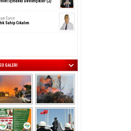
vlet İçindeki Devletçikler (2)
şar Eyice
tık Sahip Cıkalım
EO GALERİ
liağa ‘da  otluk 
Aliağa'nın Ciğerleri 
alanda çıkan 
Yandı
yangın evlere 
sıçramadan 
söndürüldü