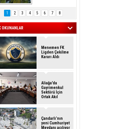
Hasan Eser'in 
Objektifinden
1
2
3
4
5
6
7
8
K OKUNANLAR
Menemen FK
Ligden Çekilme
Kararı Aldı
Aliağa'da
Gayrimenkul
Sektörü İçin
Ortak Akıl
Buluşması
Çandarlı’nın
yeni Cumhuriyet
Meydanı açılıyor