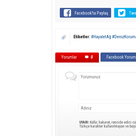
Facebook'ta Paylaş
Twe
Etiketler:
#HayaletAğ #DenizKoruma
Yorumlar
0
Facebook Yoruml
UYARI:
Küfür, hakaret, rencide edici cü
Türkçe karakter kullanılmayan ve büy