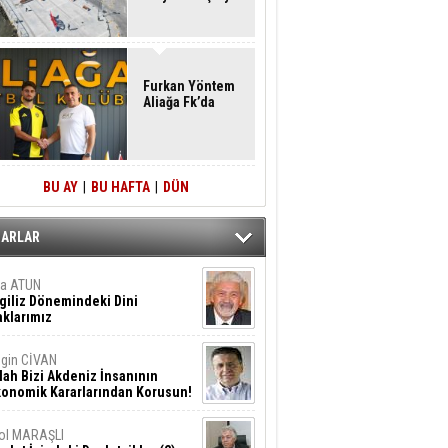
Furkan Yöntem
Aliağa Fk’da
BU AY
|
BU HAFTA
|
DÜN
ZARLAR
ta ATUN
giliz Dönemindeki Dini
klarımız
gin CİVAN
lah Bizi Akdeniz İnsanının
konomik Kararlarından Korusun!
ol MARAŞLI