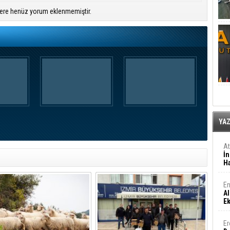
ere henüz yorum eklenmemiştir.
YA
A
İn
Ha
En
Al
E
Er