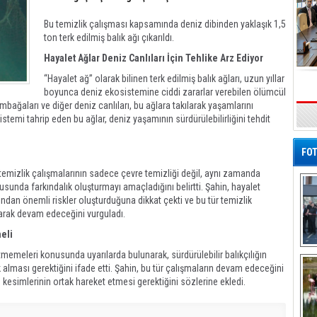
Bu temizlik çalışması kapsamında deniz dibinden yaklaşık 1,5
ton terk edilmiş balık ağı çıkarıldı.
Hayalet Ağlar Deniz Canlıları İçin Tehlike Arz Ediyor
“Hayalet ağ” olarak bilinen terk edilmiş balık ağları, uzun yıllar
boyunca deniz ekosistemine ciddi zararlar verebilen ölümcül
umbağaları ve diğer deniz canlıları, bu ağlara takılarak yaşamlarını
istemi tahrip eden bu ağlar, deniz yaşamının sürdürülebilirliğini tehdit
FOT
temizlik çalışmalarının sadece çevre temizliği değil, aynı zamanda
nusunda farkındalık oluşturmayı amaçladığını belirtti. Şahin, hayalet
ndan önemli riskler oluşturduğuna dikkat çekti ve bu tür temizlik
olarak devam edeceğini vurguladı.
eli
De
etmemeleri konusunda uyarılarda bulunarak, sürdürülebilir balıkçılığın
Al
alması gerektiğini ifade etti. Şahin, bu tür çalışmaların devam edeceğini
kesimlerinin ortak hareket etmesi gerektiğini sözlerine ekledi.