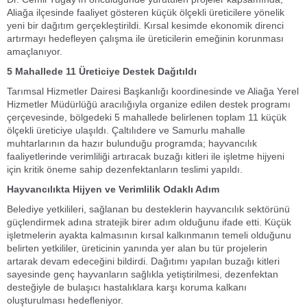
Aliağa ilçesinde faaliyet gösteren küçük ölçekli üreticilere yönelik
yeni bir dağıtım gerçekleştirildi. Kırsal kesimde ekonomik direnci
artırmayı hedefleyen çalışma ile üreticilerin emeğinin korunması
amaçlanıyor.
5 Mahallede 11 Üreticiye Destek Dağıtıldı
Tarımsal Hizmetler Dairesi Başkanlığı koordinesinde ve Aliağa Yerel
Hizmetler Müdürlüğü aracılığıyla organize edilen destek programı
çerçevesinde, bölgedeki 5 mahallede belirlenen toplam 11 küçük
ölçekli üreticiye ulaşıldı. Çaltılıdere ve Samurlu mahalle
muhtarlarının da hazır bulunduğu programda; hayvancılık
faaliyetlerinde verimliliği artıracak buzağı kitleri ile işletme hijyeni
için kritik öneme sahip dezenfektanların teslimi yapıldı.
Hayvancılıkta Hijyen ve Verimlilik Odaklı Adım
Belediye yetkilileri, sağlanan bu desteklerin hayvancılık sektörünü
güçlendirmek adına stratejik birer adım olduğunu ifade etti. Küçük
işletmelerin ayakta kalmasının kırsal kalkınmanın temeli olduğunu
belirten yetkililer, üreticinin yanında yer alan bu tür projelerin
artarak devam edeceğini bildirdi. Dağıtımı yapılan buzağı kitleri
sayesinde genç hayvanların sağlıkla yetiştirilmesi, dezenfektan
desteğiyle de bulaşıcı hastalıklara karşı koruma kalkanı
oluşturulması hedefleniyor.