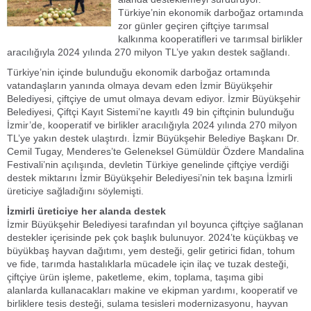
Türkiye’nin ekonomik darboğaz ortamında
zor günler geçiren çiftçiye tarımsal
kalkınma kooperatifleri ve tarımsal birlikler
aracılığıyla 2024 yılında 270 milyon TL’ye yakın destek sağlandı.
Türkiye’nin içinde bulunduğu ekonomik darboğaz ortamında
vatandaşların yanında olmaya devam eden İzmir Büyükşehir
Belediyesi, çiftçiye de umut olmaya devam ediyor. İzmir Büyükşehir
Belediyesi, Çiftçi Kayıt Sistemi’ne kayıtlı 49 bin çiftçinin bulunduğu
İzmir’de, kooperatif ve birlikler aracılığıyla 2024 yılında 270 milyon
TL’ye yakın destek ulaştırdı. İzmir Büyükşehir Belediye Başkanı Dr.
Cemil Tugay, Menderes’te Geleneksel Gümüldür Özdere Mandalina
Festivali’nin açılışında, devletin Türkiye genelinde çiftçiye verdiği
destek miktarını İzmir Büyükşehir Belediyesi’nin tek başına İzmirli
üreticiye sağladığını söylemişti.
İzmirli üreticiye her alanda destek
İzmir Büyükşehir Belediyesi tarafından yıl boyunca çiftçiye sağlanan
destekler içerisinde pek çok başlık bulunuyor. 2024’te küçükbaş ve
büyükbaş hayvan dağıtımı, yem desteği, gelir getirici fidan, tohum
ve fide, tarımda hastalıklarla mücadele için ilaç ve tuzak desteği,
çiftçiye ürün işleme, paketleme, ekim, toplama, taşıma gibi
alanlarda kullanacakları makine ve ekipman yardımı, kooperatif ve
birliklere tesis desteği, sulama tesisleri modernizasyonu, hayvan