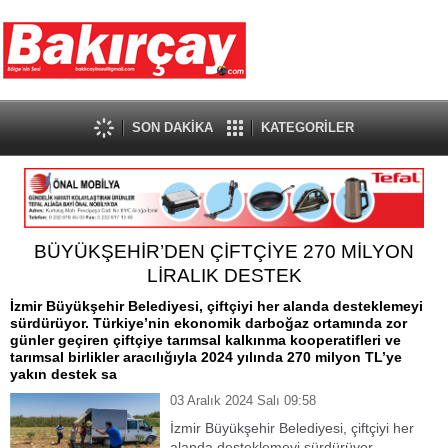
SON DAKİKA
KATEGORİLER
BÜYÜKŞEHİR’DEN ÇİFTÇİYE 270 MİLYON
LİRALIK DESTEK
İzmir Büyükşehir Belediyesi, çiftçiyi her alanda desteklemeyi
sürdürüyor. Türkiye’nin ekonomik darboğaz ortamında zor
günler geçiren çiftçiye tarımsal kalkınma kooperatifleri ve
tarımsal birlikler aracılığıyla 2024 yılında 270 milyon TL’ye
yakın destek sa
03 Aralık 2024 Salı 09:58
İzmir Büyükşehir Belediyesi, çiftçiyi her
alanda desteklemeyi sürdürüyor.