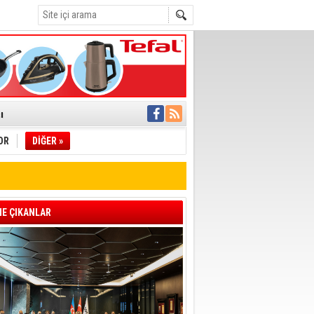
C
°C
ı
OR
DİĞER »
pıldı
 Toplandı
A.Ş.’Ye İletti
Çağrısı
E ÇIKANLAR
 hızlı müdahale
'ye Geçti