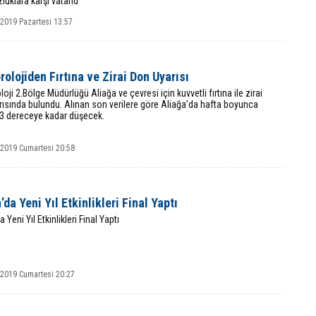
luklara karşı vatand
 2019 Pazartesi 13:57
olojiden Fırtına ve Zirai Don Uyarısı
oji 2.Bölge Müdürlüğü Aliağa ve çevresi için kuvvetli fırtına ile zirai
ısında bulundu. Alınan son verilere göre Aliağa’da hafta boyunca
 3 dereceye kadar düşecek.
 2019 Cumartesi 20:58
’da Yeni Yıl Etkinlikleri Final Yaptı
 Yeni Yıl Etkinlikleri Final Yaptı
 2019 Cumartesi 20:27