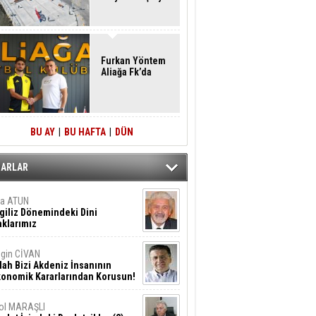
Furkan Yöntem
Aliağa Fk’da
BU AY
|
BU HAFTA
|
DÜN
ZARLAR
ta ATUN
giliz Dönemindeki Dini
klarımız
gin CİVAN
lah Bizi Akdeniz İnsanının
konomik Kararlarından Korusun!
ol MARAŞLI