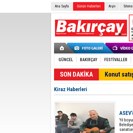
Ana Sayfa
Günün Haberleri
Arşiv
Sitene
GÜNCEL
BAKIRÇAY
FESTİVALLER
SON DAKİKA
Konut satış
Kiraz Haberleri
ASEV’
Yıl boyu
Belediy
sanatsev