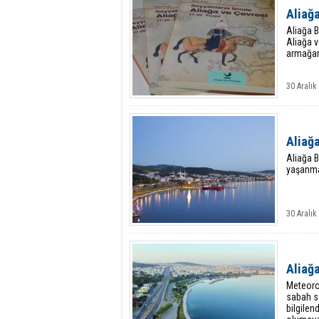
Aliağa
Aliağa B
Aliağa v
armağan
30 Aralık
Aliağa
Aliağa B
yaşanma
30 Aralık
Aliağ
Meteorol
sabah sa
bilgilen