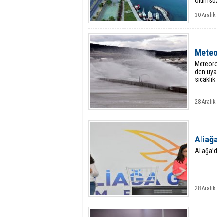
olumsuz
30 Aralık
Meteor
Meteorol
don uyar
sıcaklık
28 Aralık
Aliağa
Aliağa’da
28 Aralık