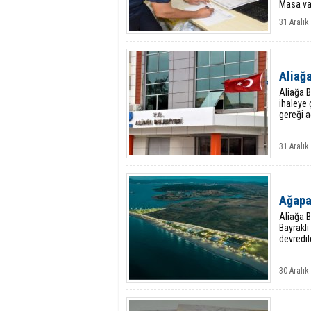
Masa vas
31 Aralık
Aliağ
Aliağa B
ihaleye 
gereği a
31 Aralık
Ağapa
Aliağa B
Bayraklı
devredil
30 Aralık