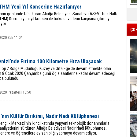
THM Yeni Yıl Konserine Hazırlanıyor
ların gönlünde taht kuran Aliağa Belediyesi Sanatevi (ASEV) Türk Halk
THM) Korosu yeni yıl konseri ile türkü severlerin karşısına çıkmaya
ıyor.
ÇO
2020 Salı 11:04
nizi’nde Fırtına 100 Kilometre Hıza Ulaşacak
loji 2.Bölge Müdürlüğü Kuzey ve Orta Ege’de devam etmekte olan
nın 8 Ocak 2020 Çarşamba günü öğle saatlerine kadar devam edeceği
da bulundu.
2020 Pazartesi 16:50
’nın Kültür Birikimi, Nadir Nadi Kütüphanesi
ençlik Merkezi’nin ikinci katında yepyeni teknolojik donanımlarla
 faaliyetlerini sürdüren Aliağa Belediyesi Nadir Nadi Kütüphanesi,
erlere ve öğrencilere ev sahipliği yapmaya devam ediyor.