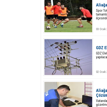
Aliağa
Spor To
tamamlay
ilçesind
03 Ocak 
GDZ El
GDZ Elek
yapılaca
02 Ocak 
Aliağa
Çözüm
Vatandaş
gözetmek