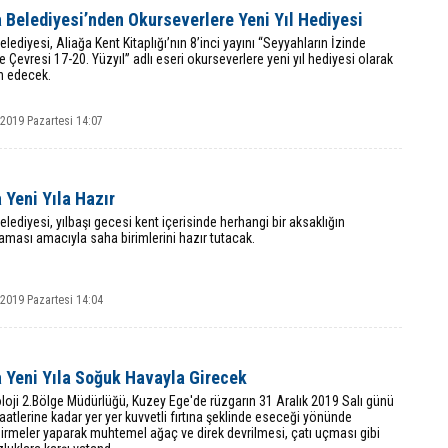
 Belediyesi’nden Okurseverlere Yeni Yıl Hediyesi
elediyesi, Aliağa Kent Kitaplığı’nın 8’inci yayını “Seyyahların İzinde
e Çevresi 17-20. Yüzyıl” adlı eseri okurseverlere yeni yıl hediyesi olarak
 edecek.
 2019 Pazartesi 14:07
 Yeni Yıla Hazır
elediyesi, yılbaşı gecesi kent içerisinde herhangi bir aksaklığın
ması amacıyla saha birimlerini hazır tutacak.
 2019 Pazartesi 14:04
a Yeni Yıla Soğuk Havayla Girecek
oji 2.Bölge Müdürlüğü, Kuzey Ege'de rüzgarın 31 Aralık 2019 Salı günü
atlerine kadar yer yer kuvvetli fırtına şeklinde eseceği yönünde
dirmeler yaparak muhtemel ağaç ve direk devrilmesi, çatı uçması gibi