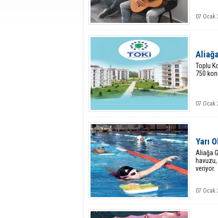
07 Ocak 
Aliağ
Toplu Ko
750 konu
07 Ocak 
Yarı 
Aliağa G
havuzu, 
veriyor.
07 Ocak 