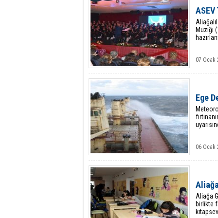
ASEV 
Aliağalı
Müziği (
hazırlan
07 Ocak 
Ege De
Meteoro
fırtına
uyarısın
06 Ocak 
Aliağa
Aliağa G
birlikte
kitapsev