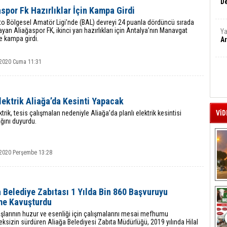
De
spor Fk Hazırlıklar İçin Kampa Girdi
to Bölgesel Amatör Ligi’nde (BAL) devreyi 24 puanla dördüncü sırada
an Aliağaspor FK, ikinci yarı hazırlıkları için Antalya’nın Manavgat
Ya
e kampa girdi.
Ar
2020 Cuma 11:31
ektrik Aliağa’da Kesinti Yapacak
trik, tesis çalışmaları nedeniyle Aliağa’da planlı elektrik kesintisi
VİD
ğını duyurdu.
2020 Perşembe 13:28
A
 Belediye Zabıtası 1 Yılda Bin 860 Başvuruyu
e Kavuşturdu
larının huzur ve esenliği için çalışmalarını mesai mefhumu
sizin sürdüren Aliağa Belediyesi Zabıta Müdürlüğü, 2019 yılında Hilal