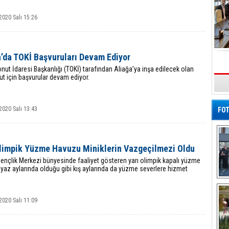
2020 Salı 15:26
a’da TOKİ Başvuruları Devam Ediyor
nut İdaresi Başkanlığı (TOKİ) tarafından Aliağa’ya inşa edilecek olan
t için başvurular devam ediyor.
2020 Salı 13:43
FOT
Olimpik Yüzme Havuzu Miniklerin Vazgeçilmezi Oldu
ençlik Merkezi bünyesinde faaliyet gösteren yarı olimpik kapalı yüzme
yaz aylarında olduğu gibi kış aylarında da yüzme severlere hizmet
De
Al
2020 Salı 11:09