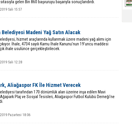
ıtasıyla gelen Bin 860 başvuruyu başarıyla sonuçlandırdı.
 2019 Salı 15:57
a Belediyesi Madeni Yağ Satın Alacak
elediyesi, hizmet araçlarında kullanmak üzere madeni yağ alımı için
çıkıyor. İhale, 4734 sayılı Kamu İhale Kanunu’nun 19’uncu maddesi
çık ihale usulünce gerçekleştirilecek.
 2019 Salı 12:28
rk, Aliağaspor FK İle Hizmet Verecek
elediyesi tarafından 170 dönümlük alan üzerine inşa edilen Mavi
 Ağapark Plaj ve Sosyal Tesisleri, Aliağaspor Futbol Kulübü Derneği’ne
di.
 2019 Pazartesi 18:06