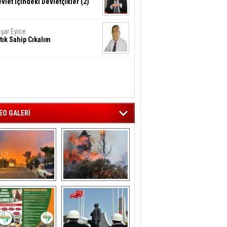
vlet İçindeki Devletçikler (2)
şar Eyice
tık Sahip Cıkalım
EO GALERİ
liağa ‘da  otluk 
Aliağa'nın Ciğerleri 
alanda çıkan 
Yandı
yangın evlere 
sıçramadan 
söndürüldü