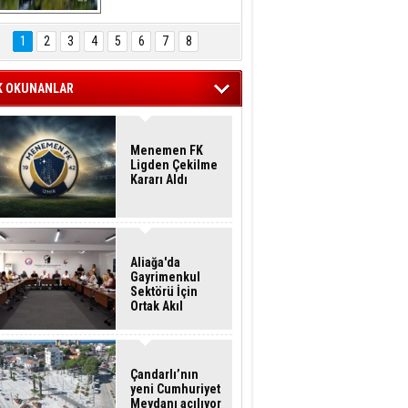
Hasan Eser'in 
Objektifinden
1
2
3
4
5
6
7
8
K OKUNANLAR
Menemen FK
Ligden Çekilme
Kararı Aldı
Aliağa'da
Gayrimenkul
Sektörü İçin
Ortak Akıl
Buluşması
Çandarlı’nın
yeni Cumhuriyet
Meydanı açılıyor