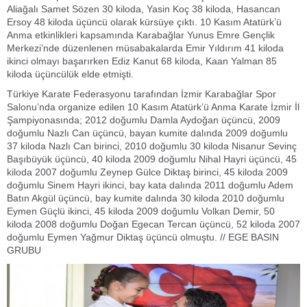
Aliağalı Samet Sözen 30 kiloda, Yasin Koç 38 kiloda, Hasancan
Ersoy 48 kiloda üçüncü olarak kürsüye çıktı. 10 Kasım Atatürk’ü
Anma etkinlikleri kapsamında Karabağlar Yunus Emre Gençlik
Merkezi’nde düzenlenen müsabakalarda Emir Yıldırım 41 kiloda
ikinci olmayı başarırken Ediz Kanut 68 kiloda, Kaan Yalman 85
kiloda üçüncülük elde etmişti.
Türkiye Karate Federasyonu tarafından İzmir Karabağlar Spor
Salonu’nda organize edilen 10 Kasım Atatürk’ü Anma Karate İzmir İl
Şampiyonasında; 2012 doğumlu Damla Aydoğan üçüncü, 2009
doğumlu Nazlı Can üçüncü, bayan kumite dalında 2009 doğumlu
37 kiloda Nazlı Can birinci, 2010 doğumlu 30 kiloda Nisanur Sevinç
Başıbüyük üçüncü, 40 kiloda 2009 doğumlu Nihal Hayri üçüncü, 45
kiloda 2007 doğumlu Zeynep Gülce Diktaş birinci, 45 kiloda 2009
doğumlu Sinem Hayri ikinci, bay kata dalında 2011 doğumlu Adem
Batın Akgül üçüncü, bay kumite dalında 30 kiloda 2010 doğumlu
Eymen Güçlü ikinci, 45 kiloda 2009 doğumlu Volkan Demir, 50
kiloda 2008 doğumlu Doğan Egecan Tercan üçüncü, 52 kiloda 2007
doğumlu Eymen Yağmur Diktaş üçüncü olmuştu. // EGE BASIN
GRUBU