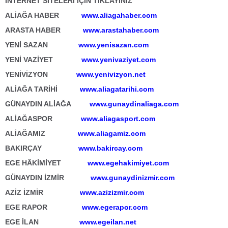
İNTERNET SİTELERİ İÇİN TIKLAYINIZ
ALİAĞA HABER
www.aliagahaber.com
ARASTA HABER
www.arastahaber.com
YENİ SAZAN
www.yenisazan.com
YENİ VAZİYET
www.yenivaziyet.com
YENİVİZYON
www.yenivizyon.net
ALİAĞA TARİHİ
www.aliagatarihi.com
GÜNAYDIN ALİAĞA
www.gunaydinaliaga.com
ALİAĞASPOR
www.aliagasport.com
ALİAĞAMIZ
www.aliagamiz.com
BAKIRÇAY
www.bakircay.com
EGE HÂKİMİYET
www.egehakimiyet.com
GÜNAYDIN İZMİR
www.gunaydinizmir.com
AZİZ İZMİR
www.azizizmir.com
EGE RAPOR
www.egerapor.com
EGE İLAN
www.egeilan.net