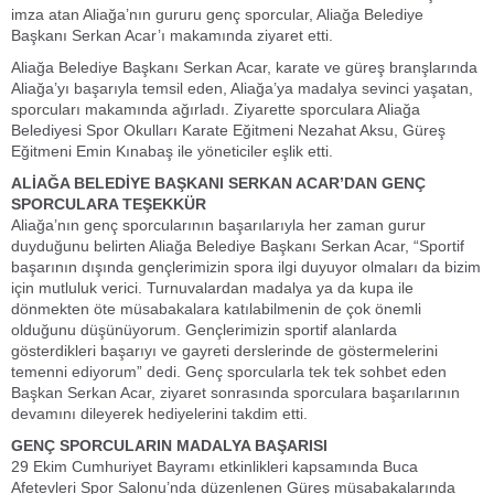
imza atan Aliağa’nın gururu genç sporcular, Aliağa Belediye
Başkanı Serkan Acar’ı makamında ziyaret etti.
Aliağa Belediye Başkanı Serkan Acar, karate ve güreş branşlarında
Aliağa’yı başarıyla temsil eden, Aliağa’ya madalya sevinci yaşatan,
sporcuları makamında ağırladı. Ziyarette sporculara Aliağa
Belediyesi Spor Okulları Karate Eğitmeni Nezahat Aksu, Güreş
Eğitmeni Emin Kınabaş ile yöneticiler eşlik etti.
ALİAĞA BELEDİYE BAŞKANI SERKAN ACAR’DAN GENÇ
SPORCULARA TEŞEKKÜR
Aliağa’nın genç sporcularının başarılarıyla her zaman gurur
duyduğunu belirten Aliağa Belediye Başkanı Serkan Acar, “Sportif
başarının dışında gençlerimizin spora ilgi duyuyor olmaları da bizim
için mutluluk verici. Turnuvalardan madalya ya da kupa ile
dönmekten öte müsabakalara katılabilmenin de çok önemli
olduğunu düşünüyorum. Gençlerimizin sportif alanlarda
gösterdikleri başarıyı ve gayreti derslerinde de göstermelerini
temenni ediyorum” dedi. Genç sporcularla tek tek sohbet eden
Başkan Serkan Acar, ziyaret sonrasında sporculara başarılarının
devamını dileyerek hediyelerini takdim etti.
GENÇ SPORCULARIN MADALYA BAŞARISI
29 Ekim Cumhuriyet Bayramı etkinlikleri kapsamında Buca
Afetevleri Spor Salonu’nda düzenlenen Güreş müsabakalarında