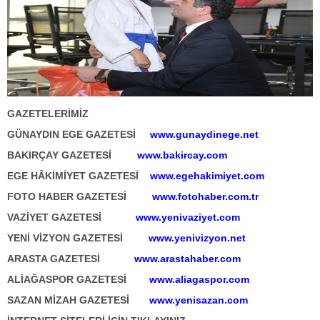
GAZETELERİMİZ
GÜNAYDIN EGE GAZETESİ
www.gunaydinege.net
BAKIRÇAY GAZETESİ
www.bakircay.com
EGE HÂKİMİYET GAZETESİ
www.egehakimiyet.com
FOTO HABER GAZETESİ
www.fotohaber.com.tr
VAZİYET GAZETESİ
www.yenivaziyet.com
YENİ VİZYON GAZETESİ
www.yenivizyon.net
ARASTA GAZETESİ
www.arastahaber.com
ALİAĞASPOR GAZETESİ
www.aliagaspor.com
SAZAN MİZAH GAZETESİ
www.yenisazan.com