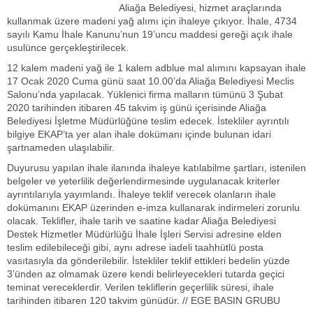
Aliağa Belediyesi, hizmet araçlarında
kullanmak üzere madeni yağ alımı için ihaleye çıkıyor. İhale, 4734
sayılı Kamu İhale Kanunu’nun 19’uncu maddesi gereği açık ihale
usulünce gerçekleştirilecek.
12 kalem madeni yağ ile 1 kalem adblue mal alımını kapsayan ihale
17 Ocak 2020 Cuma günü saat 10.00’da Aliağa Belediyesi Meclis
Salonu’nda yapılacak. Yüklenici firma malların tümünü 3 Şubat
2020 tarihinden itibaren 45 takvim iş günü içerisinde Aliağa
Belediyesi İşletme Müdürlüğüne teslim edecek. İstekliler ayrıntılı
bilgiye EKAP’ta yer alan ihale dokümanı içinde bulunan idari
şartnameden ulaşılabilir.
Duyurusu yapılan ihale ilanında ihaleye katılabilme şartları, istenilen
belgeler ve yeterlilik değerlendirmesinde uygulanacak kriterler
ayrıntılarıyla yayımlandı. İhaleye teklif verecek olanların ihale
dokümanını EKAP üzerinden e-imza kullanarak indirmeleri zorunlu
olacak. Teklifler, ihale tarih ve saatine kadar Aliağa Belediyesi
Destek Hizmetler Müdürlüğü İhale İşleri Servisi adresine elden
teslim edilebileceği gibi, aynı adrese iadeli taahhütlü posta
vasıtasıyla da gönderilebilir. İstekliler teklif ettikleri bedelin yüzde
3’ünden az olmamak üzere kendi belirleyecekleri tutarda geçici
teminat vereceklerdir. Verilen tekliflerin geçerlilik süresi, ihale
tarihinden itibaren 120 takvim günüdür. // EGE BASIN GRUBU