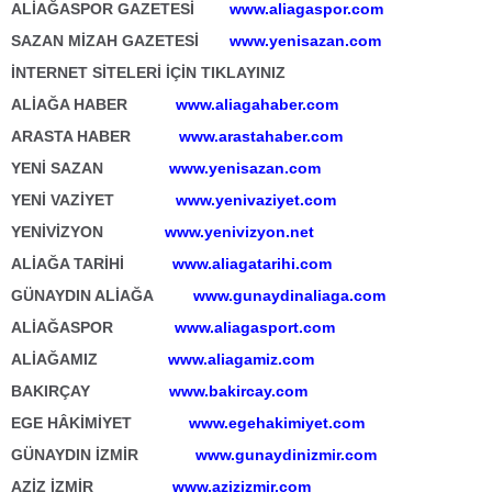
ALİAĞASPOR GAZETESİ
www.aliagaspor.com
SAZAN MİZAH GAZETESİ
www.yenisazan.com
İNTERNET SİTELERİ İÇİN TIKLAYINIZ
ALİAĞA HABER
www.aliagahaber.com
ARASTA HABER
www.arastahaber.com
YENİ SAZAN
www.yenisazan.com
YENİ VAZİYET
www.yenivaziyet.com
YENİVİZYON
www.yenivizyon.net
ALİAĞA TARİHİ
www.aliagatarihi.com
GÜNAYDIN ALİAĞA
www.gunaydinaliaga.com
ALİAĞASPOR
www.aliagasport.com
ALİAĞAMIZ
www.aliagamiz.com
BAKIRÇAY
www.bakircay.com
EGE HÂKİMİYET
www.egehakimiyet.com
GÜNAYDIN İZMİR
www.gunaydinizmir.com
AZİZ İZMİR
www.azizizmir.com