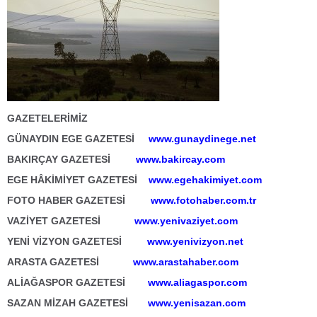
GAZETELERİMİZ
GÜNAYDIN EGE GAZETESİ
www.gunaydinege.net
BAKIRÇAY GAZETESİ
www.bakircay.com
EGE HÂKİMİYET GAZETESİ
www.egehakimiyet.com
FOTO HABER GAZETESİ
www.fotohaber.com.tr
VAZİYET GAZETESİ
www.yenivaziyet.com
YENİ VİZYON GAZETESİ
www.yenivizyon.net
ARASTA GAZETESİ
www.arastahaber.com
ALİAĞASPOR GAZETESİ
www.aliagaspor.com
SAZAN MİZAH GAZETESİ
www.yenisazan.com