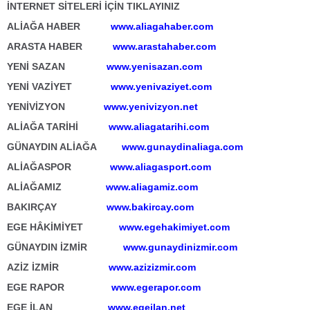
İNTERNET SİTELERİ İÇİN TIKLAYINIZ
ALİAĞA HABER
www.aliagahaber.com
ARASTA HABER
www.arastahaber.com
YENİ SAZAN
www.yenisazan.com
YENİ VAZİYET
www.yenivaziyet.com
YENİVİZYON
www.yenivizyon.net
ALİAĞA TARİHİ
www.aliagatarihi.com
GÜNAYDIN ALİAĞA
www.gunaydinaliaga.com
ALİAĞASPOR
www.aliagasport.com
ALİAĞAMIZ
www.aliagamiz.com
BAKIRÇAY
www.bakircay.com
EGE HÂKİMİYET
www.egehakimiyet.com
GÜNAYDIN İZMİR
www.gunaydinizmir.com
AZİZ İZMİR
www.azizizmir.com
EGE RAPOR
www.egerapor.com
EGE İLAN
www.egeilan.net