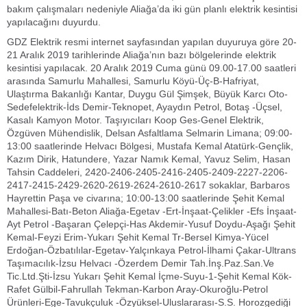
bakım çalışmaları nedeniyle Aliağa’da iki gün planlı elektrik kesintisi
yapılacağını duyurdu.
GDZ Elektrik resmi internet sayfasından yapılan duyuruya göre 20-
21 Aralık 2019 tarihlerinde Aliağa’nın bazı bölgelerinde elektrik
kesintisi yapılacak. 20 Aralık 2019 Cuma günü 09.00-17.00 saatleri
arasında Samurlu Mahallesi, Samurlu Köyü-Üç-B-Hafriyat,
Ulaştırma Bakanlığı Kantar, Duygu Gül Şimşek, Büyük Karcı Oto-
Sedefelektrik-İds Demir-Teknopet, Ayaydın Petrol, Botaş -Üçsel,
Kasalı Kamyon Motor. Taşıyıcıları Koop Ges-Genel Elektrik,
Özgüven Mühendislik, Delsan Asfaltlama Selmarin Limana; 09:00-
13:00 saatlerinde Helvacı Bölgesi, Mustafa Kemal Atatürk-Gençlik,
Kazım Dirik, Hatundere, Yazar Namık Kemal, Yavuz Selim, Hasan
Tahsin Caddeleri, 2420-2406-2405-2416-2405-2409-2227-2206-
2417-2415-2429-2620-2619-2624-2610-2617 sokaklar, Barbaros
Hayrettin Paşa ve civarına; 10:00-13:00 saatlerinde Şehit Kemal
Mahallesi-Batı-Beton Aliağa-Egetav -Ert-İnşaat-Çelikler -Efs İnşaat-
Ayt Petrol -Başaran Çelepçi-Has Akdemir-Yusuf Doydu-Aşağı Şehit
Kemal-Feyzi Erim-Yukarı Şehit Kemal Tr-Bersel Kimya-Yücel
Erdoğan-Özbatılılar-Egetav-Yalçınkaya Petrol-İlhami Çakar-Ultrans
Taşımacılık-İzsu Helvacı -Özerdem Demir Tah.İnş.Paz.San.Ve
Tic.Ltd.Şti-İzsu Yukarı Şehit Kemal İçme-Suyu-1-Şehit Kemal Kök-
Rafet Gülbil-Fahrullah Tekman-Karbon Aray-Okuroğlu-Petrol
Ürünleri-Ege-Tavukçuluk -Özyüksel-Uluslararası-S.S. Horozgediği