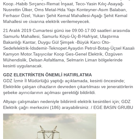
Koop.-Habib Sırçancı-Remat İnşaat, Teco-Yasin Kılıç-Asayağ-
Nusrettin Ülker, Oms Metal-Hda Yapı Konteyner-Asım Balaban,
Ferhasır Özel, Yukarı Şehit Kemal Mahallesi-Aşağı Şehit Kemal
Mahallesi ve civarına elektrik verilemeyecek.
21 Aralık 2019 Cumartesi günü ise 09:00-17:00 saatleri arasında
Samurlu Mahallesi, Samurlu Köyü-Üç-B-Hafriyat, Ulaştırma
Bakanlığı Kantar, Duygu Gül Şimşek -Büyük Karcı Oto-
Sedefelektrik-İdsdemir-Teknopet Ayaydın Petrol-Botaş-Üçsel Kasalı
Kamyon Motor.Taşıyıcılar Koop Ges-Genel Elektrik, Özgüven
Mühendislik, Delsan Asfaltlama, Selmarin Liman bölgelerinde
kesinti uygulanacak.
GDZ ELEKTRİKTEN ÖNEMLİ HATIRLATMA
GDZ İzmir İl Müdürlüğü yaptığı açıklamada, kesinti öncesinde;
Elektrikle çalışan cihazların devreden çıkartılması ve jeneratörlerin
şebeke ayırıcılarının açılması gerektiği bildirildi.
Altyapı çalışmaları nedeniyle bildirimli elektrik kesintileri için; GDZ
Elektrik çağrı merkezini (186) arayabilirsiniz. / EGE BASIN GRUBU