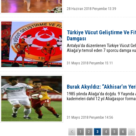
28 Haziran 2018 Perşembe 13:39
Türkiye Vücut Geliştirme Ve Fi
Damgası
Antalya’da düzenlenen Türkiye Vücut Ge
Aliağa’yı temsil eden 7 sporcu damga vu
31 Mayıs 2018 Perşembe 15:11
Burak Akyıldız: “Akhisar’ın Yer
1985 yılında Aliağa’da doğdu. 9 Yaşında A
kademeleri dahil 12 yıl Aliağaspor forması
31 Mayıs 2018 Perşembe 14:56
1
2
3
4
5
6