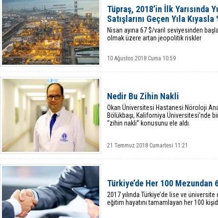
Tüpraş, 2018’in İlk Yarısında Y
Satışlarını Geçen Yıla Kıyasla 
Nisan ayına 67 $/varil seviyesinden başla
olmak üzere artan jeopolitik riskler
10 Ağustos 2018 Cuma 10:59
Nedir Bu Zihin Nakli
Okan Üniversitesi Hastanesi Nöroloji Ana
Bölükbaşı, Kaliforniya Üniversitesi’nde b
“zihin nakli” konusunu ele aldı.
21 Temmuz 2018 Cumartesi 11:21
Türkiye’de Her 100 Mezundan 61
2017 yılında Türkiye’de lise ve üniversite
eğitim hayatını tamamlayan her 100 kişide