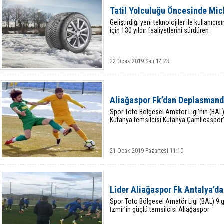
Tatil Yolculuğu Öncesinde Mich
Geliştirdiği yeni teknolojiler ile kullan
için 130 yıldır faaliyetlerini sürdüren
22 Ocak 2019 Salı 14:23
Aliağaspor Fk’dan Deplasmanda
Spor Toto Bölgesel Amatör Ligi’nin (BA
Kütahya temsilcisi Kütahya Çamlıcaspor
21 Ocak 2019 Pazartesi 11:10
Lider Aliağaspor Fk Antalya’d
Spor Toto Bölgesel Amatör Ligi (BAL) 9.g
İzmir’in güçlü temsilcisi Aliağaspor