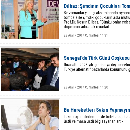
Dilbaz: Şimdinin Çocukları To
Bir zamanlar yılbaşı akşamlarında oynan
tombala ile şimdiki çocukların asla mutlu
Prof.Dr. Nesrin Dilbaz, “Çünkü onlar çok 
dopminini artıracak oyunlarl
23 Aralık 2017 Cumartesi 11:31
Senegal’de Türk Günü Coşkusu
İhracatta 2023 yılı için dünya dış ticare
Türkiye alternatif pazarlarda konumunu g
23 Aralık 2017 Cumartesi 11:20
Bu Hareketleri Sakın Yapmayın
Teknolojinin ilerlemesiyle birlikte cep te
üstü ve masa üstü bilgisayarları artık