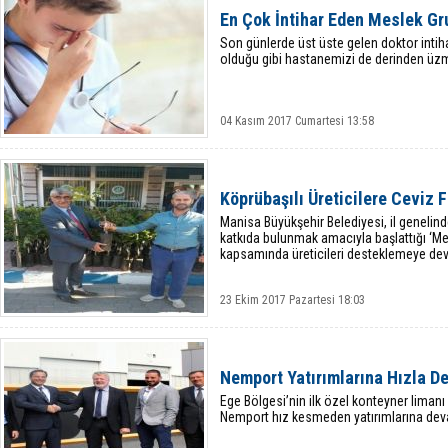
En Çok İntihar Eden Meslek Gr
Son günlerde üst üste gelen doktor intih
olduğu gibi hastanemizi de derinden üzm
04 Kasım 2017 Cumartesi 13:58
Köprübaşılı Üreticilere Ceviz 
Manisa Büyükşehir Belediyesi, il genelind
katkıda bulunmak amacıyla başlattığı ‘Meyv
kapsamında üreticileri desteklemeye de
23 Ekim 2017 Pazartesi 18:03
Nemport Yatırımlarına Hızla D
Ege Bölgesi’nin ilk özel konteyner liman
Nemport hız kesmeden yatırımlarına dev