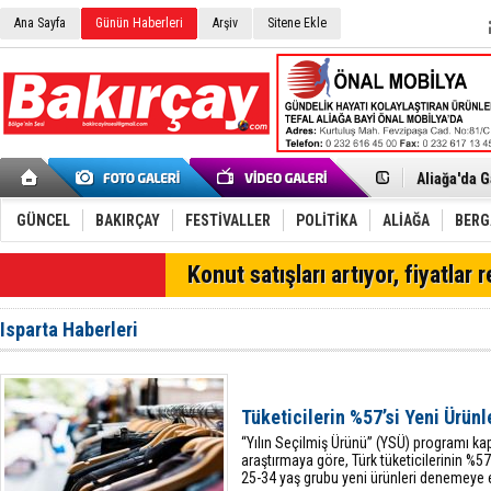
Ana Sayfa
Günün Haberleri
Arşiv
Sitene Ekle
Menemen FK
Aliağa'da G
Çandarlı’n
Furkan Yön
Chp Aliağa
GÜNCEL
BAKIRÇAY
FESTİVALLER
POLİTİKA
ALİAĞA
BER
AK Parti Al
SOCAR Türk
SON DAKİKA
Konut satışları artıyor, fiyatlar 
Trafiği dur
Alto, İnşaa
TÜVTÜRK’te
Isparta Haberleri
Aliağa'daki
Chp Aliağa'
Dikili'de D
Helvacı’nın
Tüketicilerin %57’si Yeni Ürün
Aliağa-Midi
“Yılın Seçilmiş Ürünü” (YSÜ) programı ka
araştırmaya göre, Türk tüketicilerinin %5
25-34 yaş grubu yeni ürünleri denemeye e