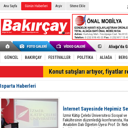
Ana Sayfa
Günün Haberleri
Arşiv
Sitene Ekle
Menemen FK
Aliağa'da G
Çandarlı’n
Furkan Yön
Chp Aliağa
GÜNCEL
BAKIRÇAY
FESTİVALLER
POLİTİKA
ALİAĞA
BER
AK Parti Al
SOCAR Türk
SON DAKİKA
Konut satışları artıyor, fiyatlar 
Trafiği dur
Alto, İnşaa
TÜVTÜRK’te
Isparta Haberleri
Aliağa'daki
Chp Aliağa'
Dikili'de D
Helvacı’nın
İnternet Sayesinde Hepimiz S
Aliağa-Midi
İzmir Kâtip Çelebi Üniversitesi Sosyal ve 
Fakültesinin düzenlediği konferansta, Ha
Anabilim Dalı Öğretim Üyesi Prof. Dr. Neb