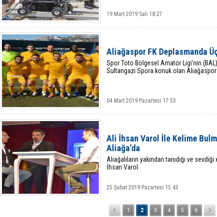
19 Mart 2019 Salı 18:27
Aliağaspor FK Deplasmanda Üç
Spor Toto Bölgesel Amatör Ligi’nin (BA
Sultangazi Spora konuk olan Aliağaspor
04 Mart 2019 Pazartesi 17:53
Ali İhsan Varol İle Kelime Bul
Aliağa’da
Aliağalıların yakından tanıdığı ve sevdi
İhsan Varol
25 Şubat 2019 Pazartesi 15:43
1
2
3
4
5
6