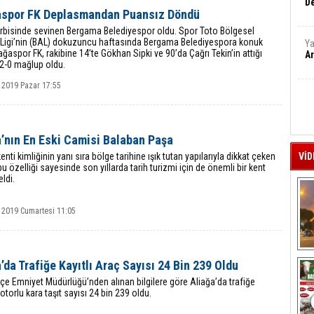
De
aspor FK Deplasmandan Puansız Döndü
erbisinde sevinen Bergama Belediyespor oldu. Spor Toto Bölgesel
Ligi’nin (BAL) dokuzuncu haftasında Bergama Belediyespora konuk
Ya
ağaspor FK, rakibine 14’te Gökhan Sipki ve 90’da Çağrı Tekin’in attığı
Ar
 2-0 mağlup oldu.
 2019 Pazar 17:55
a’nın En Eski Camisi Balaban Paşa
enti kimliğinin yanı sıra bölge tarihine ışık tutan yapılarıyla dikkat çeken
VİD
bu özelliği sayesinde son yıllarda tarih turizmi için de önemli bir kent
eldi.
 2019 Cumartesi 11:05
A
’da Trafiğe Kayıtlı Araç Sayısı 24 Bin 239 Oldu
lçe Emniyet Müdürlüğü’nden alınan bilgilere göre Aliağa’da trafiğe
motorlu kara taşıt sayısı 24 bin 239 oldu.