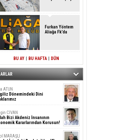
Furkan Yöntem
Aliağa Fk’da
BU AY
|
BU HAFTA
|
DÜN
ZARLAR
ta ATUN
giliz Dönemindeki Dini
klarımız
gin CİVAN
lah Bizi Akdeniz İnsanının
konomik Kararlarından Korusun!
ol MARAŞLI