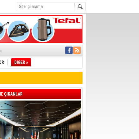
C
°C
ı
OR
DİĞER »
pıldı
 Toplandı
A.Ş.’Ye İletti
Çağrısı
E ÇIKANLAR
 hızlı müdahale
'ye Geçti