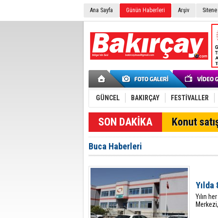
Ana Sayfa
Günün Haberleri
Arşiv
Sitene
GÜNCEL
BAKIRÇAY
FESTİVALLER
SON DAKİKA
Konut satış
Buca Haberleri
Yılda 
Yılın he
Merkezi,