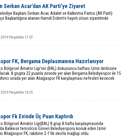
 Serkan Acar’dan AK Parti’ye Ziyaret
elediye Başkanı Serkan Acar, Adalet ve Kalkınma Partisi (AK Parti)
lçe Başkanlığına atanan Hamdi Erdem’e hayırlı olsun ziyaretinde
.
 2019 Perşembe 17:07
aspor FK, Bergama Deplasmanına Hazırlanıyor
o Bölgesel Amatör Ligi’nin (BAL) dokuzuncu haftası İzmir derbisine
acak. 8.grupta 22 puanla zirvede yer alan Bergama Belediyespor ile 15
ltıncı sırada yer alan Aliağaspor FK karşılaşması nefesleri kesecek
 2019 Perşembe 16:25
aspor Fk Evinde Üç Puan Kaptırdı
to Bölgesel Amatör Ligi(BAL) 8.grup 8.hafta karşılaşmasında
da Balıkesir temsilcisi Gönen Belediyesporu konuk eden İzmir
si Aliağaspor FK, rakibine 2-1’lik skorla mağlup oldu.