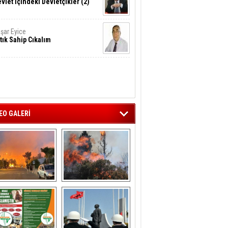
vlet İçindeki Devletçikler (2)
şar Eyice
tık Sahip Cıkalım
EO GALERİ
liağa ‘da  otluk 
Aliağa'nın Ciğerleri 
alanda çıkan 
Yandı
yangın evlere 
sıçramadan 
söndürüldü