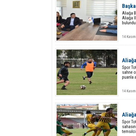
Başkan
Aliağa B
Aliağa İ
bulundu
14 Kasım
Aliağ
Spor Tot
sahne ol
puanla a
14 Kasım
Aliağ
Spor To
sahasın
temsilci