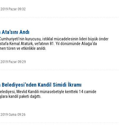
 2019 Pazar 09:32
 Ata’sını Andı
Cumhuriyeti’nin kurucusu, istiklal mücadelesinin lideri büyük önder
stafa Kemal Atatürk, vefatının 81. Yıl dönümünde Aliağa'da
en tören ve etkinlikle anıldı.
 2019 Pazar 09:29
 Belediyesi’nden Kandil Simidi İkramı
elediyesi, Mevlid Kandili münasebetiyle kentteki 14 camide
lara kandil paketi dağıttı.
 2019 Cuma 09:26