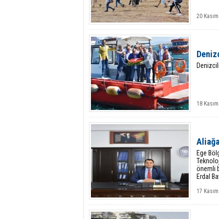
20 Kasım
Denizc
Denizcil
18 Kasım
Aliağa
Ege Bölg
Teknoloj
önemli b
Erdal Ba
17 Kasım