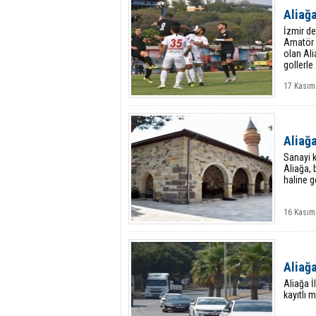
Aliağ
İzmir d
Amatör 
olan Ali
gollerle
17 Kasım
Aliağ
Sanayi k
Aliağa, 
haline g
16 Kasım
Aliağa
Aliağa İ
kayıtlı 