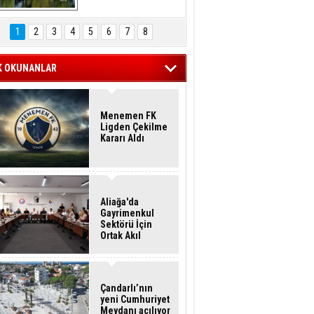
Hasan Eser'in 
Objektifinden
1
2
3
4
5
6
7
8
K OKUNANLAR
Menemen FK
Ligden Çekilme
Kararı Aldı
Aliağa'da
Gayrimenkul
Sektörü İçin
Ortak Akıl
Buluşması
Çandarlı’nın
yeni Cumhuriyet
Meydanı açılıyor