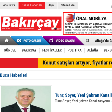
Ana Sayfa
Günün Haberleri
Arşiv
Sitene Ekle
Menemen FK
Aliağa'da G
Çandarlı’n
Furkan Yön
Chp Aliağa
GÜNCEL
BAKIRÇAY
FESTİVALLER
POLİTİKA
ALİAĞA
BER
AK Parti Al
SOCAR Türk
Konut satışları artıyor, fiyatlar 
Trafiği dur
Alto, İnşaa
TÜVTÜRK’te
Buca Haberleri
Aliağa'daki
Chp Aliağa'
Dikili'de D
Helvacı’nın
Tunç Soyer, Yeni Şakran Kanal
Aliağa-Midi
Tunç Soyer, Yeni Şakran Kanalizasyonu İ