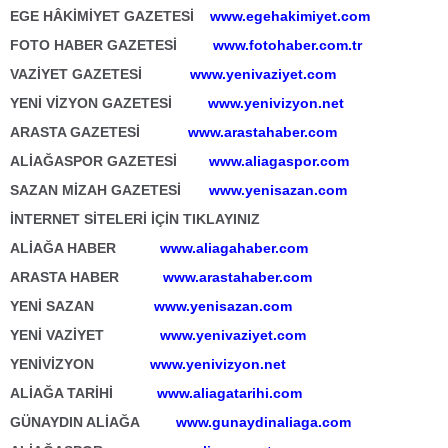
EGE HÂKİMİYET GAZETESİ
www.egehakimiyet.com
FOTO HABER GAZETESİ
www.fotohaber.com.tr
VAZİYET GAZETESİ
www.yenivaziyet.com
YENİ VİZYON GAZETESİ
www.yenivizyon.net
ARASTA GAZETESİ
www.arastahaber.com
ALİAĞASPOR GAZETESİ
www.aliagaspor.com
SAZAN MİZAH GAZETESİ
www.yenisazan.com
İNTERNET SİTELERİ İÇİN TIKLAYINIZ
ALİAĞA HABER
www.aliagahaber.com
ARASTA HABER
www.arastahaber.com
YENİ SAZAN
www.yenisazan.com
YENİ VAZİYET
www.yenivaziyet.com
YENİVİZYON
www.yenivizyon.net
ALİAĞA TARİHİ
www.aliagatarihi.com
GÜNAYDIN ALİAĞA
www.gunaydinaliaga.com