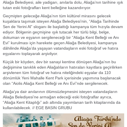
Aliağa Belediyesi, aile yadigarı, anılarla dolu, Aliağa’nın tarihine ışık
tutan eski fotoğrafları kent belleğine kazandırıyor.
Geçmişten geleceğe Aliağa’nın tüm kültürel mirasını gelecek
kuşaklara taşımak isteyen Aliağa Belediyesi’nin, “Aliağa Tarihinde
Sen de Yerini Al” sloganı ile başlattığı kampanya tüm hızıyla devam
ediyor. Bölgenin geçmişine ışık tutacak her türlü bilgi, belge,
dokuman ve eşyanın sergileneceği bir “Aliağa Kent Belleği ve Anı
Evi” kurulması için harekete geçen Aliağa Belediyesi, kampanya
dâhilinde Aliağa’da yaşayan vatandaşların eski fotoğraf ve hatıra
eşyalarını toplayarak arşivliyor.
Küçük bir köyden, dev bir sanayi kentine dönüşen Aliağa’nın bu
değişimine tanıklık eden Aliağalıların hatıraları kayıtlara geçirilirken
arşivlenen tüm fotoğraf ve hatıra niteliğindeki eşyalar da 110
dönümlük Yeni Mahalle Kent Park içerisinde yapımına başlanacak
olan “Aiolis Aliağa Kent Belleği ve Anı Evi”nde sergilenecek.
Aliağa’ya dair anılarının ölümsüzleşmesini isteyen vatandaşların
Aliağa Belediyesi’ne armağan edeceği eski fotoğraflar ayrıca,
“Aliağa Kent Kitaplığı” adı altında yayımlanan tarih kitaplarında da
kullanılabilecek. // EGE BASIN GRUBU