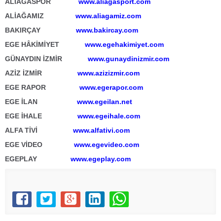
ALİAĞASPOR
www.aliagasport.com
ALİAĞAMIZ
www.aliagamiz.com
BAKIRÇAY
www.bakircay.com
EGE HÂKİMİYET
www.egehakimiyet.com
GÜNAYDIN İZMİR
www.gunaydinizmir.com
AZİZ İZMİR
www.azizizmir.com
EGE RAPOR
www.egerapor.com
EGE İLAN
www.egeilan.net
EGE İHALE
www.egeihale.com
ALFA TİVİ
www.alfativi.com
EGE VİDEO
www.egevideo.com
EGEPLAY
www.egeplay.com