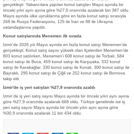
gerçekleşti. Yabancılara yapılan konut satışları Mayıs ayında bir
önceki yılın aynı ayına göre %27,0 oranında azalarak bin 387 oldu.
Mayıs ayında ülke uyruklarına göre en fazla konut satışı sırasıyla
268 ile Rusya Federasyonu, 125 ile İran ve 88 ile Ukrayna
vatandaşlarına yapıldı.
Konut satışlarında Menemen ilk sırada
İzmir'de 2026 yılı Mayıs ayında en fazla konut satışı Menemen’de
gerçekleşti. Konut satış sayısı yüksek olan ilçelerden Menemen’de
803 konut satılırken, Menemen’i 608 konut satışı ile Torbalı, 584
konut satışı ile Buca, 459 konut satışı ile Karşıyaka, 332 konut
satışı ile Karabağlar, 330 konut satışı ile Konak, 300 konut satışı ile
Bayraklı, 295 konut satışı ile Çiğli ve 252 konut satışı ile Bornova
takip etti.
İzmir'de iş yeri satışları %27,9 oranında azaldı
İzmir’de iş yeri satış sayısı Mayıs ayında bir önceki yılın aynı ayına
göre %27,9 oranında azalarak 668 oldu. Türkiye genelinde ise iş
yeri satış sayısı Mayıs ayında bir önceki yılın aynı ayına göre
%30,9 oranında azalarak 11 bin 434 oldu.