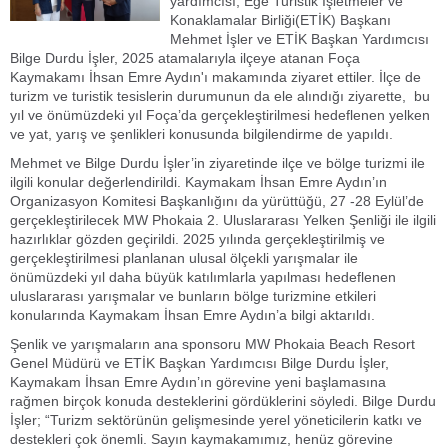
yardımcısı, Ege Turistik İşletmeler ve
Konaklamalar Birliği(ETİK) Başkanı
Mehmet İşler ve ETİK Başkan Yardımcısı
Bilge Durdu İşler, 2025 atamalarıyla ilçeye atanan Foça
Kaymakamı İhsan Emre Aydın'ı makamında ziyaret ettiler. İlçe de
turizm ve turistik tesislerin durumunun da ele alındığı ziyarette, bu
yıl ve önümüzdeki yıl Foça’da gerçekleştirilmesi hedeflenen yelken
ve yat, yarış ve şenlikleri konusunda bilgilendirme de yapıldı.
Mehmet ve Bilge Durdu İşler’in ziyaretinde ilçe ve bölge turizmi ile
ilgili konular değerlendirildi. Kaymakam İhsan Emre Aydın’ın
Organizasyon Komitesi Başkanlığını da yürüttüğü, 27 -28 Eylül’de
gerçekleştirilecek MW Phokaia 2. Uluslararası Yelken Şenliği ile ilgili
hazırlıklar gözden geçirildi. 2025 yılında gerçekleştirilmiş ve
gerçekleştirilmesi planlanan ulusal ölçekli yarışmalar ile
önümüzdeki yıl daha büyük katılımlarla yapılması hedeflenen
uluslararası yarışmalar ve bunların bölge turizmine etkileri
konularında Kaymakam İhsan Emre Aydın’a bilgi aktarıldı.
Şenlik ve yarışmaların ana sponsoru MW Phokaia Beach Resort
Genel Müdürü ve ETİK Başkan Yardımcısı Bilge Durdu İşler,
Kaymakam İhsan Emre Aydın’ın görevine yeni başlamasına
rağmen birçok konuda desteklerini gördüklerini söyledi. Bilge Durdu
İşler; “Turizm sektörünün gelişmesinde yerel yöneticilerin katkı ve
destekleri çok önemli. Sayın kaymakamımız, henüz görevine