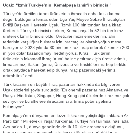
Uçak; “İzmir Türkiye’nin, Kemalpaşa İzmir’in birincisi”
Türkiye’de üretilen tarım ürünlerinin ihracatla daha fazla katma
değer bulduğuna temas eden Ege Yaş Meyve Sebze İhracatçıları
Birliği Başkanı Hayrettin Uçak, “İzmir 100 bin tondan fazla kiraz
üreterek Türkiye birincisi olurken, Kemalpaşa’da 52 bin ton kiraz
üreterek İzmir birincisi oldu. Üreticilerimizin emeklerinin, alın
terlerinin karşılığını bulması için ihracatçılar olarak yoğun mesai
harcıyoruz. 2023 yılında 80 bin ton kiraz ihraç ederek ülkemize 200
milyon dolar kazandırmayı hedefliyoruz. Kirazı Türk tarım
ürünlerinin lokomotif ihraç ürünü haline getirmek için üreticilerimiz,
firmalarımız, Bakanlığımız, Üniversite ve Enstitülerimiz hep birlikte
ortak paydada hareket edip dünya ihraç pazarındaki yerimizi
artırabiliriz” dedi.
Türk kirazının en büyük ihraç pazarları hakkında da bilgi veren
Uçak sözlerini şöyle sürdürdü; “En önemli pazarlarımız Almanya ve
Rusya. Hindistan, Singapur, Hong Kong gibi ülkelerde kirazımız çok
seviliyor ve bu ülkelere ihracatımızı artırma potansiyelimiz
bulunuyor.”
Kemalpaşa’nın dünyanın en lezzetli kirazını yetiştirdiğini aktaran Ak
Parti İzmir Milletvekili Yaşar Kırkpınar, Türkiye’nin tarımsal hasılada
Avrupa’da 1., dünya genelinde de ilk 10 ülke arasında olduğunu,
tarımı savunma sanayii gibi strateji sektör olarak gördüklerini