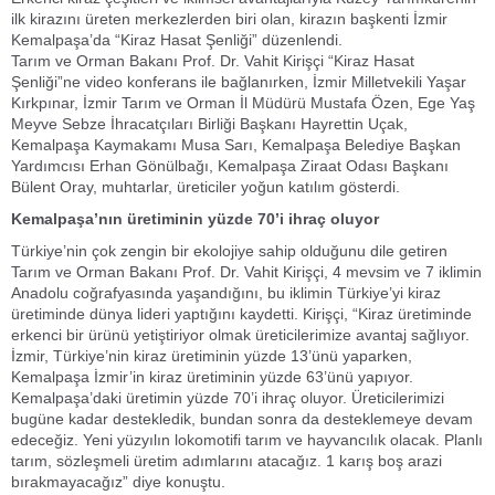
ilk kirazını üreten merkezlerden biri olan, kirazın başkenti İzmir
Kemalpaşa’da “Kiraz Hasat Şenliği” düzenlendi.
Tarım ve Orman Bakanı Prof. Dr. Vahit Kirişçi “Kiraz Hasat
Şenliği”ne video konferans ile bağlanırken, İzmir Milletvekili Yaşar
Kırkpınar, İzmir Tarım ve Orman İl Müdürü Mustafa Özen, Ege Yaş
Meyve Sebze İhracatçıları Birliği Başkanı Hayrettin Uçak,
Kemalpaşa Kaymakamı Musa Sarı, Kemalpaşa Belediye Başkan
Yardımcısı Erhan Gönülbağı, Kemalpaşa Ziraat Odası Başkanı
Bülent Oray, muhtarlar, üreticiler yoğun katılım gösterdi.
Kemalpaşa’nın üretiminin yüzde 70’i ihraç oluyor
Türkiye’nin çok zengin bir ekolojiye sahip olduğunu dile getiren
Tarım ve Orman Bakanı Prof. Dr. Vahit Kirişçi, 4 mevsim ve 7 iklimin
Anadolu coğrafyasında yaşandığını, bu iklimin Türkiye’yi kiraz
üretiminde dünya lideri yaptığını kaydetti. Kirişçi, “Kiraz üretiminde
erkenci bir ürünü yetiştiriyor olmak üreticilerimize avantaj sağlıyor.
İzmir, Türkiye’nin kiraz üretiminin yüzde 13’ünü yaparken,
Kemalpaşa İzmir’in kiraz üretiminin yüzde 63’ünü yapıyor.
Kemalpaşa’daki üretimin yüzde 70’i ihraç oluyor. Üreticilerimizi
bugüne kadar destekledik, bundan sonra da desteklemeye devam
edeceğiz. Yeni yüzyılın lokomotifi tarım ve hayvancılık olacak. Planlı
tarım, sözleşmeli üretim adımlarını atacağız. 1 karış boş arazi
bırakmayacağız” diye konuştu.