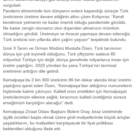
vurguladı.
Pandemi döneminde tüm dünyanın evlere kapandığı süreçte Türk
üreticisinin üretime devam ettiğinin altını çizen Kırkpınar, “Kendi
kendimize yetmenin ne kadar önemli olduğu pandemide görüldü.
Ne kadar zengin olursanız olun dışarıdan almanızın mümkün
olmadığını gördük. Üretmeye ve ihracat yapmaya devam edeceğiz.
Türk üreticisi son yıllarda altın çağını yaşıyor” tespitinde bulundu.
İzmir İl Tarım ve Orman Müdürü Mustafa Özen, Türk tarımının
dünya için çok kıymetli olduğunu, Türk çiftçisinin sadece 85
milyonluk Türkiye için değil, dünya genelinde milyarlarca insan için
üretim yaptığını, 2020 yılından bu yana Türkiye’nin tarımsal
üretiminin arttığını dile getirdi.
Kemalpaşa’da 3 bin 300 üreticinin 86 bin dekar alanda kiraz üretimi
yaptığına işaret eden Özen, “Kemalpaşa’dan aldığımız numunelerin
hiçbirinde kalıntı çıkmıyor. Kaliteli ürün ürettikleri için Kemalpaşalı
üreticilerimizin ellerine sağlık, kirazımızı kaliteli ürettiğimiz sürece
emeğimizin karşılığını alacağız” dedi.
Kemalpaşa Ziraat Odası Başkanı Bülent Oray, kiraz üretiminde
işçilik ücretleri başta olmak üzere girdi maliyetlerinde büyük artışlar
yaşadıklarını, bu maliyetleri karşılayacak bir fiyat politikası
beklentileri olduğunu ifade etti.