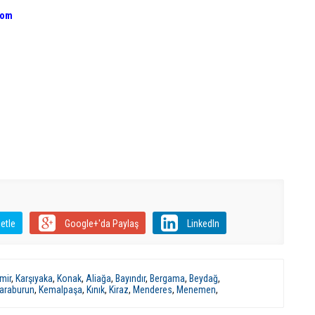
com
etle
Google+'da Paylaş
LinkedIn
mir
,
Karşıyaka
,
Konak
,
Aliağa
,
Bayındır
,
Bergama
,
Beydağ
,
araburun
,
Kemalpaşa
,
Kınık
,
Kiraz
,
Menderes
,
Menemen
,