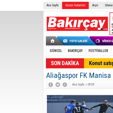
Ana Sayfa
Günün Haberleri
Arşiv
Sitene
GÜNCEL
BAKIRÇAY
FESTİVALLER
SON DAKİKA
Konut satış
Aliağaspor FK Manisa
Ana Sayfa
»
SPOR