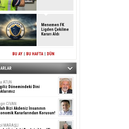
Menemen FK
Ligden Çekilme
Kararı Aldı
BU AY
|
BU HAFTA
|
DÜN
ZARLAR
ta ATUN
giliz Dönemindeki Dini
klarımız
gin CİVAN
lah Bizi Akdeniz İnsanının
konomik Kararlarından Korusun!
ol MARAŞLI