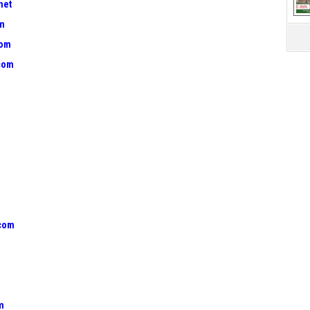
net
om
com
com
.com
m