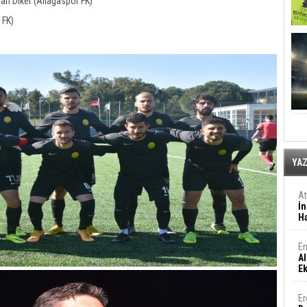
an Diker (Aliağaspor FK)
 FK)
YA
A
İn
Ha
En
Al
E
Er