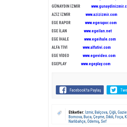
GÜNAYDIN İZMİR
www.gunaydinizmir.
AZİZ İZMİR
www.azizizmir.com
EGE RAPOR
www.egerapor.com
EGE İLAN
www.egeilan.net
EGE İHALE
www.egeihale.com
ALFA TİVİ
www.alfativi.com
EGE VİDEO
www.egevideo.com
EGEPLAY
www.egeplay.com
Facebook'ta Paylaş
Twe
Etiketler:
İzmir
,
Balçova
,
Çiğli
,
Gazie
Bornova
,
Buca
,
Çeşme
,
Dikili
,
Foça
,
K
Narlıbahçe
,
Ödemiş
,
Sef