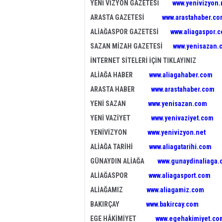
YENİ VİZYON GAZETESİ
www.yenivizyon.
ARASTA GAZETESİ
www.arastahaber.c
ALİAĞASPOR GAZETESİ
www.aliagaspor.
SAZAN MİZAH GAZETESİ
www.yenisazan.
İNTERNET SİTELERİ İÇİN TIKLAYINIZ
ALİAĞA HABER
www.aliagahaber.com
ARASTA HABER
www.arastahaber.com
YENİ SAZAN
www.yenisazan.com
YENİ VAZİYET
www.yenivaziyet.com
YENİVİZYON
www.yenivizyon.net
ALİAĞA TARİHİ
www.aliagatarihi.com
GÜNAYDIN ALİAĞA
www.gunaydinaliaga
ALİAĞASPOR
www.aliagasport.com
ALİAĞAMIZ
www.aliagamiz.com
BAKIRÇAY
www.bakircay.com
EGE HÂKİMİYET
www.egehakimiyet.co