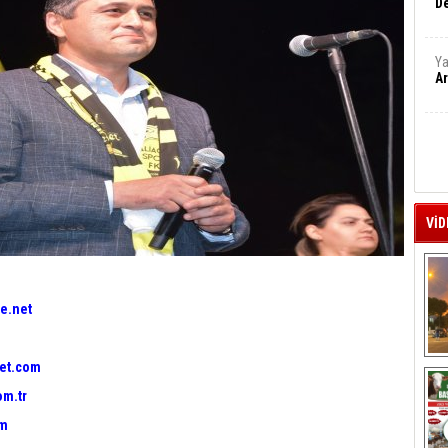
De
Ya
Ar
VİD
e.net
A
et.com
om.tr
om