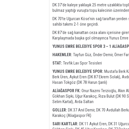
DK 37’de kaleye yaklaşık 25 metre uzaklıkta top
bulmaz yaptığı vuruşta topu kalecinin üzerinden 
DK 70’te Uğurcan Köse’nin sağ taraftan yerden s
sahibi takımı 2-1 öne geçirdi.
DK 87’de sağ kanattan ceza alanı içerisine giren
Karşılaşmada başka gol olmayınca Yunus Emre B
YUNUS EMRE BELEDİYE SPOR 3 – 1 ALİAĞAS
HAKEMLER:
Tayfun Güz, Önder Demir, Ömer Far
STAT:
Tevfik Lav Spor Tesisleri
YUNUS EMRE BELEDİYE SPOR:
Mustafa Berk Ka
Berk Üren, Aykut Eren (DK 87 Ekrem Solak), Avdu
Hasan Tokgöz (DK 78 Harun Şanlı)
ALİAĞASPOR FK:
Onur Nazmi Terzioğlu, Akın A
Gökhan Sipki, Uğur Karakoç, Rıza Bulut (DK 90 S
Selim Kartal), Arda Saltan
GOLLER:
DK 37 Anıl Demir, DK 70 Avdullah Berk
Karakoç (Aliağaspor FK)
SARI KARTLAR:
DK 11 Aykut Eren, DK 31 Uğurca