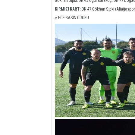
Gökhan Sipki, DK 45 Uğur Karakoç, DK 77 Doğac
KIRMIZI KART:
DK 47 Gökhan Sipki (Aliağaspor
// EGE BASIN GRUBU