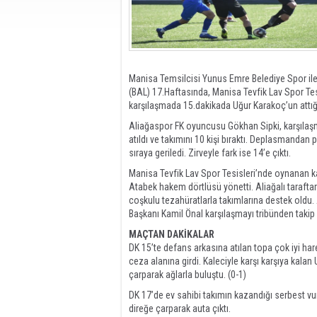
Manisa Temsilcisi Yunus Emre Belediye Spor ile
(BAL) 17.Haftasında, Manisa Tevfik Lav Spor Tesis
karşılaşmada 15.dakikada Uğur Karakoç’un attığ
Aliağaspor FK oyuncusu Gökhan Sipki, karşılaşma
atıldı ve takımını 10 kişi bıraktı. Deplasmanda
sıraya geriledi. Zirveyle fark ise 14’e çıktı.
Manisa Tevfik Lav Spor Tesisleri’nde oynanan k
Atabek hakem dörtlüsü yönetti. Aliağalı tarafta
coşkulu tezahüratlarla takımlarına destek oldu
Başkanı Kamil Önal karşılaşmayı tribünden takip e
MAÇTAN DAKİKALAR
DK 15’te defans arkasına atılan topa çok iyi ha
ceza alanına girdi. Kaleciyle karşı karşıya kalan
çarparak ağlarla buluştu. (0-1)
DK 17’de ev sahibi takımın kazandığı serbest 
direğe çarparak auta çıktı.