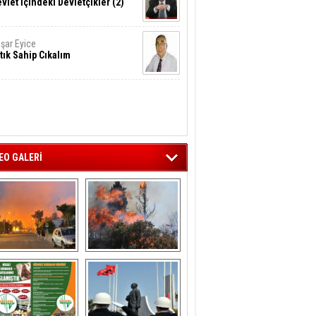
vlet İçindeki Devletçikler (2)
şar Eyice
tık Sahip Cıkalım
EO GALERİ
liağa ‘da  otluk 
Aliağa'nın Ciğerleri 
alanda çıkan 
Yandı
yangın evlere 
sıçramadan 
söndürüldü