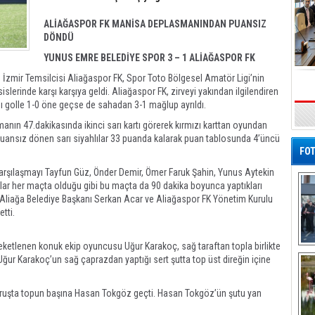
ALİAĞASPOR FK MANİSA DEPLASMANINDAN PUANSIZ
DÖNDÜ
YUNUS EMRE BELEDİYE SPOR 3 – 1 ALİAĞASPOR FK
 İzmir Temsilcisi Aliağaspor FK, Spor Toto Bölgesel Amatör Ligi’nin
lerinde karşı karşıya geldi. Aliağaspor FK, zirveyi yakından ilgilendiren
ı golle 1-0 öne geçse de sahadan 3-1 mağlup ayrıldı.
nın 47.dakikasında ikinci sarı kartı görerek kırmızı karttan oyundan
n puansız dönen sarı siyahlılar 33 puanda kalarak puan tablosunda 4’üncü
FOT
arşılaşmayı Tayfun Güz, Önder Demir, Ömer Faruk Şahin, Yunus Aytekin
rlar her maçta olduğu gibi bu maçta da 90 dakika boyunca yaptıkları
. Aliağa Belediye Başkanı Serkan Acar ve Aliağaspor FK Yönetim Kurulu
tti.
reketlenen konuk ekip oyuncusu Uğur Karakoç, sağ taraftan topla birlikte
De
 Uğur Karakoç’un sağ çaprazdan yaptığı sert şutta top üst direğin içine
Al
vuruşta topun başına Hasan Tokgöz geçti. Hasan Tokgöz’ün şutu yan