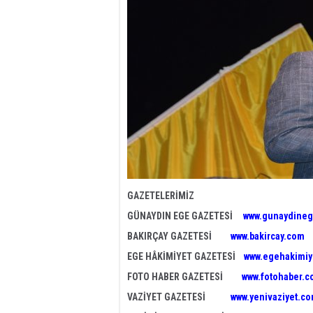
GAZETELERİMİZ
GÜNAYDIN EGE GAZETESİ
www.gunaydineg
BAKIRÇAY GAZETESİ
www.bakircay.com
EGE HÂKİMİYET GAZETESİ
www.egehakimiy
FOTO HABER GAZETESİ
www.fotohaber.c
VAZİYET GAZETESİ
www.yenivaziyet.c