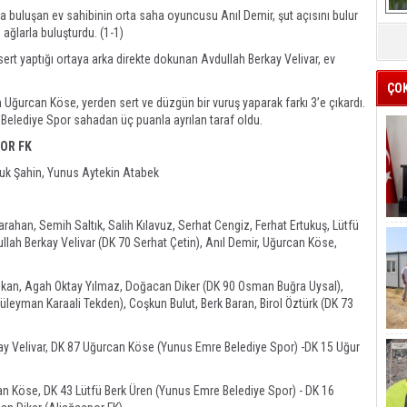
la buluşan ev sahibinin orta saha oyuncusu Anıl Demir, şut açısını bulur
ağlarla buluşturdu. (1-1)
ert yaptığı ortaya arka direkte dokunan Avdullah Berkay Velivar, ev
ÇO
 Uğurcan Köse, yerden sert ve düzgün bir vuruş yaparak farkı 3’e çıkardı.
elediye Spor sahadan üç puanla ayrılan taraf oldu.
POR FK
uk Şahin, Yunus Aytekin Atabek
rahan, Semih Saltık, Salih Kılavuz, Serhat Cengiz, Ferhat Ertukuş, Lütfü
llah Berkay Velivar (DK 70 Serhat Çetin), Anıl Demir, Uğurcan Köse,
lkan, Agah Oktay Yılmaz, Doğacan Diker (DK 90 Osman Buğra Uysal),
üleyman Karaali Tekden), Coşkun Bulut, Berk Baran, Birol Öztürk (DK 73
ay Velivar, DK 87 Uğurcan Köse (Yunus Emre Belediye Spor) -DK 15 Uğur
n Köse, DK 43 Lütfü Berk Üren (Yunus Emre Belediye Spor) - DK 16