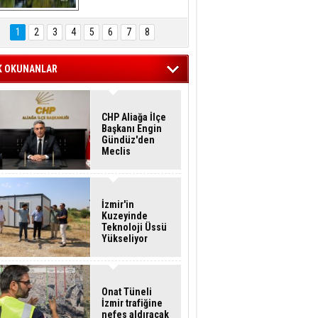
Hasan Eser'in 
Objektifinden
1
2
3
4
5
6
7
8
K OKUNANLAR
CHP Aliağa İlçe
Başkanı Engin
Gündüz'den
Meclis
Üyelerine İstifa
Çağrısı
İzmir'in
Kuzeyinde
Teknoloji Üssü
Yükseliyor
Onat Tüneli
İzmir trafiğine
nefes aldıracak