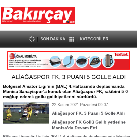
SON DAKİKA
KATEGORİLER
ALİAĞASPOR FK, 3 PUANI 5 GOLLE ALDI
Bölgesel Amatör Ligi’nin (BAL) 4.Haftasında deplasmanda
Manisa Sanayispor’a konuk olan Aliağaspor FK, rakibini 5-0
mağlup ederek gollü galibiyetlerini sürdürdü.
22 Kasım 2021 Pazartesi 09:07
Aliağaspor FK, 3 Puanı 5 Golle Aldı
Aliağaspor FK Gollü Galibiyetlerine
Manisa’da Devam Etti
Bölgesel Amatör Ligi’nin (BAL) 4.Haftasında deplasmanda Manisa