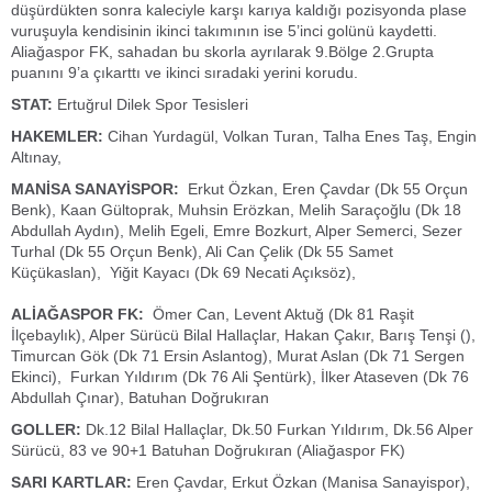
düşürdükten sonra kaleciyle karşı karıya kaldığı pozisyonda plase
vuruşuyla kendisinin ikinci takımının ise 5’inci golünü kaydetti.
Aliağaspor FK, sahadan bu skorla ayrılarak 9.Bölge 2.Grupta
puanını 9’a çıkarttı ve ikinci sıradaki yerini korudu.
STAT:
Ertuğrul Dilek Spor Tesisleri
HAKEMLER:
Cihan Yurdagül, Volkan Turan, Talha Enes Taş, Engin
Altınay,
MANİSA SANAYİSPOR:
Erkut Özkan, Eren Çavdar (Dk 55 Orçun
Benk), Kaan Gültoprak, Muhsin Erözkan, Melih Saraçoğlu (Dk 18
Abdullah Aydın), Melih Egeli, Emre Bozkurt, Alper Semerci, Sezer
Turhal (Dk 55 Orçun Benk), Ali Can Çelik (Dk 55 Samet
Küçükaslan), Yiğit Kayacı (Dk 69 Necati Açıksöz),
ALİAĞASPOR FK:
Ömer Can, Levent Aktuğ (Dk 81 Raşit
İlçebaylık), Alper Sürücü Bilal Hallaçlar, Hakan Çakır, Barış Tenşi (),
Timurcan Gök (Dk 71 Ersin Aslantog), Murat Aslan (Dk 71 Sergen
Ekinci), Furkan Yıldırım (Dk 76 Ali Şentürk), İlker Ataseven (Dk 76
Abdullah Çınar), Batuhan Doğrukıran
GOLLER:
Dk.12 Bilal Hallaçlar, Dk.50 Furkan Yıldırım, Dk.56 Alper
Sürücü, 83 ve 90+1 Batuhan Doğrukıran (Aliağaspor FK)
SARI KARTLAR:
Eren Çavdar, Erkut Özkan (Manisa Sanayispor),