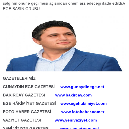
salgının önüne geçilmesi açısından önem arz edeceği ifade edildi.
//
EGE BASIN GRUBU
GAZETELERİMİZ
GÜNAYDIN EGE GAZETESİ
www.gunaydinege.net
BAKIRÇAY GAZETESİ
www.bakircay.com
EGE HÂKİMİYET GAZETESİ
www.egehakimiyet.com
FOTO HABER GAZETESİ
www.fotohaber.com.tr
VAZİYET GAZETESİ
www.yenivaziyet.com
YENİ VİZYON GAZETESİ
www.yenivizyon.net