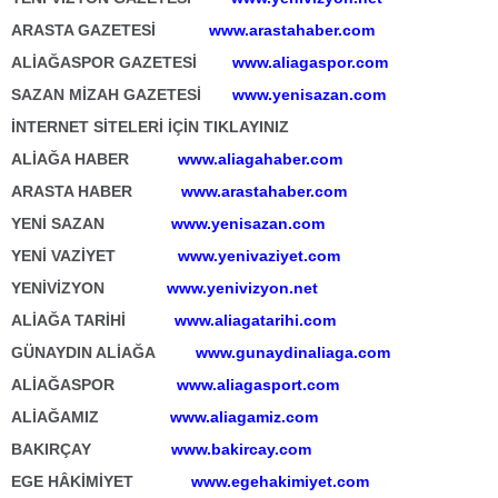
ARASTA GAZETESİ
www.arastahaber.com
ALİAĞASPOR GAZETESİ
www.aliagaspor.com
SAZAN MİZAH GAZETESİ
www.yenisazan.com
İNTERNET SİTELERİ İÇİN TIKLAYINIZ
ALİAĞA HABER
www.aliagahaber.com
ARASTA HABER
www.arastahaber.com
YENİ SAZAN
www.yenisazan.com
YENİ VAZİYET
www.yenivaziyet.com
YENİVİZYON
www.yenivizyon.net
ALİAĞA TARİHİ
www.aliagatarihi.com
GÜNAYDIN ALİAĞA
www.gunaydinaliaga.com
ALİAĞASPOR
www.aliagasport.com
ALİAĞAMIZ
www.aliagamiz.com
BAKIRÇAY
www.bakircay.com
EGE HÂKİMİYET
www.egehakimiyet.com