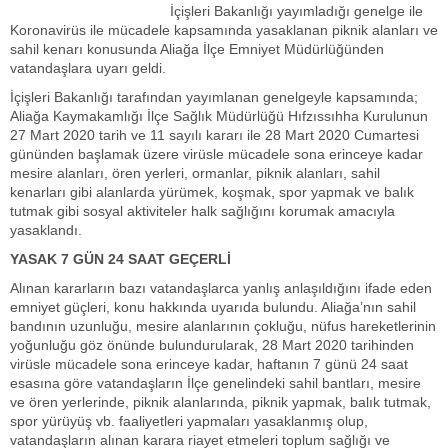
İçişleri Bakanlığı yayımladığı genelge ile
Koronavirüs ile mücadele kapsamında yasaklanan piknik alanları ve
sahil kenarı konusunda Aliağa İlçe Emniyet Müdürlüğünden
vatandaşlara uyarı geldi.
İçişleri Bakanlığı tarafından yayımlanan genelgeyle kapsamında;
Aliağa Kaymakamlığı İlçe Sağlık Müdürlüğü Hıfzıssıhha Kurulunun
27 Mart 2020 tarih ve 11 sayılı kararı ile 28 Mart 2020 Cumartesi
gününden başlamak üzere virüsle mücadele sona erinceye kadar
mesire alanları, ören yerleri, ormanlar, piknik alanları, sahil
kenarları gibi alanlarda yürümek, koşmak, spor yapmak ve balık
tutmak gibi sosyal aktiviteler halk sağlığını korumak amacıyla
yasaklandı.
YASAK 7 GÜN 24 SAAT GEÇERLİ
Alınan kararların bazı vatandaşlarca yanlış anlaşıldığını ifade eden
emniyet güçleri, konu hakkında uyarıda bulundu. Aliağa’nın sahil
bandının uzunluğu, mesire alanlarının çokluğu, nüfus hareketlerinin
yoğunluğu göz önünde bulundurularak, 28 Mart 2020 tarihinden
virüsle mücadele sona erinceye kadar, haftanın 7 günü 24 saat
esasına göre vatandaşların İlçe genelindeki sahil bantları, mesire
ve ören yerlerinde, piknik alanlarında, piknik yapmak, balık tutmak,
spor yürüyüş vb. faaliyetleri yapmaları yasaklanmış olup,
vatandaşların alınan karara riayet etmeleri toplum sağlığı ve