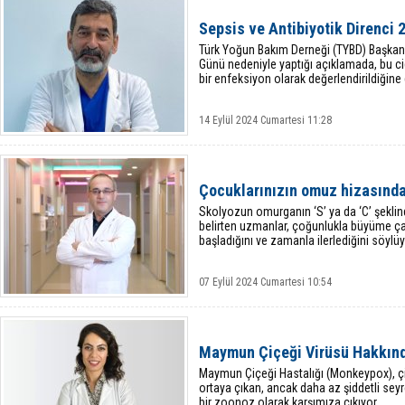
Sepsis ve Antibiyotik Direnci 
Türk Yoğun Bakım Derneği (TYBD) Başkanı
Günü nedeniyle yaptığı açıklamada, bu cid
bir enfeksiyon olarak değerlendirildiğine 
14 Eylül 2024 Cumartesi 11:28
Çocuklarınızın omuz hizasında
Skolyozun omurganın ‘S’ ya da ‘C’ şeklind
belirten uzmanlar, çoğunlukla büyüme ç
başladığını ve zamanla ilerlediğini söylüy
07 Eylül 2024 Cumartesi 10:54
Maymun Çiçeği Virüsü Hakkınd
Maymun Çiçeği Hastalığı (Monkeypox), ç
ortaya çıkan, ancak daha az şiddetli sey
bir zoonoz olarak karşımıza çıkıyor.