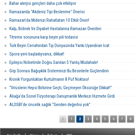
Bahar alerjisi gençleri daha çok etkiliyor
Ramazanda "Akdeniz Tipi Beslenme" Önerisi
Ramazan’da Midenizi Rahatlatan 10 Etkili Öneri!
Kalp, Böbrek Ve Diyabet Hastalarına Ramazan Önerileri
Titreme sorununa karşı beyin pili tedavisi
Türk Beyin Cerrahindan Tip Dünyasinda Yanki Uyandiran Icat
Spora yeni başladıysanız, dikkat!
Epilepsi Nöbetinde Doğru Sanılan 5 Yanlış Müdahale!
Grip Sonrası Bağışıklık Sisteminizi Bu Besinlerle Güçlendirin
Kronik Yorgunluktan Kurtulmanın 8 Püf Noktası!
“Virüslerin Hepsi Birbirine Geçti, Geçmeyen Öksürüğe Dikkat!”
Aliağa'da Sonel Fizyoterapi Danışmanlık Merkezi Hizmete Girdi
ALOSBİ’de öncelik sağlık “Senden değerlisi yok”
1
2
3
4
5
6
7
8