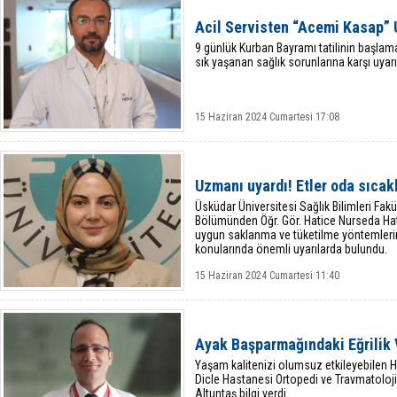
Acil Servisten “Acemi Kasap” 
9 günlük Kurban Bayramı tatilinin başlam
sık yaşanan sağlık sorunlarına karşı uyarı
15 Haziran 2024 Cumartesi 17:08
Uzmanı uyardı! Etler oda sıcak
Üsküdar Üniversitesi Sağlık Bilimleri Fak
Bölümünden Öğr. Gör. Hatice Nurseda Ha
uygun saklanma ve tüketilme yöntemlerini
konularında önemli uyarılarda bulundu.
15 Haziran 2024 Cumartesi 11:40
Ayak Başparmağındaki Eğrilik V
Yaşam kalitenizi olumsuz etkileyebilen 
Dicle Hastanesi Ortopedi ve Travmatoloj
Altuntaş bilgi verdi.