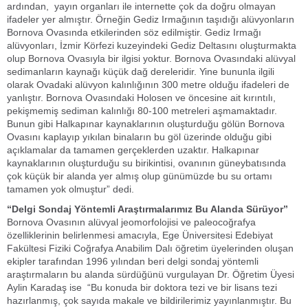
ardından, yayın organları ile internette çok da doğru olmayan
ifadeler yer almıştır. Örneğin Gediz Irmağının taşıdığı alüvyonların
Bornova Ovasında etkilerinden söz edilmiştir. Gediz Irmağı
alüvyonları, İzmir Körfezi kuzeyindeki Gediz Deltasını oluşturmakta
olup Bornova Ovasıyla bir ilgisi yoktur. Bornova Ovasındaki alüvyal
sedimanların kaynağı küçük dağ dereleridir. Yine bununla ilgili
olarak Ovadaki alüvyon kalınlığının 300 metre olduğu ifadeleri de
yanlıştır. Bornova Ovasındaki Holosen ve öncesine ait kırıntılı,
pekişmemiş sediman kalınlığı 80-100 metreleri aşmamaktadır.
Bunun gibi Halkapınar kaynaklarının oluşturduğu gölün Bornova
Ovasını kaplayıp yıkılan binaların bu göl üzerinde olduğu gibi
açıklamalar da tamamen gerçeklerden uzaktır. Halkapınar
kaynaklarının oluşturduğu su birikintisi, ovanının güneybatısında
çok küçük bir alanda yer almış olup günümüzde bu su ortamı
tamamen yok olmuştur” dedi.
“Delgi Sondaj Yöntemli Araştırmalarımız Bu Alanda Sürüyor”
Bornova Ovasının alüvyal jeomorfolojisi ve paleocoğrafya
özelliklerinin belirlenmesi amacıyla, Ege Üniversitesi Edebiyat
Fakültesi Fiziki Coğrafya Anabilim Dalı öğretim üyelerinden oluşan
ekipler tarafından 1996 yılından beri delgi sondaj yöntemli
araştırmaların bu alanda sürdüğünü vurgulayan Dr. Öğretim Üyesi
Aylin Karadaş ise “Bu konuda bir doktora tezi ve bir lisans tezi
hazırlanmış, çok sayıda makale ve bildirilerimiz yayınlanmıştır. Bu