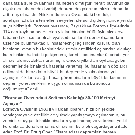
daha fazla süre oyalanmasına neden olmuştur. Yeraltı suyunun da
alçak ova tabanındaki varlığı deprem dalgalarının etkisini daha da
arttırmış olmalıdır. Nitekim Bornova Ovasındaki her delgi
sondajımızda bina temelleri seviyelerinde sondaj deliği içinde yeraltı
suyu birikmiştir. Bornova ovasında, Bayraklı ve Bornova ilçelerinde
114 can kaybına neden olan yıkılan binalar, bütünüyle alçak ova
tabanındaki ince taneli alüvyal sedimanlar ile denizel çamurların
üzerinde bulunmaktadır. İnşaat tekniği açısından kusurlu olan
binaların, ovanın bu kesimindeki zemin özellikleri açısından oldukça
kalın birikim halindeki pekişmemiş kırıntılı sedimanlar üzerinde yer
alması olumsuzlukları artırmıştır. Önceki yıllarda meydana gelen
depremler de binalarda hasarlar yaratmış, bu hasarların göz ardı
edilmesi de biraz daha büyük bu depremle yıkılmalarına yol
açmıştır. Yıkılan ve ağır hasar gören binaların büyük bir kısmının
deprem yönetmeliklerine uygun olmaması da bu sonucu
doğurmuştur” dedi.
“Bornova Ovasındaki Sediman Kalınlığı 80-100 Metreyi
Aşmıyor”
Bornova Ovasının 1980’li yıllardan itibaren, hızlı bir şekilde
yapılaşmaya ve özellikle de yüksek yapılaşmaya açılmasının, bu
zeminlere uygun teknikle binaların yapılmamış ve yeterince yetkili
kurumlarca denetlenmemiş olmasının bu afeti doğurduğunu ifade
eden Prof. Dr. Ertuğ Öner, “Sisam adası depreminin hemen