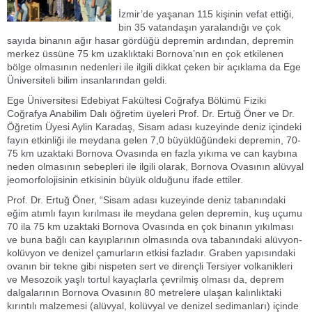
İzmir’de yaşanan 115 kişinin vefat ettiği,
bin 35 vatandaşın yaralandığı ve çok
sayıda binanın ağır hasar gördüğü depremin ardından, depremin
merkez üssüne 75 km uzaklıktaki Bornova’nın en çok etkilenen
bölge olmasının nedenleri ile ilgili dikkat çeken bir açıklama da Ege
Üniversiteli bilim insanlarından geldi.
Ege Üniversitesi Edebiyat Fakültesi Coğrafya Bölümü Fiziki
Coğrafya Anabilim Dalı öğretim üyeleri Prof. Dr. Ertuğ Öner ve Dr.
Öğretim Üyesi Aylin Karadaş, Sisam adası kuzeyinde deniz içindeki
fayın etkinliği ile meydana gelen 7,0 büyüklüğündeki depremin, 70-
75 km uzaktaki Bornova Ovasında en fazla yıkıma ve can kaybına
neden olmasının sebepleri ile ilgili olarak, Bornova Ovasının alüvyal
jeomorfolojisinin etkisinin büyük olduğunu ifade ettiler.
Prof. Dr. Ertuğ Öner, “Sisam adası kuzeyinde deniz tabanındaki
eğim atımlı fayın kırılması ile meydana gelen depremin, kuş uçumu
70 ila 75 km uzaktaki Bornova Ovasında en çok binanın yıkılması
ve buna bağlı can kayıplarının olmasında ova tabanındaki alüvyon-
kolüvyon ve denizel çamurların etkisi fazladır. Graben yapısındaki
ovanın bir tekne gibi nispeten sert ve dirençli Tersiyer volkanikleri
ve Mesozoik yaşlı tortul kayaçlarla çevrilmiş olması da, deprem
dalgalarının Bornova Ovasının 80 metrelere ulaşan kalınlıktaki
kırıntılı malzemesi (alüvyal, kolüvyal ve denizel sedimanları) içinde