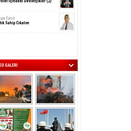
vlet İçindeki Devletçikler (2)
şar Eyice
tık Sahip Cıkalım
EO GALERİ
liağa ‘da  otluk 
Aliağa'nın Ciğerleri 
alanda çıkan 
Yandı
yangın evlere 
sıçramadan 
söndürüldü