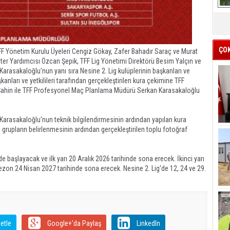
ÇO
FF Yönetim Kurulu Üyeleri Cengiz Gökay, Zafer Bahadır Saraç ve Murat
ter Yardımcısı Özcan Şepik, TFF Lig Yönetimi Direktörü Besim Yalçın ve
asakaloğlu'nun yanı sıra Nesine 2. Lig kulüplerinin başkanları ve
şkanları ve yetkilileri tarafından gerçekleştirilen kura çekimine TFF
Şahin ile TFF Profesyonel Maç Planlama Müdürü Serkan Karasakaloğlu
rasakaloğlu'nun teknik bilgilendirmesinin ardından yapılan kura
n, grupların belirlenmesinin ardından gerçekleştirilen toplu fotoğraf
de başlayacak ve ilk yarı 20 Aralık 2026 tarihinde sona erecek. İkinci yarı
zon 24 Nisan 2027 tarihinde sona erecek. Nesine 2. Lig'de 12, 24 ve 29.
etle
Google+'da Paylaş
LinkedIn