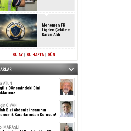
Menemen FK
Ligden Çekilme
Kararı Aldı
BU AY
|
BU HAFTA
|
DÜN
ZARLAR
ta ATUN
giliz Dönemindeki Dini
klarımız
gin CİVAN
lah Bizi Akdeniz İnsanının
konomik Kararlarından Korusun!
ol MARAŞLI