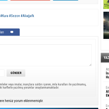
 #Kura #Sezon #Aliağafk
arı
YA
A
İn
Ha
mleler veya imalar, inançlara saldırı içeren, imla kuralları ile yazılmamış,
En
ük harflerle yazılmış yorumlar onaylanmamaktadır.
Al
E
ere henüz yorum eklenmemiştir.
Er