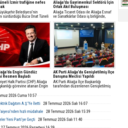
üneli İzmir trafiğine nefes
Aliağa'da Gayrimenkul Sektörü İçin
cak
Ortak Akıl Buluşması
üyükşehir Belediyesi’nin
Aliağa Ticaret Odası ile Aliağa Esnaf
nı sürdürdüğü Buca Onat Tüneli
ve Sanatkârlar Odası iş birliğinde,
andığında, Buca ile Bornova
ilçede faaliyet gösteren gayrimenkul
daki ulaşım 45 dakikadan 10
danışmanlarıyla sektörel istişare
ya inecek.
toplantısı gerçekleştirildi.
iağa'da Engin Gündüz
AK Parti Aliağa’da Genişletilmiş İlçe
i Resmen Başladı
Danışma Meclisi Yapıldı
yet Halk Partisi (CHP) Aliağa
AK Parti Aliağa İlçe Başkanlığı
şkanlığı görevine atanan Engin
tarafından düzenlenen Genişletilmiş
, sosyal medya hesabından
İlçe Danışma Meclisi Toplantısı,
 açıklamayla yeni döneme ilişkin
partililerin ve teşkilat mensuplarının
mmuz 2026 Cuma 10:57
r verdi.
katılımıyla Aliağa Belediyesi Meclis
Salonu'nda yapıldı.
trik Dağıtım A.Ş.’Ye İletti
28 Temmuz 2026 Salı 16:07
tfaiyesi’nden hızlı müdahale
28 Temmuz 2026 Salı 15:39
ler Yeni Parti'ye Geçti
28 Temmuz 2026 Salı 11:40
27 Temmuz 2026 Pazartesi 16:39