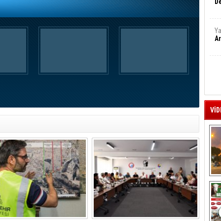
De
Ya
Ar
VİD
A