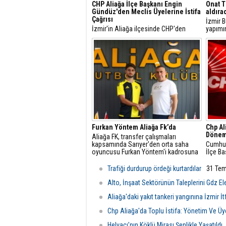
CHP Aliağa İlçe Başkanı Engin
Onat T
Gündüz'den Meclis Üyelerine İstifa
aldıra
Çağrısı
İzmir B
İzmir'in Aliağa ilçesinde CHP'den
yapımı
ayrılan ve ayrılması gündemde olan
tamaml
belediye meclis üyelerine tepki
arasın
gösteren CHP Aliağa İlçe Başkanı
dakika
Engin Gündüz, yazılı bir açıklama
yaparak meclis üyeliği görevlerinden
de istifa edilmesini istedi.
Furkan Yöntem Aliağa Fk’da
Chp Al
Dönem
​Aliağa FK, transfer çalışmaları
kapsamında Sarıyer'den orta saha
Cumhuri
oyuncusu Furkan Yöntem'i kadrosuna
İlçe Ba
dâhil etti.
Gündüz
yaptığı
Trafiği durdurup ördeği kurtardılar
31 Te
mesajla
Alto, İnşaat Sektörünün Taleplerini Gdz Elek
Aliağa'daki yakıt tankeri yangınına İzmir İ
Chp Aliağa'da Toplu İstifa: Yönetim Ve Üye
Helvacı’nın Köklü Mirası Şenlikle Yaşatıldı