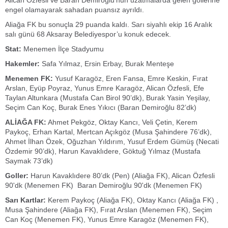
Alican Özfesli ve Baran Demiroğlu’nun uzatmalarda gelen gollerine
engel olamayarak sahadan puansız ayrıldı.
Aliağa FK bu sonuçla 29 puanda kaldı. Sarı siyahlı ekip 16 Aralık
salı günü 68 Aksaray Belediyespor’u konuk edecek.
Stat:
Menemen İlçe Stadyumu
Hakemler:
Safa Yılmaz, Ersin Erbay, Burak Menteşe
Menemen FK:
Yusuf Karagöz, Eren Fansa, Emre Keskin, Fırat
Arslan, Eyüp Poyraz, Yunus Emre Karagöz, Alican Özfesli, Efe
Taylan Altunkara (Mustafa Can Birol 90’dk), Burak Yasin Yeşilay,
Seçim Can Koç, Burak Enes Yıkıcı (Baran Demiroğlu 82’dk)
ALİAĞA FK:
Ahmet Pekgöz, Oktay Kancı, Veli Çetin, Kerem
Paykoç, Erhan Kartal, Mertcan Açıkgöz (Musa Şahindere 76’dk),
Ahmet İlhan Özek, Oğuzhan Yıldırım, Yusuf Erdem Gümüş (Necati
Özdemir 90’dk), Harun Kavaklıdere, Göktuğ Yılmaz (Mustafa
Saymak 73’dk)
Goller:
Harun Kavaklıdere 80’dk (Pen) (Aliağa FK), Alican Özfesli
90'dk (Menemen FK) Baran Demiroğlu 90'dk (Menemen FK)
Sarı Kartlar:
Kerem Paykoç (Aliağa FK), Oktay Kancı (Aliağa FK) ,
Musa Şahindere (Aliağa FK), Fırat Arslan (Menemen FK), Seçim
Can Koç (Menemen FK), Yunus Emre Karagöz (Menemen FK),