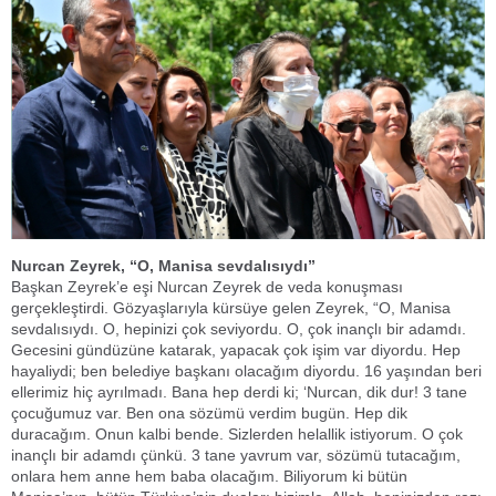
Nurcan Zeyrek, “O, Manisa sevdalısıydı”
Başkan Zeyrek’e eşi Nurcan Zeyrek de veda konuşması
gerçekleştirdi. Gözyaşlarıyla kürsüye gelen Zeyrek, “O, Manisa
sevdalısıydı. O, hepinizi çok seviyordu. O, çok inançlı bir adamdı.
Gecesini gündüzüne katarak, yapacak çok işim var diyordu. Hep
hayaliydi; ben belediye başkanı olacağım diyordu. 16 yaşından beri
ellerimiz hiç ayrılmadı. Bana hep derdi ki; ‘Nurcan, dik dur! 3 tane
çocuğumuz var. Ben ona sözümü verdim bugün. Hep dik
duracağım. Onun kalbi bende. Sizlerden helallik istiyorum. O çok
inançlı bir adamdı çünkü. 3 tane yavrum var, sözümü tutacağım,
onlara hem anne hem baba olacağım. Biliyorum ki bütün