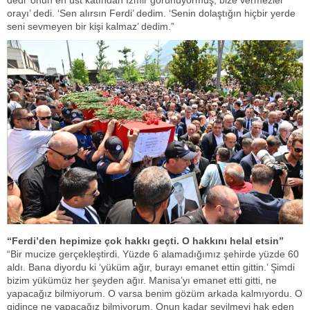
dedi ‘onun en üst katından İzmir görünüyormuş, bize vermezler
orayı’ dedi. ‘Sen alırsın Ferdi’ dedim. ‘Senin dolaştığın hiçbir yerde
seni sevmeyen bir kişi kalmaz’ dedim.”
“Ferdi’den hepimize çok hakkı geçti. O hakkını helal etsin”
“Bir mucize gerçekleştirdi. Yüzde 6 alamadığımız şehirde yüzde 60
aldı. Bana diyordu ki ‘yüküm ağır, burayı emanet ettin gittin.’ Şimdi
bizim yükümüz her şeyden ağır. Manisa’yı emanet etti gitti, ne
yapacağız bilmiyorum. O varsa benim gözüm arkada kalmıyordu. O
gidince ne yapacağız bilmiyorum. Onun kadar sevilmeyi hak eden