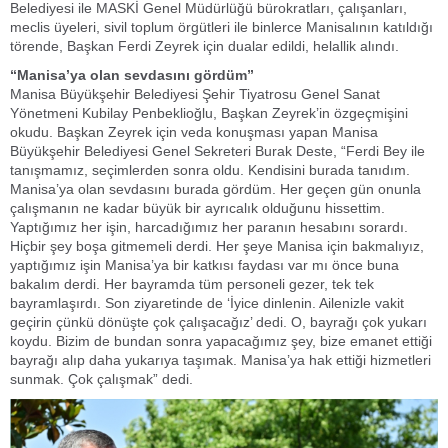
Belediyesi ile MASKİ Genel Müdürlüğü bürokratları, çalışanları,
meclis üyeleri, sivil toplum örgütleri ile binlerce Manisalının katıldığı
törende, Başkan Ferdi Zeyrek için dualar edildi, helallik alındı.
“Manisa’ya olan sevdasını gördüm”
Manisa Büyükşehir Belediyesi Şehir Tiyatrosu Genel Sanat
Yönetmeni Kubilay Penbeklioğlu, Başkan Zeyrek’in özgeçmişini
okudu. Başkan Zeyrek için veda konuşması yapan Manisa
Büyükşehir Belediyesi Genel Sekreteri Burak Deste, “Ferdi Bey ile
tanışmamız, seçimlerden sonra oldu. Kendisini burada tanıdım.
Manisa’ya olan sevdasını burada gördüm. Her geçen gün onunla
çalışmanın ne kadar büyük bir ayrıcalık olduğunu hissettim.
Yaptığımız her işin, harcadığımız her paranın hesabını sorardı.
Hiçbir şey boşa gitmemeli derdi. Her şeye Manisa için bakmalıyız,
yaptığımız işin Manisa’ya bir katkısı faydası var mı önce buna
bakalım derdi. Her bayramda tüm personeli gezer, tek tek
bayramlaşırdı. Son ziyaretinde de ‘İyice dinlenin. Ailenizle vakit
geçirin çünkü dönüşte çok çalışacağız’ dedi. O, bayrağı çok yukarı
koydu. Bizim de bundan sonra yapacağımız şey, bize emanet ettiği
bayrağı alıp daha yukarıya taşımak. Manisa’ya hak ettiği hizmetleri
sunmak. Çok çalışmak” dedi.