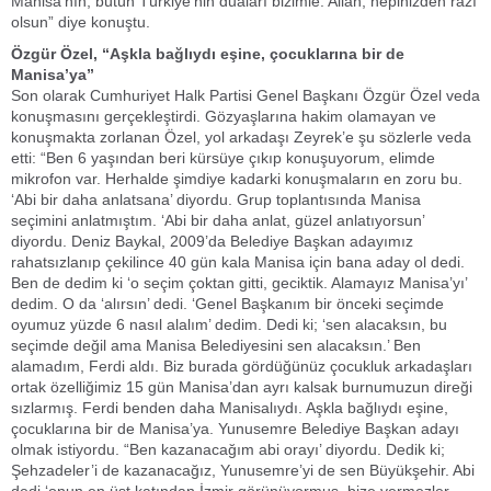
Manisa’nın, bütün Türkiye’nin duaları bizimle. Allah, hepinizden razı
olsun” diye konuştu.
Özgür Özel, “Aşkla bağlıydı eşine, çocuklarına bir de
Manisa’ya”
Son olarak Cumhuriyet Halk Partisi Genel Başkanı Özgür Özel veda
konuşmasını gerçekleştirdi. Gözyaşlarına hakim olamayan ve
konuşmakta zorlanan Özel, yol arkadaşı Zeyrek’e şu sözlerle veda
etti: “Ben 6 yaşından beri kürsüye çıkıp konuşuyorum, elimde
mikrofon var. Herhalde şimdiye kadarki konuşmaların en zoru bu.
‘Abi bir daha anlatsana’ diyordu. Grup toplantısında Manisa
seçimini anlatmıştım. ‘Abi bir daha anlat, güzel anlatıyorsun’
diyordu. Deniz Baykal, 2009’da Belediye Başkan adayımız
rahatsızlanıp çekilince 40 gün kala Manisa için bana aday ol dedi.
Ben de dedim ki ‘o seçim çoktan gitti, geciktik. Alamayız Manisa’yı’
dedim. O da ‘alırsın’ dedi. ‘Genel Başkanım bir önceki seçimde
oyumuz yüzde 6 nasıl alalım’ dedim. Dedi ki; ‘sen alacaksın, bu
seçimde değil ama Manisa Belediyesini sen alacaksın.’ Ben
alamadım, Ferdi aldı. Biz burada gördüğünüz çocukluk arkadaşları
ortak özelliğimiz 15 gün Manisa’dan ayrı kalsak burnumuzun direği
sızlarmış. Ferdi benden daha Manisalıydı. Aşkla bağlıydı eşine,
çocuklarına bir de Manisa’ya. Yunusemre Belediye Başkan adayı
olmak istiyordu. “Ben kazanacağım abi orayı’ diyordu. Dedik ki;
Şehzadeler’i de kazanacağız, Yunusemre’yi de sen Büyükşehir. Abi