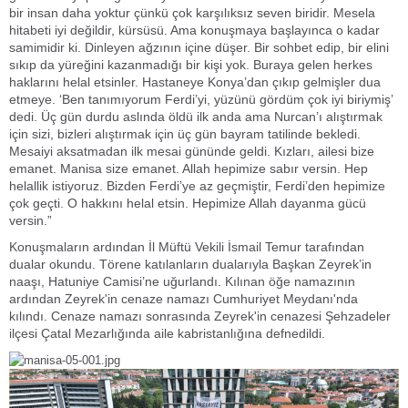
bir insan daha yoktur çünkü çok karşılıksız seven biridir. Mesela
hitabeti iyi değildir, kürsüsü. Ama konuşmaya başlayınca o kadar
samimidir ki. Dinleyen ağzının içine düşer. Bir sohbet edip, bir elini
sıkıp da yüreğini kazanmadığı bir kişi yok. Buraya gelen herkes
haklarını helal etsinler. Hastaneye Konya’dan çıkıp gelmişler dua
etmeye. ‘Ben tanımıyorum Ferdi’yi, yüzünü gördüm çok iyi biriymiş’
dedi. Üç gün durdu aslında öldü ilk anda ama Nurcan’ı alıştırmak
için sizi, bizleri alıştırmak için üç gün bayram tatilinde bekledi.
Mesaiyi aksatmadan ilk mesai gününde geldi. Kızları, ailesi bize
emanet. Manisa size emanet. Allah hepimize sabır versin. Hep
helallik istiyoruz. Bizden Ferdi’ye az geçmiştir, Ferdi’den hepimize
çok geçti. O hakkını helal etsin. Hepimize Allah dayanma gücü
versin.”
Konuşmaların ardından İl Müftü Vekili İsmail Temur tarafından
dualar okundu. Törene katılanların dualarıyla Başkan Zeyrek’in
naaşı, Hatuniye Camisi’ne uğurlandı. Kılınan öğe namazının
ardından Zeyrek'in cenaze namazı Cumhuriyet Meydanı'nda
kılındı. Cenaze namazı sonrasında Zeyrek'in cenazesi Şehzadeler
ilçesi Çatal Mezarlığında aile kabristanlığına defnedildi.