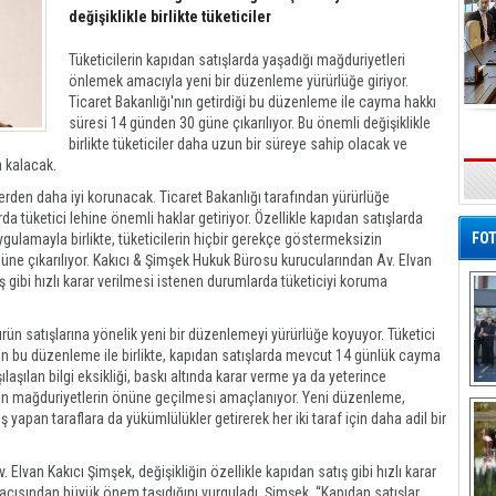
değişiklikle birlikte tüketiciler
Tüketicilerin kapıdan satışlarda yaşadığı mağduriyetleri
önlemek amacıyla yeni bir düzenleme yürürlüğe giriyor.
Ticaret Bakanlığı'nın getirdiği bu düzenleme ile cayma hakkı
süresi 14 günden 30 güne çıkarılıyor. Bu önemli değişiklikle
birlikte tüketiciler daha uzun bir süreye sahip olacak ve
a kalacak.
zlerden daha iyi korunacak. Ticaret Bakanlığı tarafından yürürlüğe
 tüketici lehine önemli haklar getiriyor. Özellikle kapıdan satışlarda
FOT
ulamayla birlikte, tüketicilerin hiçbir gerekçe göstermeksizin
e çıkarılıyor. Kakıcı & Şimşek Hukuk Bürosu kurucularından Av. Elvan
ış gibi hızlı karar verilmesi istenen durumlarda tüketiciyi koruma
ün satışlarına yönelik yeni bir düzenlemeyi yürürlüğe koyuyor. Tüketici
en bu düzenleme ile birlikte, kapıdan satışlarda mevcut 14 günlük cayma
laşılan bilgi eksikliği, baskı altında karar verme ya da yeterince
De
n mağduriyetlerin önüne geçilmesi amaçlanıyor. Yeni düzenleme,
Al
 yapan taraflara da yükümlülükler getirerek her iki taraf için daha adil bir
lvan Kakıcı Şimşek, değişikliğin özellikle kapıdan satış gibi hızlı karar
açısından büyük önem taşıdığını vurguladı. Şimşek, “Kapıdan satışlar