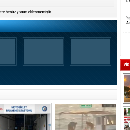
De
ere henüz yorum eklenmemiştir.
Ya
Ar
VİD
A