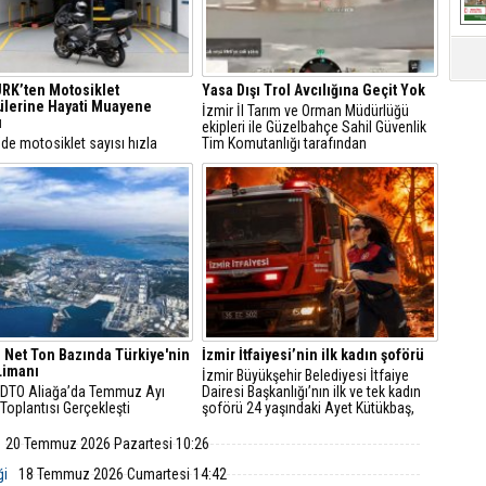
RK’ten Motosiklet
Yasa Dışı Trol Avcılığına Geçit Yok
lerine Hayati Muayene
İzmir İl Tarım ve Orman Müdürlüğü
ı
ekipleri ile Güzelbahçe Sahil Güvenlik
’de motosiklet sayısı hızla
Tim Komutanlığı tarafından
n, trafikteki payı yüzde 21’i aşan
gerçekleştirilen ortak denetimlerde,
larda düzenli teknik kontrollerin
Urla ilçesi açıklarında trol avcılığına
e giderek artıyor.
kapalı sahada yasa dışı trol avcılığı
yapan bir balıkçı teknesi tespit edildi.
, Net Ton Bazında Türkiye'nin
İzmir İtfaiyesi’nin ilk kadın şoförü
Limanı
İzmir Büyükşehir Belediyesi İtfaiye
DTO Aliağa’da Temmuz Ayı
Dairesi Başkanlığı’nın ilk ve tek kadın
Toplantısı Gerçekleşti
şoförü 24 yaşındaki Ayet Kütükbaş,
tonlarca ağırlıktaki itfaiye araçlarıyla
yangın ve kurtarma operasyonlarına
20 Temmuz 2026 Pazartesi 10:26
koşuyor.
ği
18 Temmuz 2026 Cumartesi 14:42