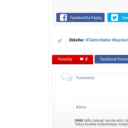
Facebook'ta Paylaş
Twe
Etiketler:
#TüketiciHakları #Kapıda
Yorumlar
0
Facebook Yoruml
UYARI:
Küfür, hakaret, rencide edici cü
Türkçe karakter kullanılmayan ve büy