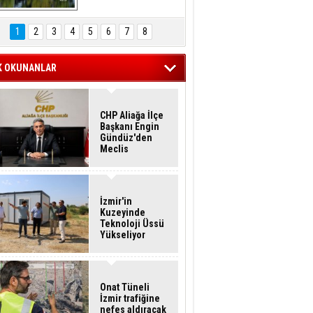
Hasan Eser'in 
Objektifinden
1
2
3
4
5
6
7
8
K OKUNANLAR
CHP Aliağa İlçe
Başkanı Engin
Gündüz'den
Meclis
Üyelerine İstifa
Çağrısı
İzmir'in
Kuzeyinde
Teknoloji Üssü
Yükseliyor
Onat Tüneli
İzmir trafiğine
nefes aldıracak