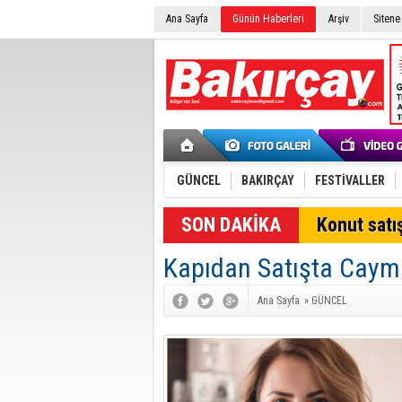
Ana Sayfa
Günün Haberleri
Arşiv
Sitene
GÜNCEL
BAKIRÇAY
FESTİVALLER
SON DAKİKA
Konut satış
Kapıdan Satışta Caym
Ana Sayfa
»
GÜNCEL