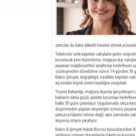
satıcılar da daha dikkatli hareket etmek zorund
Tüketiciler artık kapıdan satışlarla gelen sürpri
konulacak yeni düzenleme, mağaza dışı satışlarda
yaşanan mağduriyetleri azaltmayı hedefleyen uyg
sözleşmeden dönebilme süresi 14 günden 30 gün
Kakıcı Şimşek, değişikliğin özellikle kapıdan sat
açısından büyük önem taşıdığını vurguladı.
Ticaret Bakanlığı, mağaza dışında gerçekleşen ür
haklarını daha güçlü şekilde korumayı hedefley
hakkı 30 güne çıkarılıyor. Uygulamada sıkça karşı
düşünmeden yapılan alışverişler sonucu yaşana
yalnızca tüketici lehine değil; aynı zamanda satış
alışveriş ortamı yaratıyor.
Kakıcı & Şimşek Hukuk Bürosu kurucularından Av. E
verilmesi istenen durumlarda tüketiciyi koruma 