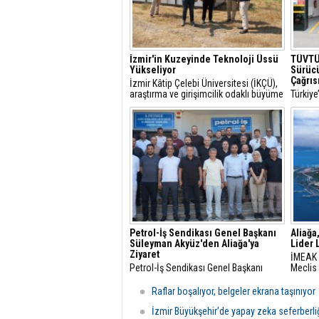
İzmir'in Kuzeyinde Teknoloji Üssü
TÜVTÜ
Yükseliyor
Sürücü
Çağrıs
İzmir Kâtip Çelebi Üniversitesi (İKÇÜ),
araştırma ve girişimcilik odaklı büyüme
Türkiye
vizyonunun en önemli yatırımlarından
artarke
biri olan Technocity İzmir Teknoloji
bu araç
Geliştirme Bölgesi projesinde yeni bir
önemi d
aşamaya geçti.
Petrol-İş Sendikası Genel Başkanı
Aliağa
Süleyman Akyüz'den Aliağa'ya
Lider 
Ziyaret
İMEAK 
Petrol-İş Sendikası Genel Başkanı
Meclis 
Süleyman Akyüz, Petrol-İş Sendikası
Aliağa Şubesi'ni ziyaret etti.
Raflar boşalıyor, belgeler ekrana taşınıyor
İzmir Büyükşehir’de yapay zeka seferberli