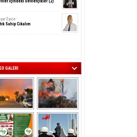
vlet İçindeki Devletçikler (2)
şar Eyice
tık Sahip Cıkalım
EO GALERİ
liağa ‘da  otluk 
Aliağa'nın Ciğerleri 
alanda çıkan 
Yandı
yangın evlere 
sıçramadan 
söndürüldü