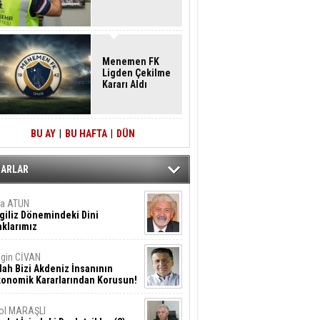
Menemen FK
Ligden Çekilme
Kararı Aldı
BU AY
|
BU HAFTA
|
DÜN
ZARLAR
ta ATUN
giliz Dönemindeki Dini
klarımız
gin CİVAN
lah Bizi Akdeniz İnsanının
konomik Kararlarından Korusun!
ol MARAŞLI