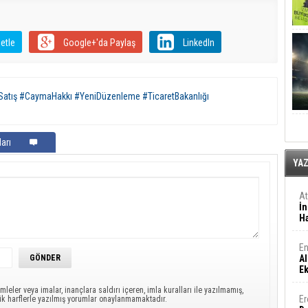
etle
Google+'da Paylaş
LinkedIn
nSatış #CaymaHakkı #YeniDüzenleme #TicaretBakanlığı
arı
YA
A
İn
Ha
En
Al
E
mleler veya imalar, inançlara saldırı içeren, imla kuralları ile yazılmamış,
Er
ük harflerle yazılmış yorumlar onaylanmamaktadır.