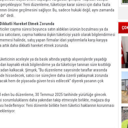
a gerçekleşiyor. Yeni düzenleme, tüketiciye karar süreci için daha fazla
ının önüne geçilmesini sağlıyor. Bu, sadece hukuki değil; aynı zamanda
ır” dedi.
a Dikkatli Hareket Etmek Zorunda
ÇO
keticiler cayma süresi boyunca satın aldıkları ürünün bozulması ya da
atıcıların, cayma hakkına ilişkin tüketiciyi yazılı olarak bilgilendirmesi
memesi halinde, satış yapan firmalar idari yaptırımlarla karşı karşıya
 da artık daha dikkatli hareket etmek zorunda.
keticinin aceleyle ya da baskı altında yaptığı alışverişlerde yaşadığı
n kaynaklı eksik bilgilendirme ya da tüketiciye tanınan süre kısıtlılığı
tadan kalkacak. Şimşek, “Bu düzenleme sayesinde taraflar arasında
ende hissedecek, satıcı ise süreçlere daha özenli yaklaşmak zorunda
unacak hem de piyasada güven tesis edilecek” diyerek yasanın çok
il eden bu düzenleme, 30 Temmuz 2025 tarihinde yürürlüğe girecek.
uki sorumluluklarını daha yakından takip etmesiyle birlikte, mağaza dışı
ası hedefleniyor. Yeni dönemle birlikte hem tüketici haklarının korunması
ekleniyor.