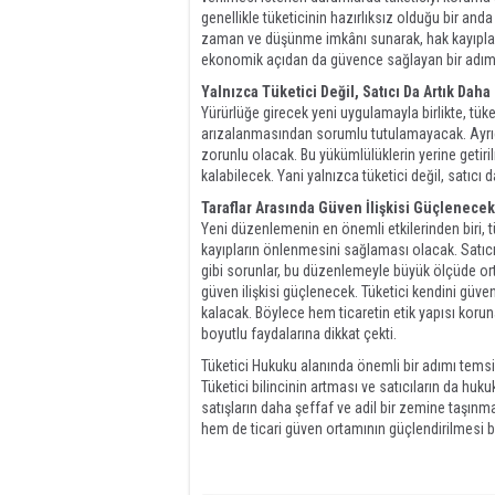
genellikle tüketicinin hazırlıksız olduğu bir and
zaman ve düşünme imkânı sunarak, hak kayıplar
ekonomik açıdan da güvence sağlayan bir adımd
Yalnızca Tüketici Değil, Satıcı Da Artık Dah
Yürürlüğe girecek yeni uygulamayla birlikte, tü
arızalanmasından sorumlu tutulamayacak. Ayrıca s
zorunlu olacak. Bu yükümlülüklerin yerine getiril
kalabilecek. Yani yalnızca tüketici değil, satıcı
Taraflar Arasında Güven İlişkisi Güçlenecek
Yeni düzenlemenin en önemli etkilerinden biri, tü
kayıpların önlenmesini sağlaması olacak. Satıcıda
gibi sorunlar, bu düzenlemeyle büyük ölçüde or
güven ilişkisi güçlenecek. Tüketici kendini güv
kalacak. Böylece hem ticaretin etik yapısı kor
boyutlu faydalarına dikkat çekti.
Tüketici Hukuku alanında önemli bir adımı tems
Tüketici bilincinin artması ve satıcıların da huk
satışların daha şeffaf ve adil bir zemine taşınm
hem de ticari güven ortamının güçlendirilmesi b