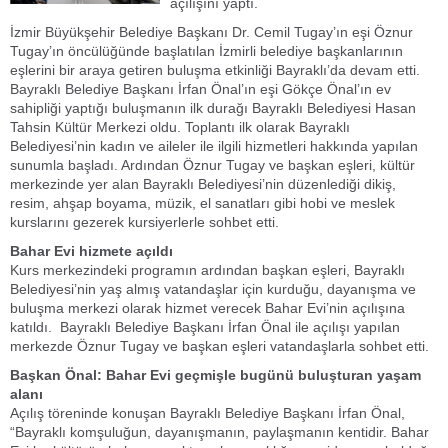
açılışını yaptı.
İzmir Büyükşehir Belediye Başkanı Dr. Cemil Tugay’ın eşi Öznur
Tugay’ın öncülüğünde başlatılan İzmirli belediye başkanlarının
eşlerini bir araya getiren buluşma etkinliği Bayraklı’da devam etti.
Bayraklı Belediye Başkanı İrfan Önal’ın eşi Gökçe Önal’ın ev
sahipliği yaptığı buluşmanın ilk durağı Bayraklı Belediyesi Hasan
Tahsin Kültür Merkezi oldu. Toplantı ilk olarak Bayraklı
Belediyesi’nin kadın ve aileler ile ilgili hizmetleri hakkında yapılan
sunumla başladı. Ardından Öznur Tugay ve başkan eşleri, kültür
merkezinde yer alan Bayraklı Belediyesi’nin düzenlediği dikiş,
resim, ahşap boyama, müzik, el sanatları gibi hobi ve meslek
kurslarını gezerek kursiyerlerle sohbet etti.
Bahar Evi hizmete açıldı
Kurs merkezindeki programın ardından başkan eşleri, Bayraklı
Belediyesi’nin yaş almış vatandaşlar için kurduğu, dayanışma ve
buluşma merkezi olarak hizmet verecek Bahar Evi’nin açılışına
katıldı. Bayraklı Belediye Başkanı İrfan Önal ile açılışı yapılan
merkezde Öznur Tugay ve başkan eşleri vatandaşlarla sohbet etti.
Başkan Önal: Bahar Evi geçmişle bugünü buluşturan yaşam
alanı
Açılış töreninde konuşan Bayraklı Belediye Başkanı İrfan Önal,
“Bayraklı komşuluğun, dayanışmanın, paylaşmanın kentidir. Bahar