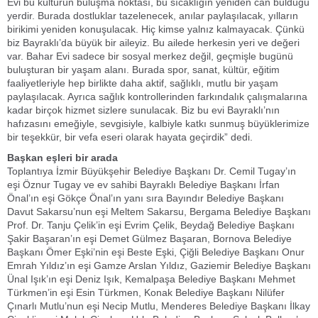
Evi bu kültürün buluşma noktası, bu sıcaklığın yeniden can bulduğu
yerdir. Burada dostluklar tazelenecek, anılar paylaşılacak, yılların
birikimi yeniden konuşulacak. Hiç kimse yalnız kalmayacak. Çünkü
biz Bayraklı’da büyük bir aileyiz. Bu ailede herkesin yeri ve değeri
var. Bahar Evi sadece bir sosyal merkez değil, geçmişle bugünü
buluşturan bir yaşam alanı. Burada spor, sanat, kültür, eğitim
faaliyetleriyle hep birlikte daha aktif, sağlıklı, mutlu bir yaşam
paylaşılacak. Ayrıca sağlık kontrollerinden farkındalık çalışmalarına
kadar birçok hizmet sizlere sunulacak. Biz bu evi Bayraklı’nın
hafızasını emeğiyle, sevgisiyle, kalbiyle katkı sunmuş büyüklerimize
bir teşekkür, bir vefa eseri olarak hayata geçirdik” dedi.
Başkan eşleri bir arada
Toplantıya İzmir Büyükşehir Belediye Başkanı Dr. Cemil Tugay’ın
eşi Öznur Tugay ve ev sahibi Bayraklı Belediye Başkanı İrfan
Önal’ın eşi Gökçe Önal’ın yanı sıra Bayındır Belediye Başkanı
Davut Sakarsu’nun eşi Meltem Sakarsu, Bergama Belediye Başkanı
Prof. Dr. Tanju Çelik’in eşi Evrim Çelik, Beydağ Belediye Başkanı
Şakir Başaran’ın eşi Demet Gülmez Başaran, Bornova Belediye
Başkanı Ömer Eşki’nin eşi Beste Eşki, Çiğli Belediye Başkanı Onur
Emrah Yıldız’ın eşi Gamze Arslan Yıldız, Gaziemir Belediye Başkanı
Ünal Işık’ın eşi Deniz Işık, Kemalpaşa Belediye Başkanı Mehmet
Türkmen’in eşi Esin Türkmen, Konak Belediye Başkanı Nilüfer
Çınarlı Mutlu’nun eşi Necip Mutlu, Menderes Belediye Başkanı İlkay