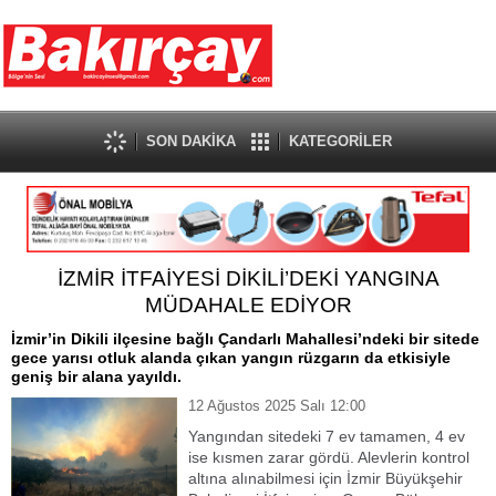
SON DAKİKA
KATEGORİLER
İZMİR İTFAİYESİ DİKİLİ’DEKİ YANGINA
MÜDAHALE EDİYOR
İzmir’in Dikili ilçesine bağlı Çandarlı Mahallesi’ndeki bir sitede
gece yarısı otluk alanda çıkan yangın rüzgarın da etkisiyle
geniş bir alana yayıldı.
12 Ağustos 2025 Salı 12:00
Yangından sitedeki 7 ev tamamen, 4 ev
ise kısmen zarar gördü. Alevlerin kontrol
altına alınabilmesi için İzmir Büyükşehir