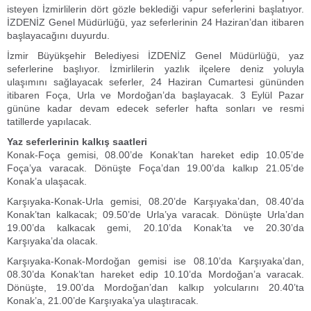
isteyen İzmirlilerin dört gözle beklediği vapur seferlerini başlatıyor.
İZDENİZ Genel Müdürlüğü, yaz seferlerinin 24 Haziran’dan itibaren
başlayacağını duyurdu.
İzmir Büyükşehir Belediyesi İZDENİZ Genel Müdürlüğü, yaz
seferlerine başlıyor. İzmirlilerin yazlık ilçelere deniz yoluyla
ulaşımını sağlayacak seferler, 24 Haziran Cumartesi gününden
itibaren Foça, Urla ve Mordoğan’da başlayacak. 3 Eylül Pazar
gününe kadar devam edecek seferler hafta sonları ve resmi
tatillerde yapılacak.
Yaz seferlerinin kalkış saatleri
Konak-Foça gemisi, 08.00’de Konak’tan hareket edip 10.05’de
Foça’ya varacak. Dönüşte Foça’dan 19.00’da kalkıp 21.05’de
Konak’a ulaşacak.
Karşıyaka-Konak-Urla gemisi, 08.20’de Karşıyaka’dan, 08.40’da
Konak’tan kalkacak; 09.50’de Urla’ya varacak. Dönüşte Urla’dan
19.00’da kalkacak gemi, 20.10’da Konak’ta ve 20.30’da
Karşıyaka’da olacak.
Karşıyaka-Konak-Mordoğan gemisi ise 08.10’da Karşıyaka’dan,
08.30’da Konak’tan hareket edip 10.10’da Mordoğan’a varacak.
Dönüşte, 19.00’da Mordoğan’dan kalkıp yolcularını 20.40’ta
Konak’a, 21.00’de Karşıyaka’ya ulaştıracak.