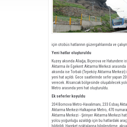
için otobüs hatlarının güzergahlarında ve çalı
Yeni hatlar oluşturuldu
Kuzey aksında Aliağa, Biçerova ve Hatundere ist
Aktarma ile Egekent Aktarma Merkezi arasında 
aksında ise Torbalı (Tepeköy Aktarma Merkezi)
yeni hat açıldı. Gece saatlerinde sefer yapan 2
verecek. Alsancak bölgesinde oluşabilecek yo
Metro arasında yeni hat oluşturuldu.
Ek seferler koyuldu
204 Bornova Metro-Havalimanı, 233 Esbaş Aktar
Aktarma Merkezi-Halkapınar Metro, 470 numara
Aktarma Merkezi - Şirinyer Aktarma Merkezi hatla
yolcu yoğunluğu azaldığı için bu hatlardaki araçl
bildirildi. Hareket noktalarına bilgilendirme, aks