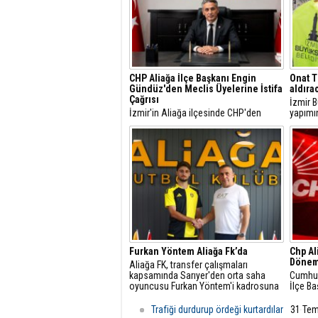
CHP Aliağa İlçe Başkanı Engin
Onat T
Gündüz'den Meclis Üyelerine İstifa
aldıra
Çağrısı
İzmir B
İzmir'in Aliağa ilçesinde CHP'den
yapımı
ayrılan ve ayrılması gündemde olan
tamaml
belediye meclis üyelerine tepki
arasın
gösteren CHP Aliağa İlçe Başkanı
dakika
Engin Gündüz, yazılı bir açıklama
yaparak meclis üyeliği görevlerinden
de istifa edilmesini istedi.
Furkan Yöntem Aliağa Fk’da
Chp Al
Dönem
​Aliağa FK, transfer çalışmaları
kapsamında Sarıyer'den orta saha
Cumhuri
oyuncusu Furkan Yöntem'i kadrosuna
İlçe Ba
dâhil etti.
Gündüz
yaptığı
Trafiği durdurup ördeği kurtardılar
31 Te