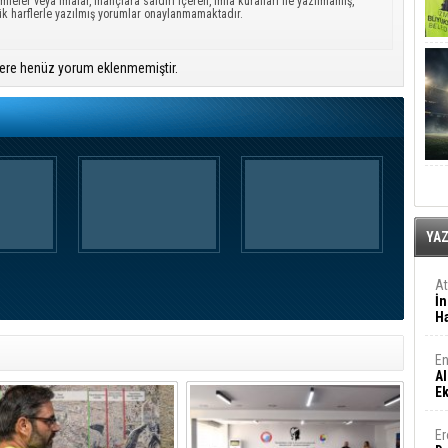
mleler veya imalar, inançlara saldırı içeren, imla kuralları ile yazılmamış,
ük harflerle yazılmış yorumlar onaylanmamaktadır.
ere henüz yorum eklenmemiştir.
YA
A
İn
Ha
En
Al
E
Er