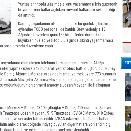
Yurttaşların toplu ulaşımda sıkıntı yaşamaması için güzergah
boyunca yeni hatlar açılırken mevcut hatlardaki sefer sıklığı
da artırıldı.
Kamu çalışanlarının ülke genelindeki bir günlük iş bırakma
eylemine TCDD personeli de katıldı. Grev nedeniyle 18
Ağustos Pazartesi günü İZBAN seferleri durdu. İzmir
Büyükşehir Belediyesi toplu ulaşımda sıkıntı yaşanmaması
şma programında düzenleme yaptı.
asyonlarına olan ulaşım talebinin karşılanması amacı ile Aliağa
FOT
sefer yapmak üzere 843 numaralı yeni otobüs hattı oluşturuldu. Güney
 ile Sarnıç Aktarma Merkezi arasında hizmet vermek üzere 773 numaralı
00 numaralı Mavişehir Aktarma-Havalimanı hattı gün içerisinde de hizmet
lcu yoğunluğunun önlenmesi amacıyla Lozan Meydanı ile Halkapınar
De
ma Merkezi – Konak, 484 Yeşilbağlar – Konak, 418 numaralı Şirinyer
Al
lı Tınaztepe-Lozan Meydanı, 515 Tınaztepe - EVKA3 Metro, 818 Esbaş
rına ilave servisler tahsis edildi. İZBAN istasyonu bağlantılı hatlarda
arın anlık olarak bölgede ihtiyaç duyulan diğer hatlara yönlendirildiği
aklıkların tespiti ve çözümü için personel görevlendirildi.