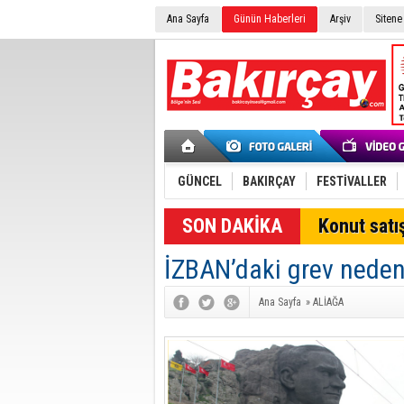
Ana Sayfa
Günün Haberleri
Arşiv
Sitene
GÜNCEL
BAKIRÇAY
FESTİVALLER
SON DAKİKA
Konut satış
İZBAN’daki grev neden
Ana Sayfa
»
ALİAĞA