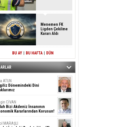
Menemen FK
Ligden Çekilme
Kararı Aldı
BU AY
|
BU HAFTA
|
DÜN
ZARLAR
ta ATUN
giliz Dönemindeki Dini
klarımız
gin CİVAN
lah Bizi Akdeniz İnsanının
konomik Kararlarından Korusun!
ol MARAŞLI