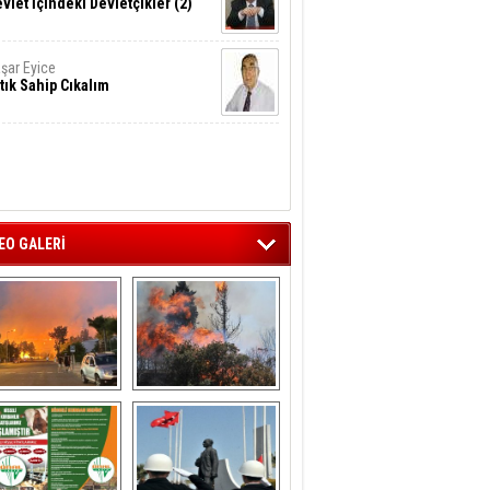
vlet İçindeki Devletçikler (2)
şar Eyice
tık Sahip Cıkalım
EO GALERİ
liağa ‘da  otluk 
Aliağa'nın Ciğerleri 
alanda çıkan 
Yandı
yangın evlere 
sıçramadan 
söndürüldü