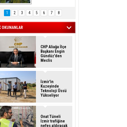
Hasan Eser'in 
Objektifinden
1
2
3
4
5
6
7
8
K OKUNANLAR
CHP Aliağa İlçe
Başkanı Engin
Gündüz'den
Meclis
Üyelerine İstifa
Çağrısı
İzmir'in
Kuzeyinde
Teknoloji Üssü
Yükseliyor
Onat Tüneli
İzmir trafiğine
nefes aldıracak