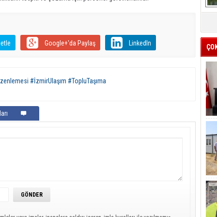
etle
Google+'da Paylaş
LinkedIn
ÇO
zenlemesi #İzmirUlaşım #TopluTaşıma
arı