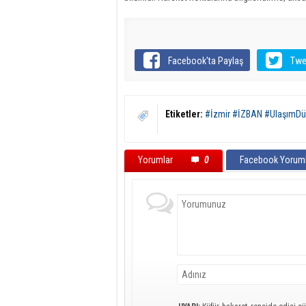
Facebook'ta Paylaş
Twe
Etiketler:
#İzmir #İZBAN #UlaşımDü
Yorumlar
0
Facebook Yoruml