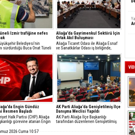
De
Ya
Ar
üneli İzmir trafiğine nefes
Aliağa'da Gayrimenkul Sektörü İçin
cak
Ortak Akıl Buluşması
üyükşehir Belediyesi’nin
Aliağa Ticaret Odası ile Aliağa Esnaf
nı sürdürdüğü Buca Onat Tüneli
ve Sanatkârlar Odası iş birliğinde,
andığında, Buca ile Bornova
ilçede faaliyet gösteren gayrimenkul
daki ulaşım 45 dakikadan 10
danışmanlarıyla sektörel istişare
ya inecek.
toplantısı gerçekleştirildi.
VİD
iağa'da Engin Gündüz
AK Parti Aliağa’da Genişletilmiş İlçe
A
i Resmen Başladı
Danışma Meclisi Yapıldı
yet Halk Partisi (CHP) Aliağa
AK Parti Aliağa İlçe Başkanlığı
şkanlığı görevine atanan Engin
tarafından düzenlenen Genişletilmiş
, sosyal medya hesabından
İlçe Danışma Meclisi Toplantısı,
 açıklamayla yeni döneme ilişkin
partililerin ve teşkilat mensuplarının
mmuz 2026 Cuma 10:57