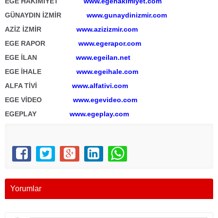
EGE HÂKİMİYET
www.egehakimiyet.com
GÜNAYDIN İZMİR
www.gunaydinizmir.com
AZİZ İZMİR
www.azizizmir.com
EGE RAPOR
www.egerapor.com
EGE İLAN
www.egeilan.net
EGE İHALE
www.egeihale.com
ALFA TİVİ
www.alfativi.com
EGE VİDEO
www.egevideo.com
EGEPLAY
www.egeplay.com
Yorumlar