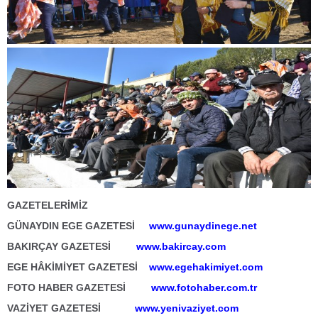
GAZETELERİMİZ
GÜNAYDIN EGE GAZETESİ
www.gunaydinege.net
BAKIRÇAY GAZETESİ
www.bakircay.com
EGE HÂKİMİYET GAZETESİ
www.egehakimiyet.com
FOTO HABER GAZETESİ
www.fotohaber.com.tr
VAZİYET GAZETESİ
www.yenivaziyet.com