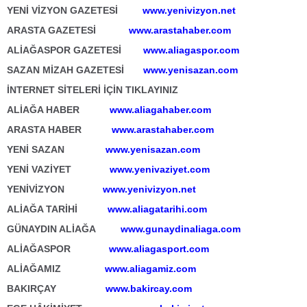
YENİ VİZYON GAZETESİ
www.yenivizyon.net
ARASTA GAZETESİ
www.arastahaber.com
ALİAĞASPOR GAZETESİ
www.aliagaspor.com
SAZAN MİZAH GAZETESİ
www.yenisazan.com
İNTERNET SİTELERİ İÇİN TIKLAYINIZ
ALİAĞA HABER
www.aliagahaber.com
ARASTA HABER
www.arastahaber.com
YENİ SAZAN
www.yenisazan.com
YENİ VAZİYET
www.yenivaziyet.com
YENİVİZYON
www.yenivizyon.net
ALİAĞA TARİHİ
www.aliagatarihi.com
GÜNAYDIN ALİAĞA
www.gunaydinaliaga.com
ALİAĞASPOR
www.aliagasport.com
ALİAĞAMIZ
www.aliagamiz.com
BAKIRÇAY
www.bakircay.com