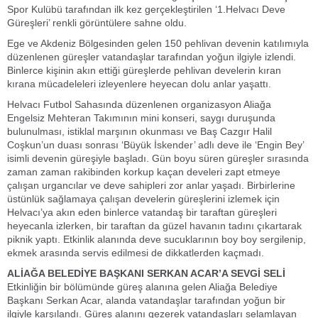
Spor Kulübü tarafından ilk kez gerçekleştirilen ‘1.Helvacı Deve
Güreşleri’ renkli görüntülere sahne oldu.
Ege ve Akdeniz Bölgesinden gelen 150 pehlivan devenin katılımıyla
düzenlenen güreşler vatandaşlar tarafından yoğun ilgiyle izlendi.
Binlerce kişinin akın ettiği güreşlerde pehlivan develerin kıran
kırana mücadeleleri izleyenlere heyecan dolu anlar yaşattı.
Helvacı Futbol Sahasında düzenlenen organizasyon Aliağa
Engelsiz Mehteran Takımının mini konseri, saygı duruşunda
bulunulması, istiklal marşının okunması ve Baş Cazgır Halil
Coşkun’un duası sonrası ‘Büyük İskender’ adlı deve ile ‘Engin Bey’
isimli devenin güreşiyle başladı. Gün boyu süren güreşler sırasında
zaman zaman rakibinden korkup kaçan develeri zapt etmeye
çalışan urgancılar ve deve sahipleri zor anlar yaşadı. Birbirlerine
üstünlük sağlamaya çalışan develerin güreşlerini izlemek için
Helvacı’ya akın eden binlerce vatandaş bir taraftan güreşleri
heyecanla izlerken, bir taraftan da güzel havanın tadını çıkartarak
piknik yaptı. Etkinlik alanında deve sucuklarının boy boy sergilenip,
ekmek arasında servis edilmesi de dikkatlerden kaçmadı.
ALİAĞA BELEDİYE BAŞKANI SERKAN ACAR’A SEVGİ SELİ
Etkinliğin bir bölümünde güreş alanına gelen Aliağa Belediye
Başkanı Serkan Acar, alanda vatandaşlar tarafından yoğun bir
ilgiyle karşılandı. Güreş alanını gezerek vatandaşları selamlayan