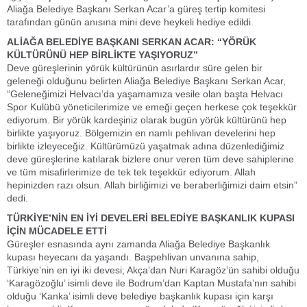
Aliağa Belediye Başkanı Serkan Acar’a güreş tertip komitesi
tarafından günün anısına mini deve heykeli hediye edildi.
ALİAĞA BELEDİYE BAŞKANI SERKAN ACAR: “YÖRÜK
KÜLTÜRÜNÜ HEP BİRLİKTE YAŞIYORUZ”
Deve güreşlerinin yörük kültürünün asırlardır süre gelen bir
geleneği olduğunu belirten Aliağa Belediye Başkanı Serkan Acar,
“Geleneğimizi Helvacı’da yaşamamıza vesile olan başta Helvacı
Spor Kulübü yöneticilerimize ve emeği geçen herkese çok teşekkür
ediyorum. Bir yörük kardeşiniz olarak bugün yörük kültürünü hep
birlikte yaşıyoruz. Bölgemizin en namlı pehlivan develerini hep
birlikte izleyeceğiz. Kültürümüzü yaşatmak adına düzenlediğimiz
deve güreşlerine katılarak bizlere onur veren tüm deve sahiplerine
ve tüm misafirlerimize de tek tek teşekkür ediyorum. Allah
hepinizden razı olsun. Allah birliğimizi ve beraberliğimizi daim etsin”
dedi.
TÜRKİYE’NİN EN İYİ DEVELERİ BELEDİYE BAŞKANLIK KUPASI
İÇİN MÜCADELE ETTİ
Güreşler esnasında aynı zamanda Aliağa Belediye Başkanlık
kupası heyecanı da yaşandı. Başpehlivan unvanına sahip,
Türkiye’nin en iyi iki devesi; Akça’dan Nuri Karagöz’ün sahibi olduğu
‘Karagözoğlu’ isimli deve ile Bodrum’dan Kaptan Mustafa’nın sahibi
olduğu ‘Kanka’ isimli deve belediye başkanlık kupası için karşı