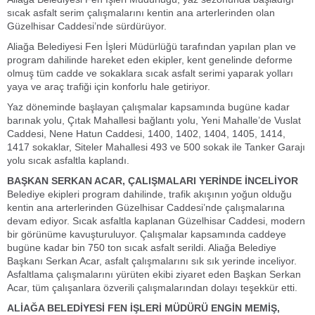
sıcak asfalt serim çalışmalarını kentin ana arterlerinden olan
Güzelhisar Caddesi’nde sürdürüyor.
Aliağa Belediyesi Fen İşleri Müdürlüğü tarafından yapılan plan ve
program dahilinde hareket eden ekipler, kent genelinde deforme
olmuş tüm cadde ve sokaklara sıcak asfalt serimi yaparak yolları
yaya ve araç trafiği için konforlu hale getiriyor.
Yaz döneminde başlayan çalışmalar kapsamında bugüne kadar
barınak yolu, Çıtak Mahallesi bağlantı yolu, Yeni Mahalle’de Vuslat
Caddesi, Nene Hatun Caddesi, 1400, 1402, 1404, 1405, 1414,
1417 sokaklar, Siteler Mahallesi 493 ve 500 sokak ile Tanker Garajı
yolu sıcak asfaltla kaplandı.
BAŞKAN SERKAN ACAR, ÇALIŞMALARI YERİNDE İNCELİYOR
Belediye ekipleri program dahilinde, trafik akışının yoğun olduğu
kentin ana arterlerinden Güzelhisar Caddesi’nde çalışmalarına
devam ediyor. Sıcak asfaltla kaplanan Güzelhisar Caddesi, modern
bir görünüme kavuşturuluyor. Çalışmalar kapsamında caddeye
bugüne kadar bin 750 ton sıcak asfalt serildi. Aliağa Belediye
Başkanı Serkan Acar, asfalt çalışmalarını sık sık yerinde inceliyor.
Asfaltlama çalışmalarını yürüten ekibi ziyaret eden Başkan Serkan
Acar, tüm çalışanlara özverili çalışmalarından dolayı teşekkür etti.
ALİAĞA BELEDİYESİ FEN İŞLERİ MÜDÜRÜ ENGİN MEMİŞ,