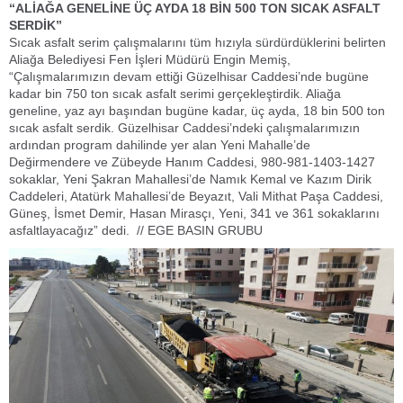
“ALİAĞA GENELİNE ÜÇ AYDA 18 BİN 500 TON SICAK ASFALT
SERDİK”
Sıcak asfalt serim çalışmalarını tüm hızıyla sürdürdüklerini belirten
Aliağa Belediyesi Fen İşleri Müdürü Engin Memiş,
“Çalışmalarımızın devam ettiği Güzelhisar Caddesi’nde bugüne
kadar bin 750 ton sıcak asfalt serimi gerçekleştirdik. Aliağa
geneline, yaz ayı başından bugüne kadar, üç ayda, 18 bin 500 ton
sıcak asfalt serdik. Güzelhisar Caddesi’ndeki çalışmalarımızın
ardından program dahilinde yer alan Yeni Mahalle’de
Değirmendere ve Zübeyde Hanım Caddesi, 980-981-1403-1427
sokaklar, Yeni Şakran Mahallesi’de Namık Kemal ve Kazım Dirik
Caddeleri, Atatürk Mahallesi’de Beyazıt, Vali Mithat Paşa Caddesi,
Güneş, İsmet Demir, Hasan Mirasçı, Yeni, 341 ve 361 sokaklarını
asfaltlayacağız” dedi. // EGE BASIN GRUBU