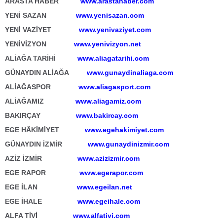
ARASTA HABER
www.arastahaber.com
YENİ SAZAN
www.yenisazan.com
YENİ VAZİYET
www.yenivaziyet.com
YENİVİZYON
www.yenivizyon.net
ALİAĞA TARİHİ
www.aliagatarihi.com
GÜNAYDIN ALİAĞA
www.gunaydinaliaga.com
ALİAĞASPOR
www.aliagasport.com
ALİAĞAMIZ
www.aliagamiz.com
BAKIRÇAY
www.bakircay.com
EGE HÂKİMİYET
www.egehakimiyet.com
GÜNAYDIN İZMİR
www.gunaydinizmir.com
AZİZ İZMİR
www.azizizmir.com
EGE RAPOR
www.egerapor.com
EGE İLAN
www.egeilan.net
EGE İHALE
www.egeihale.com
ALFA TİVİ
www.alfativi.com