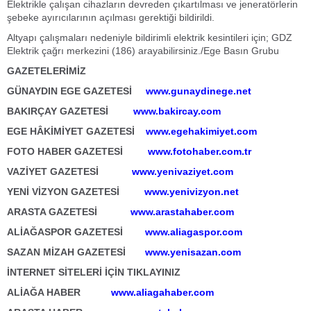
Elektrikle çalışan cihazların devreden çıkartılması ve jeneratörlerin
şebeke ayırıcılarının açılması gerektiği bildirildi.
Altyapı çalışmaları nedeniyle bildirimli elektrik kesintileri için; GDZ
Elektrik çağrı merkezini (186) arayabilirsiniz./Ege Basın Grubu
GAZETELERİMİZ
GÜNAYDIN EGE GAZETESİ
www.gunaydinege.net
BAKIRÇAY GAZETESİ
www.bakircay.com
EGE HÂKİMİYET GAZETESİ
www.egehakimiyet.com
FOTO HABER GAZETESİ
www.fotohaber.com.tr
VAZİYET GAZETESİ
www.yenivaziyet.com
YENİ VİZYON GAZETESİ
www.yenivizyon.net
ARASTA GAZETESİ
www.arastahaber.com
ALİAĞASPOR GAZETESİ
www.aliagaspor.com
SAZAN MİZAH GAZETESİ
www.yenisazan.com
İNTERNET SİTELERİ İÇİN TIKLAYINIZ
ALİAĞA HABER
www.aliagahaber.com