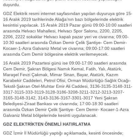
duyurdu.
GDZ Elektrik resmi internet sayfasından yapılan duyuruya göre 15-
16 Aralık 2019 tarihlerinde Aliağa’nın bazı bölgelerinde elektrik
kesintisi yapılacak. 15 Aralık 2019 Pazar günü 09:00-10:00 saatleri
arasında Helvacı Mahallesi, Helvacı Spor Salonu, 2200, 2205,
2206, 2222 sokaklar Helvacı kapalı pazar yeri ve civarına; 09:00-
10:30 saatleri arasında Özkan Demir Çelik Şantiye- Cem Demir-
Kocaer-1-Azra Galvaniz Metal ve civarına; 09:00-17:00 saatleri
arasında Cem Demir bölgesine elektrik verilemeyecek.
16 Aralık 2019 Pazartesi günü ise 09:00-17:00 saatleri arasında
Cem Demir, Şakran Bölgesi Namık Kemal, Fatih, Yalı, Atatürk,
Maraşel Fevzi Çakmak, Mimar Sinan, Bayar, Atatürk, Kazım
Karabekir Caddeleri, Petrol Ofisi, Orman Müdürlüğü-Sağlık Ocağı-
Tekstil-Şakran Otel-Muhtar Emir Ali Caddesi, 3136-3135-3148-311-
3317-3115-333-3119-3128-3186-3208-3211-3212-3213-3207-
3165-3148-3142, 3143-3136-3167-3301-3017 Yeni Şakran
Belediyesi-Ziraat Bankası ve civarında; 17:00-18:30 saatleri
arasında Özkan Demir Çelik Şantiye- Cem Demir- Kocaer-1-Azra
Galvaniz Metal bölgelerinde kesinti uygulanacak.
GDZ ELEKTRİKTEN ÖNEMLİ HATIRLATMA
GDZ İzmir İl Müdürlüğü yaptığı açıklamada, kesinti öncesinde;