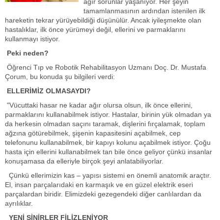
ağır sorunlar yaşanıyor. Her şeyin
tamamlanmasının ardından istenilen ilk
hareketin tekrar yürüyebildiği düşünülür. Ancak iyileşmekte olan
hastalıklar, ilk önce yürümeyi değil, ellerini ve parmaklarını
kullanmayı istiyor.
Peki neden?
Öğrenci Tıp ve Robotik Rehabilitasyon Uzmanı Doç. Dr. Mustafa
Çorum, bu konuda şu bilgileri verdi:
ELLERİMİZ OLMASAYDI?
"Vücuttaki hasar ne kadar ağır olursa olsun, ilk önce ellerini,
parmaklarını kullanabilmek istiyor. Hastalar, birinin yük olmadan ya
da herkesin olmadan saçını taramak, dişlerini fırçalamak, toplam
ağzına götürebilmek, şişenin kapasitesini açabilmek, cep
telefonunu kullanabilmek, bir kapıyı kolunu açabilmek istiyor. Çoğu
hasta için ellerini kullanabilmek tan bile önce geliyor çünkü insanlar
konuşamasa da elleriyle birçok şeyi anlatabiliyorlar.
Çünkü ellerimizin kas – yapısı sistemi en önemli anatomik araçtır.
El, insan parçalarıdaki en karmaşık ve en güzel elektrik eseri
parçalardan biridir. Elimizdeki gezegendeki diğer canlılardan da
ayrılıklar.
YENİ SİNİRLER FİLİZLENİYOR