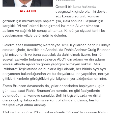
Önemli bir konu hakkında
Ata ATUN
uyuşmazlık içinde olan iki devlet
söz konusu sorunlu konuyu
çözmek için müzakereye başlamışsa, illaki sonuca ulaşmak için
karşılıklı “Al-ver” süreci içine girmesi lazımdır. Al-ver olmazsa
adilane ve sağlıklı bir sonuç alınamaz. Ki, dünya siyaset tarihi bu
uygulamanın yüzlerce örneği ile doludur.
Gelelim esas konumuza; Neredeyse 1890’lı yıllardan beridir Türkiye
sınırları içinde, özellikle de Anadolu’da Rahip Andrew Craig Brunson
gibi misyonerlik ve buna casusluk da dahil olmak üzere, her tür
sosyal faaliyette bulunan yüzlerce ABD’li din adamı ve din adamı
kisvesi altında ajanların görev yaptığını bilmeyen yoktur. Milli
İstihbarat Teşkilatında da bunlarla ilgili olarak, her birinin ayrı ayrı
dosyasının bulunduğundan ve bu dosyalarda, ne yaptıkları, nereye
gittikleri, kimlerle görüştükleri gibi bilgilerin yer aldığından eminim.
Zaten Brunson davasında da, yıllar öncesinden başlayarak, gün
gün, saat saat Rahip Brunson’un nerede, ne gibi faaliyetlerde
bulunduğu mahkemeye sunuldu. Belli ki kişisel bazda ve dijital
olarak çok iyi takip edilmiş ve kontrol altında tutulmuş, her tür
faaliyeti kayıt altına alınmış.
Türkiye bana göre, 20 yılı aşkın süredir Türkiye'de yaşayan Rahip