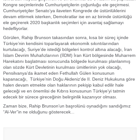
Kongre seçimlerinde Cumhuriyetçilerin çoğunluğu ele geçirmesi.
Cumhuriyetçiler Senato’ya ilaveten Kongrede de üstünlüklerini
devam ettirmek isterken, Demokratlar ise en az birinde üstünlüğü
ele geçirerek 2020 başkanlık seçimleri için avantaj sağlamayı
hedefliyorlar.
Görülen, Rahip Brunson takasından sonra, kısa bir süreç içinde
Türkiye’nin kendisini toparlayarak ekonomik sıkıntılarından
kurtulacağı, Suriye’de istediği bölgeleri kontrol altına alacağı, İran
İslam Devrim Muhafızlarının (İİDM) İran Kürt bölgesinde Muharrem
Harekatını başlatması sonucunda bölgede kurulması planlanmış
olan sözde Kürt Devletinin kurulması ümitlerinin yok olacağı,
Pensilvanya’da ikamet eden Fethullah Gülen konusunun
kapanacağı, Türkiye’nin Doğu Akdeniz’de II. Deniz Hukukuna göre
halen devam etmekte olan haklarının pekişip kabul edilir hale
geleceği ve en önemlisi de Kıbrıs konusunun Türkiye’yi tatmin
edecek bir sürece gireceğinin belirginlik kazanıyor olması.
Zaman bize, Rahip Brunson’un başrolünü oynadığını sandığımız
“Al-Ver”in ne olduğunu gösterecek...