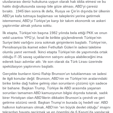
uluslararası deniz hukukuna uygun olarak hak iddia etmesi ve bu
hakkı doğrultusunda savaşı bile göze alması, ABD’yi çaresiz
bıraktı. 1945’den sonra ilk defa, Rusya ve Çin’in dışında bir ülkenin
ABD’ye kafa tutmaya başlaması ve taleplerini yerine getirmek
istememesi, ABD’yi Türkiye’ye karşı bir takım ekonomik ve askeri
yaptırımlar almak yoluna soktu.
İlk etapta, Türkiye’nin başına 1982 yılında bela ettiği PKK ve onun
vekil uzantısı YPG’yi, İsrail ile birlikte güçlendirerek Türkiye’nin
Suriye’deki varlığını zora sokmak girişimlerini başlattı. Türkiye’nin,
Pensilvanya’da ikamet eden Fethullah Gülen’in iadesi talebine
olumlu yanıt vermedi. İkinci etapta Türkiye’nin de yapımında ortak
olduğu F-35 savaş uçaklarının satışını askıya alabileceğini ima
ederek bazı adımlar attı. Ve son olarak da Türk Lirası üzerinde
spekülasyon yaptırımını başlattı.
Gerçekte bunların tümü Rahip Brunson’un tutuklanması ve iadesi
ile ilgili konular değil. Brunson, ABD’nin ve Türkiye’nin aralarındaki
birike birike dağ haline gelmiş olan sorunların çözümü için sadece
bir bahane. Başkan Trump, Türkiye ile ABD arasında yaşanan
sorunları tamamen ABD kamuoyunun bilgisi dışında tutarak, sadık
birer Hıristiyan olan ABD’lilerin dikkatini Brunson’a çevirdi ve geri
getirme sözünü verdi. Başkan Trump’ın burada üç hedefi var: ABD
halkının kahramanı olmak, ABD’nin “en büyük devlet olduğu” imajını
tekrardan hayata geçirmek ve en önemlisi de 6 Kasım’da yapılacak