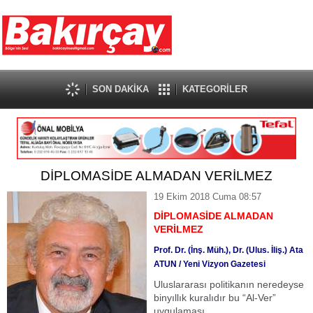
SON DAKİKA
KATEGORİLER
DİPLOMASİDE ALMADAN VERİLMEZ
19 Ekim 2018 Cuma 08:57
DİPLOMASİDE ALMADAN
VERİLMEZ
Prof. Dr. (İnş. Müh.), Dr. (Ulus. İliş.) Ata
ATUN / Yeni Vizyon Gazetesi
Uluslararası politikanın neredeyse
binyıllık kuralıdır bu “Al-Ver”
uygulaması.