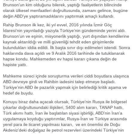
Brunson’un kim olduğunu bilerek, yaptığı faaliyetlerin bilincinde
olarak ülkesel menfaatleri doğrultusunda, zamanı gelince, bugüne
değin ABD’ye yaptıramadıklarını yaptırmak amaçlı kullandı.
Rahip Brunson ilk kez, iki yıl evvel, 2016 yılında İzmir Göç
İdaresi'nin yayınladığı yazıyla Türkiye’nin gündeminde yerini aldı.
Brunson’un ve eşinin, misyonerlik yaptığı, yurt dışından kendilerine
kaynak aktarıldığı ve milli güvenliği tehdit eden girişimlerde
bulundukları iddia edildi. İlk başta sınır dışı edilmeleri istendi. Sonra
haklarında dava açıldı ve 9 Aralık 2016 tarihinde de tutuklanarak
hapse kondu. Mahkemeden ev hapsi kararı çıkana değin de
hapiste yattı.
Mahkeme süreci içinde soruşturma verileri ciddi boyutlara ulaşınca
ABD devreye girdi ve Rahibin iadesini talep etmeye başladı.
Türkiye’nin ABD ile pazarlık yapmak için belirlediği kritik aşama ve
hedef de buydu.
Konuyu biraz daha açacak olursak, Türkiye’nin Rusya ile bölgesel
çıkarlar doğrultusundaki ilişkileri, S400 alım kararı, TANAP hattı,
Türk akımı hattı, İran ile başlatılan siyasi işbirliği, ABD’nin İran’a
uygulamaya koyduğu yaptırımlar, Rusya-İran ve Türkiye arasında
yerel para ile ticaret yapılması kararı, ve en önemlisi de Doğu
Akdeniz’deki doğalgaz ile petrol rezervleri üzerindeki Türkiye’nin