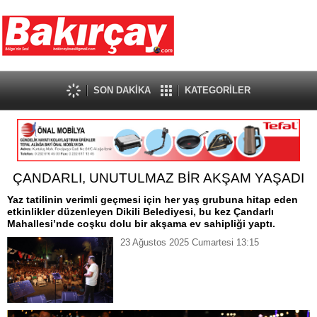
SON DAKİKA
KATEGORİLER
ÇANDARLI, UNUTULMAZ BİR AKŞAM YAŞADI
Yaz tatilinin verimli geçmesi için her yaş grubuna hitap eden
etkinlikler düzenleyen Dikili Belediyesi, bu kez Çandarlı
Mahallesi’nde coşku dolu bir akşama ev sahipliği yaptı.
23 Ağustos 2025 Cumartesi 13:15