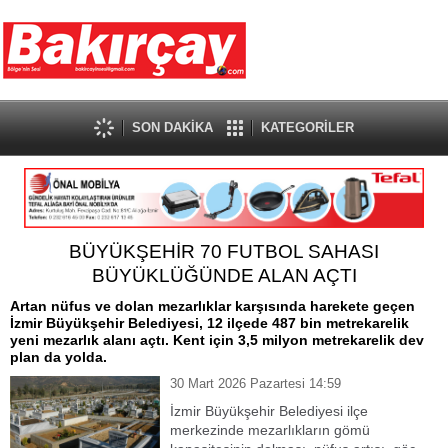
SON DAKİKA
KATEGORİLER
BÜYÜKŞEHİR 70 FUTBOL SAHASI
BÜYÜKLÜĞÜNDE ALAN AÇTI
Artan nüfus ve dolan mezarlıklar karşısında harekete geçen
İzmir Büyükşehir Belediyesi, 12 ilçede 487 bin metrekarelik
yeni mezarlık alanı açtı. Kent için 3,5 milyon metrekarelik dev
plan da yolda.
30 Mart 2026 Pazartesi 14:59
İzmir Büyükşehir Belediyesi ilçe
merkezinde mezarlıkların gömü