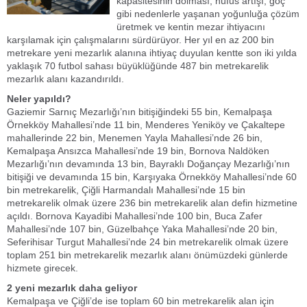
kapasitesinin dolması, nüfus artışı, göç
gibi nedenlerle yaşanan yoğunluğa çözüm
üretmek ve kentin mezar ihtiyacını
karşılamak için çalışmalarını sürdürüyor. Her yıl en az 200 bin
metrekare yeni mezarlık alanına ihtiyaç duyulan kentte son iki yılda
yaklaşık 70 futbol sahası büyüklüğünde 487 bin metrekarelik
mezarlık alanı kazandırıldı.
Neler yapıldı?
Gaziemir Sarnıç Mezarlığı’nın bitişiğindeki 55 bin, Kemalpaşa
Örnekköy Mahallesi’nde 11 bin, Menderes Yeniköy ve Çakaltepe
mahallerinde 22 bin, Menemen Yayla Mahallesi’nde 26 bin,
Kemalpaşa Ansızca Mahallesi’nde 19 bin, Bornova Naldöken
Mezarlığı’nın devamında 13 bin, Bayraklı Doğançay Mezarlığı’nın
bitişiği ve devamında 15 bin, Karşıyaka Örnekköy Mahallesi’nde 60
bin metrekarelik, Çiğli Harmandalı Mahallesi’nde 15 bin
metrekarelik olmak üzere 236 bin metrekarelik alan defin hizmetine
açıldı. Bornova Kayadibi Mahallesi’nde 100 bin, Buca Zafer
Mahallesi’nde 107 bin, Güzelbahçe Yaka Mahallesi’nde 20 bin,
Seferihisar Turgut Mahallesi’nde 24 bin metrekarelik olmak üzere
toplam 251 bin metrekarelik mezarlık alanı önümüzdeki günlerde
hizmete girecek.
2 yeni mezarlık daha geliyor
Kemalpaşa ve Çiğli’de ise toplam 60 bin metrekarelik alan için