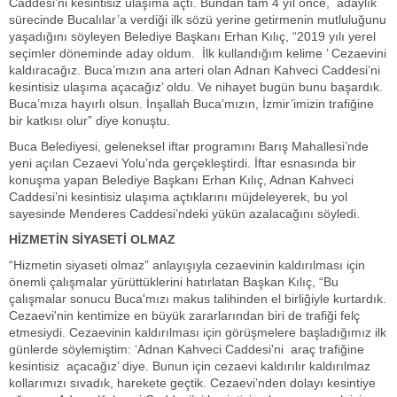
Caddesi’ni kesintisiz ulaşıma açtı. Bundan tam 4 yıl önce, adaylık
sürecinde Bucalılar’a verdiği ilk sözü yerine getirmenin mutluluğunu
yaşadığını söyleyen Belediye Başkanı Erhan Kılıç, “2019 yılı yerel
seçimler döneminde aday oldum. İlk kullandığım kelime ’ Cezaevini
kaldıracağız. Buca’mızın ana arteri olan Adnan Kahveci Caddesi’ni
kesintisiz ulaşıma açacağız’ oldu. Ve nihayet bugün bunu başardık.
Buca’mıza hayırlı olsun. İnşallah Buca’mızın, İzmir’imizin trafiğine
bir katkısı olur” diye konuştu.
Buca Belediyesi, geleneksel iftar programını Barış Mahallesi’nde
yeni açılan Cezaevi Yolu’nda gerçekleştirdi. İftar esnasında bir
konuşma yapan Belediye Başkanı Erhan Kılıç, Adnan Kahveci
Caddesi’ni kesintisiz ulaşıma açtıklarını müjdeleyerek, bu yol
sayesinde Menderes Caddesi’ndeki yükün azalacağını söyledi.
HİZMETİN SİYASETİ OLMAZ
“Hizmetin siyaseti olmaz” anlayışıyla cezaevinin kaldırılması için
önemli çalışmalar yürüttüklerini hatırlatan Başkan Kılıç, “Bu
çalışmalar sonucu Buca'mızı makus talihinden el birliğiyle kurtardık.
Cezaevi'nin kentimize en büyük zararlarından biri de trafiği felç
etmesiydi. Cezaevinin kaldırılması için görüşmelere başladığımız ilk
günlerde söylemiştim: ‘Adnan Kahveci Caddesi'ni araç trafiğine
kesintisiz açacağız’ diye. Bunun için cezaevi kaldırılır kaldırılmaz
kollarımızı sıvadık, harekete geçtik. Cezaevi’nden dolayı kesintiye