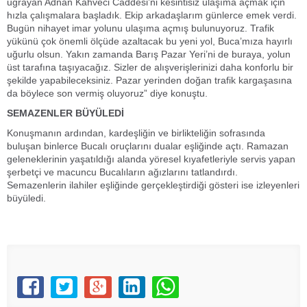
uğrayan Adnan Kahveci Caddesi’ni kesintisiz ulaşıma açmak için
hızla çalışmalara başladık. Ekip arkadaşlarım günlerce emek verdi.
Bugün nihayet imar yolunu ulaşıma açmış bulunuyoruz. Trafik
yükünü çok önemli ölçüde azaltacak bu yeni yol, Buca’mıza hayırlı
uğurlu olsun. Yakın zamanda Barış Pazar Yeri’ni de buraya, yolun
üst tarafına taşıyacağız. Sizler de alışverişlerinizi daha konforlu bir
şekilde yapabileceksiniz. Pazar yerinden doğan trafik kargaşasına
da böylece son vermiş oluyoruz” diye konuştu.
SEMAZENLER BÜYÜLEDİ
Konuşmanın ardından, kardeşliğin ve birlikteliğin sofrasında
buluşan binlerce Bucalı oruçlarını dualar eşliğinde açtı. Ramazan
geleneklerinin yaşatıldığı alanda yöresel kıyafetleriyle servis yapan
şerbetçi ve macuncu Bucalıların ağızlarını tatlandırdı.
Semazenlerin ilahiler eşliğinde gerçekleştirdiği gösteri ise izleyenleri
büyüledi.