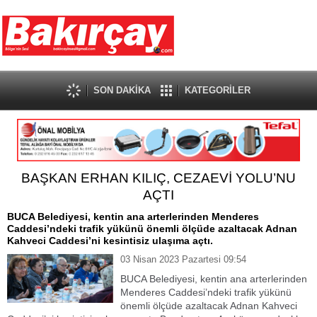
SON DAKİKA
KATEGORİLER
BAŞKAN ERHAN KILIÇ, CEZAEVİ YOLU’NU
AÇTI
BUCA Belediyesi, kentin ana arterlerinden Menderes
Caddesi’ndeki trafik yükünü önemli ölçüde azaltacak Adnan
Kahveci Caddesi’ni kesintisiz ulaşıma açtı.
03 Nisan 2023 Pazartesi 09:54
BUCA Belediyesi, kentin ana arterlerinden
Menderes Caddesi’ndeki trafik yükünü
önemli ölçüde azaltacak Adnan Kahveci