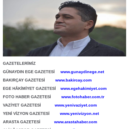
GAZETELERİMİZ
GÜNAYDIN EGE GAZETESİ
www.gunaydinege.net
BAKIRÇAY GAZETESİ
www.bakircay.com
EGE HÂKİMİYET GAZETESİ
www.egehakimiyet.com
FOTO HABER GAZETESİ
www.fotohaber.com.tr
VAZİYET GAZETESİ
www.yenivaziyet.com
YENİ VİZYON GAZETESİ
www.yenivizyon.net
ARASTA GAZETESİ
www.arastahaber.com