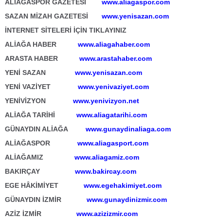
ALİAĞASPOR GAZETESİ
www.aliagaspor.com
SAZAN MİZAH GAZETESİ
www.yenisazan.com
İNTERNET SİTELERİ İÇİN TIKLAYINIZ
ALİAĞA HABER
www.aliagahaber.com
ARASTA HABER
www.arastahaber.com
YENİ SAZAN
www.yenisazan.com
YENİ VAZİYET
www.yenivaziyet.com
YENİVİZYON
www.yenivizyon.net
ALİAĞA TARİHİ
www.aliagatarihi.com
GÜNAYDIN ALİAĞA
www.gunaydinaliaga.com
ALİAĞASPOR
www.aliagasport.com
ALİAĞAMIZ
www.aliagamiz.com
BAKIRÇAY
www.bakircay.com
EGE HÂKİMİYET
www.egehakimiyet.com
GÜNAYDIN İZMİR
www.gunaydinizmir.com
AZİZ İZMİR
www.azizizmir.com