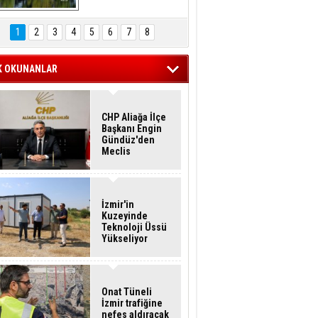
Hasan Eser'in 
Objektifinden
1
2
3
4
5
6
7
8
K OKUNANLAR
CHP Aliağa İlçe
Başkanı Engin
Gündüz'den
Meclis
Üyelerine İstifa
Çağrısı
İzmir'in
Kuzeyinde
Teknoloji Üssü
Yükseliyor
Onat Tüneli
İzmir trafiğine
nefes aldıracak