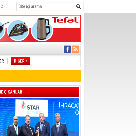
C
rine İstifa
°C
ı
pıldı
 Toplandı
OR
DİĞER »
A.Ş.’Ye İletti
Çağrısı
 hızlı müdahale
'ye Geçti
E ÇIKANLAR