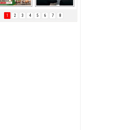
ÖNAL TARIM 
Aliağa'da Polis 
TANITIM FİLMİ
Haftası Kutlandı
1
2
3
4
5
6
7
8