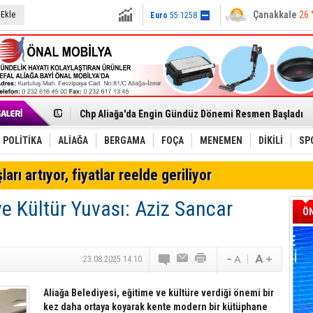
İzmir'in Kuzeyinde Teknoloji Üssü Yükseliyor
Balıkesir
26 °
 Ekle
Dolar
47.6791
CHP Aliağa İlçe Başkanı Engin Gündüz'den Meclis Üyele
Çanakkale
26 
Euro
55.1258
Çağrısı
Onat Tüneli İzmir trafiğine nefes aldıracak
Menemen FK Ligden Çekilme Kararı Aldı
Aliağa'da Gayrimenkul Sektörü İçin Ortak Akıl Buluşmas
Çandarlı’nın yeni Cumhuriyet Meydanı açılıyor
Furkan Yöntem Aliağa Fk’da
Chp Aliağa'da Engin Gündüz Dönemi Resmen Başladı
AK Parti Aliağa’da Genişletilmiş İlçe Danışma Meclisi Ya
SOCAR Türkiye ve TANAP Yönetim Kurulları İstanbul'da
Trafiği durdurup ördeği kurtardılar
POLİTİKA
ALİAĞA
BERGAMA
FOÇA
MENEMEN
DİKİLİ
SP
Alto, İnşaat Sektörünün Taleplerini Gdz Elektrik Dağıtım 
TÜVTÜRK’ten Motosiklet Sürücülerine Hayati Muayene 
ları artıyor, fiyatlar reelde geriliyor
Aliağa'daki yakıt tankeri yangınına İzmir İtfaiyesi’nden
Chp Aliağa'da Toplu İstifa: Yönetim Ve Üyeler Yeni Parti
ve Kültür Yuvası: Aziz Sancar
ÖN
23.08.2025 14:10
Aliağa Belediyesi, eğitime ve kültüre verdiği önemi bir
kez daha ortaya koyarak kente modern bir kütüphane