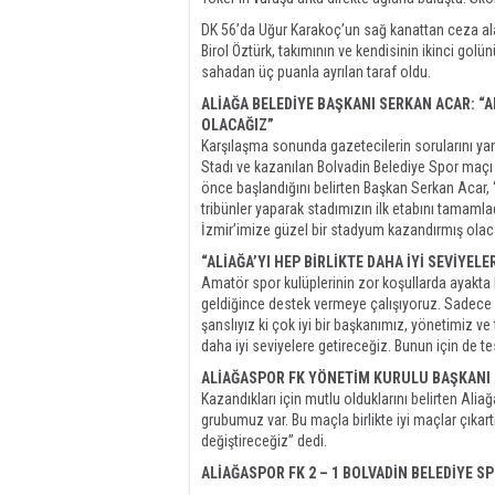
DK 56’da Uğur Karakoç’un sağ kanattan ceza alanı
Birol Öztürk, takımının ve kendisinin ikinci gol
sahadan üç puanla ayrılan taraf oldu.
ALİAĞA BELEDİYE BAŞKANI SERKAN ACAR: “
OLACAĞIZ”
Karşılaşma sonunda gazetecilerin sorularını yan
Stadı ve kazanılan Bolvadin Belediye Spor maçı h
önce başlandığını belirten Başkan Serkan Acar, “
tribünler yaparak stadımızın ilk etabını tamamladı
İzmir’imize güzel bir stadyum kazandırmış olac
“ALİAĞA’YI HEP BİRLİKTE DAHA İYİ SEVİYEL
Amatör spor kulüplerinin zor koşullarda ayakta 
geldiğince destek vermeye çalışıyoruz. Sadece b
şanslıyız ki çok iyi bir başkanımız, yönetimiz ve t
daha iyi seviyelere getireceğiz. Bunun için de t
ALİAĞASPOR FK YÖNETİM KURULU BAŞKANI K
Kazandıkları için mutlu olduklarını belirten Alia
grubumuz var. Bu maçla birlikte iyi maçlar çıka
değiştireceğiz” dedi.
ALİAĞASPOR FK 2 – 1 BOLVADİN BELEDİYE S