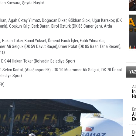
ylan Kavsara, Şeyda Haşlak
lkan, Agah Oktay Yılmaz, Doğacan Diker, Gökhan Sipki, Uğur Karakoç (DK
nlı), Coşkun Kılıç, Berk Baran, Birol Öztürk (DK 86 Caner Şen), Arda
 Hakan Toker, Kamil Yüksel, Ömerül Faruk İşler, Fatih Yılmazlar,
 Ali Selçuk (DK 59 Davut Başer),Ömer Polat (DK 85 Basri Taha Besen),
la)
- DK 44 Hakan Toker (Bolvadin Belediye Spor)
 Selim Kartal, (Aliağaspor FK) - DK 10 Muammer Ali Selçuk, DK 70 Ünsal
YA
elediye Spor)
FK)
A
İn
Ha
En
Al
E
Er