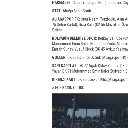
HAKEMLER:
Cihan Yurdagül, Ertuğrul Duran, Ce
STAT:
Aliağa Şehir Stadı
ALİAĞASPOR FK:
Onur Nazmi Terzioğlu, Akın A
75 Selim Kartal), Rıza Bulut(DK 56 Muzaffer Özca
Saltan
BOLVADİN BELEDİYE SPOR:
Berkay Veli Coşkun,
Muhammed Emin Balcı, Emre Can Zorlu, Muammer
Emrah Sunay, Yusuf Çiçek (DK 45 Aykut Yeşilyay
GOLLER:
DK 26-56 Birol Öztürk (Aliağaspor FK) 
SARI KARTLAR:
DK 77 Agah Oktay Yılmaz, DK 90
Yaşar, DK 71 Muhammed Emin Balcı (Bolvadin B
KIRMIZI KART:
DK 83 Coşkun Kılıç (Aliağaspor 
// EGE BASIN GRUBU