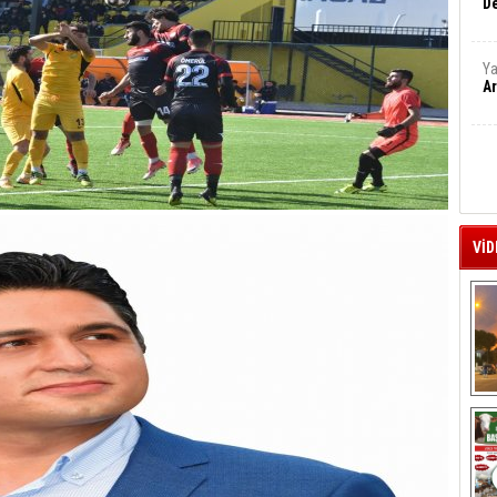
De
Ya
Ar
VİD
A