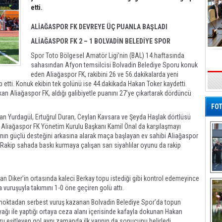
etti.
ALİAĞASPOR FK DEVREYE ÜÇ PUANLA BAŞLADI
ALİAĞASPOR FK 2 – 1 BOLVADİN BELEDİYE SPOR
Spor Toto Bölgesel Amatör Ligi’nin (BAL) 14.haftasında
sahasından Afyon temsilcisi Bolvadin Belediye Sporu konuk
eden Aliağaspor FK, rakibini 26 ve 56.dakikalarda yeni
up etti. Konuk ekibin tek golünü ise 44.dakikada Hakan Toker kaydetti.
kan Aliağaspor FK, aldığı galibiyetle puanını 27’ye çıkartarak dördüncü
FOT
an Yurdagül, Ertuğrul Duran, Ceylan Kavsara ve Şeyda Haşlak dörtlüsü
e Aliağaspor FK Yönetim Kurulu Başkanı Kamil Önal da karşılaşmayı
ftarının güçlü desteğini arkasına alarak maça başlayan ev sahibi Aliağaspor
. Rakip sahada baskı kurmaya çalışan sarı siyahlılar oyunu da rakip
De
n Diker’in ortasında kaleci Berkay topu istediği gibi kontrol edemeyince
Al
fa vuruşuyla takımını 1-0 öne geçiren golü attı.
r noktadan serbest vuruş kazanan Bolvadin Belediye Spor’da topun
yağı ile yaptığı ortaya ceza alanı içerisinde kafayla dokunan Hakan
oru eşitleyen gol aynı zamanda ilk yarının da sonucunu belirledi.