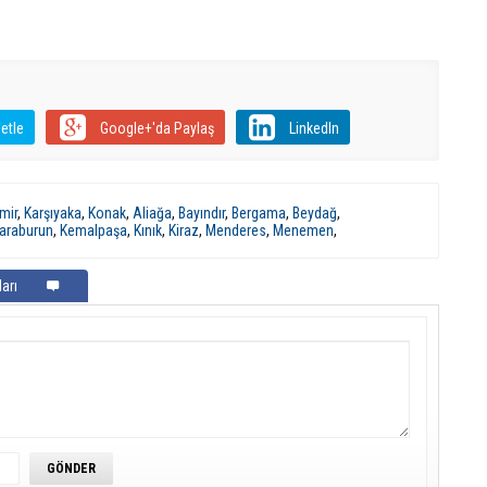
etle
Google+'da Paylaş
LinkedIn
mir
,
Karşıyaka
,
Konak
,
Aliağa
,
Bayındır
,
Bergama
,
Beydağ
,
araburun
,
Kemalpaşa
,
Kınık
,
Kiraz
,
Menderes
,
Menemen
,
arı