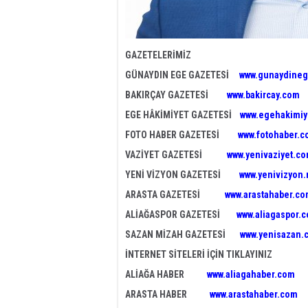
GAZETELERİMİZ
GÜNAYDIN EGE GAZETESİ
www.gunaydineg
BAKIRÇAY GAZETESİ
www.bakircay.com
EGE HÂKİMİYET GAZETESİ
www.egehakimiy
FOTO HABER GAZETESİ
www.fotohaber.c
VAZİYET GAZETESİ
www.yenivaziyet.c
YENİ VİZYON GAZETESİ
www.yenivizyon.
ARASTA GAZETESİ
www.arastahaber.c
ALİAĞASPOR GAZETESİ
www.aliagaspor.
SAZAN MİZAH GAZETESİ
www.yenisazan.
İNTERNET SİTELERİ İÇİN TIKLAYINIZ
ALİAĞA HABER
www.aliagahaber.com
ARASTA HABER
www.arastahaber.com