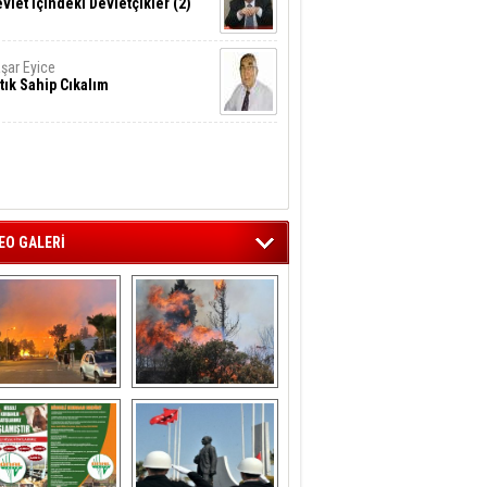
vlet İçindeki Devletçikler (2)
şar Eyice
tık Sahip Cıkalım
EO GALERİ
liağa ‘da  otluk 
Aliağa'nın Ciğerleri 
alanda çıkan 
Yandı
yangın evlere 
sıçramadan 
söndürüldü