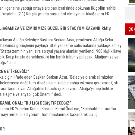
 içerisine yaptığı ortaya altı pas içerisinde dokunan ilk golün sahibi
ünü kaydetti. (2-1) Karşılaşmada başka gol olmayınca Aliağaspor FK
ALİAĞAMIZA VE İZMİRİMİZE GÜZEL BİR STADYUM KAZANDIRMIŞ
ÇO
ıtlayan Aliağa Belediye Başkanı Serkan Acar, yenilenen Aliağa Şehir
akkında görüşlerini paylaştı. Stat yenileme çalışmalarına yaklaşık altı ay
Statta zeminin yanı sıra sosyal yaşam alanları yenilendi. 900 kişilik ilave
k. Karşı tarafa da yaklaşık iki bin kişilik tribün yapılacak. Aliağamıza ve
ağız” dedi.
ERE GETİRECEĞİZ”
kaldığını ifade eden Başkan Serkan Acar, “Belediye olarak elimizden
elediyenin değil tüm Aliağalıların kulübe sahip çıkması gerekiyor. Çok
araftarımız var. Aliağalılar futbolu çok seviyor. Aliağa’yı hep birlikte
esisleşme ve altyapı çok önemli” dedi.
AMİL ÖNAL: “BU LİGİ DEĞİŞTİRECEĞİZ”
ğaspor FK Yönetim Kurulu Başkanı Kamil Önal ise, “Kalabalık bir taraftar
rtmayı temenni ediyorum. Tüm maçlarımızı kazanarak bu ligi
POR