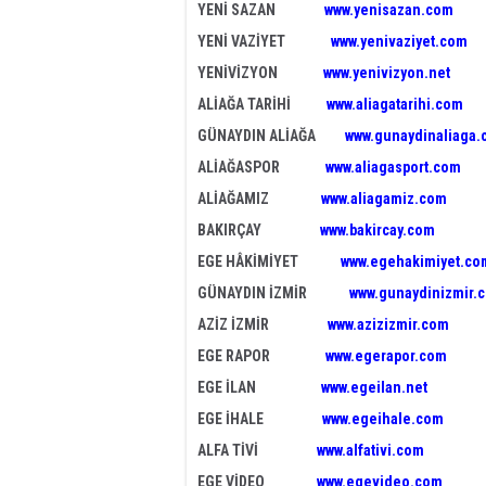
YENİ SAZAN
www.yenisazan.com
YENİ VAZİYET
www.yenivaziyet.com
YENİVİZYON
www.yenivizyon.net
ALİAĞA TARİHİ
www.aliagatarihi.com
GÜNAYDIN ALİAĞA
www.gunaydinaliaga
ALİAĞASPOR
www.aliagasport.com
ALİAĞAMIZ
www.aliagamiz.com
BAKIRÇAY
www.bakircay.com
EGE HÂKİMİYET
www.egehakimiyet.co
GÜNAYDIN İZMİR
www.gunaydinizmir.
AZİZ İZMİR
www.azizizmir.com
EGE RAPOR
www.egerapor.com
EGE İLAN
www.egeilan.net
EGE İHALE
www.egeihale.com
ALFA TİVİ
www.alfativi.com
EGE VİDEO
www.egevideo.com