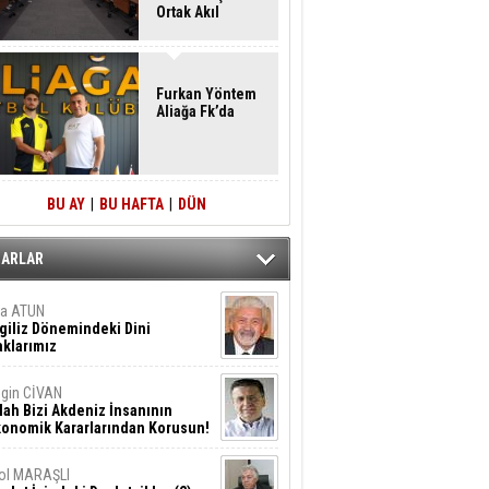
Ortak Akıl
Buluşması
Furkan Yöntem
Aliağa Fk’da
BU AY
|
BU HAFTA
|
DÜN
ZARLAR
ta ATUN
giliz Dönemindeki Dini
klarımız
gin CİVAN
lah Bizi Akdeniz İnsanının
konomik Kararlarından Korusun!
ol MARAŞLI