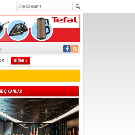
C
°C
ı
OR
DİĞER »
pıldı
 Toplandı
A.Ş.’Ye İletti
Çağrısı
E ÇIKANLAR
 hızlı müdahale
'ye Geçti