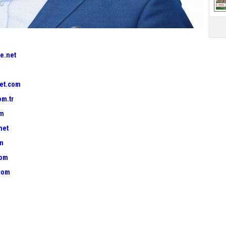
e.net
et.com
om.tr
om
net
om
com
com