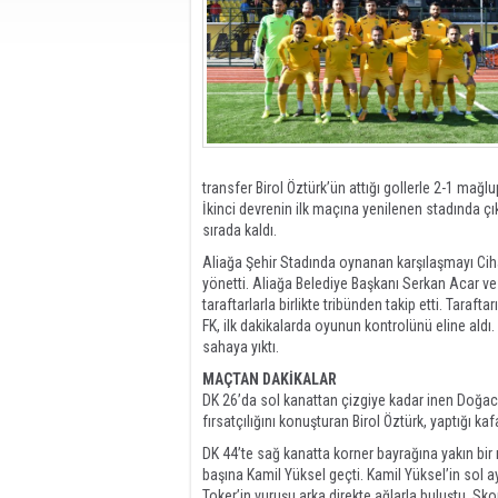
transfer Birol Öztürk’ün attığı gollerle 2-1 mağl
İkinci devrenin ilk maçına yenilenen stadında çı
sırada kaldı.
Aliağa Şehir Stadında oynanan karşılaşmayı Cih
yönetti. Aliağa Belediye Başkanı Serkan Acar v
taraftarlarla birlikte tribünden takip etti. Tara
FK, ilk dakikalarda oyunun kontrolünü eline aldı
sahaya yıktı.
MAÇTAN DAKİKALAR
DK 26’da sol kanattan çizgiye kadar inen Doğaca
fırsatçılığını konuşturan Birol Öztürk, yaptığı ka
DK 44’te sağ kanatta korner bayrağına yakın bi
başına Kamil Yüksel geçti. Kamil Yüksel’in sol a
Toker’in vuruşu arka direkte ağlarla buluştu. Sk