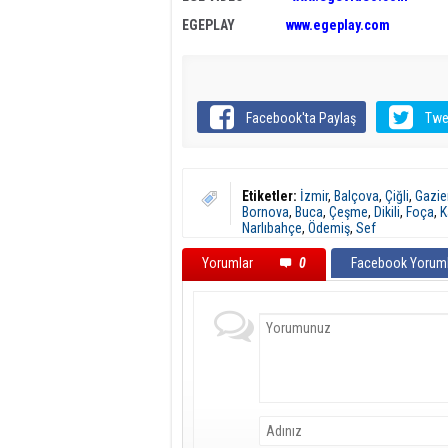
EGEPLAY
www.egeplay.com
Facebook'ta Paylaş
Twe
Etiketler:
İzmir
,
Balçova
,
Çiğli
,
Gazie
Bornova
,
Buca
,
Çeşme
,
Dikili
,
Foça
,
K
Narlıbahçe
,
Ödemiş
,
Sef
Yorumlar
0
Facebook Yoruml