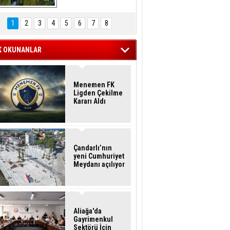
Hasan Eser'in 
Objektifinden
1
2
3
4
5
6
7
8
K OKUNANLAR
Menemen FK
Ligden Çekilme
Kararı Aldı
Çandarlı’nın
yeni Cumhuriyet
Meydanı açılıyor
Aliağa'da
Gayrimenkul
Sektörü İçin